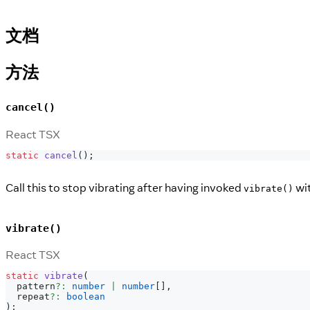
文档
方法
cancel()
React TSX
static
cancel
(
)
;
Call this to stop vibrating after having invoked
wit
vibrate()
vibrate()
React TSX
static
vibrate
(
  pattern
?
:
number
|
number
[
]
,
  repeat
?
:
boolean
)
;