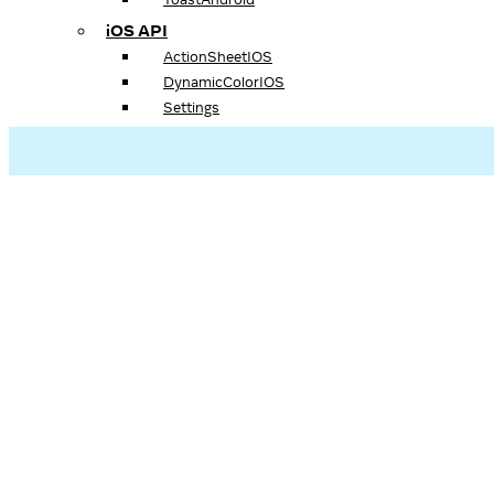
iOS API
ActionSheetIOS
DynamicColorIOS
Settings