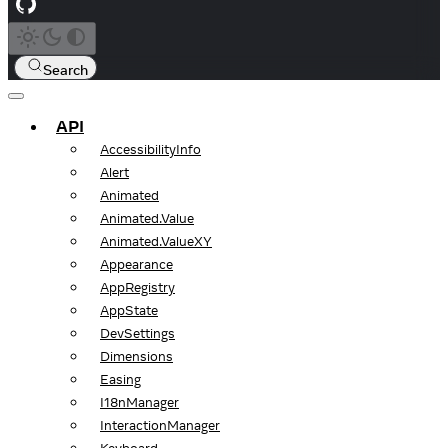
Search
API
AccessibilityInfo
Alert
Animated
Animated.Value
Animated.ValueXY
Appearance
AppRegistry
AppState
DevSettings
Dimensions
Easing
I18nManager
InteractionManager