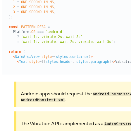
Android apps should request the
android.permissi
.
AndroidManifest.xml
The Vibration API is implemented as a
AudioServic