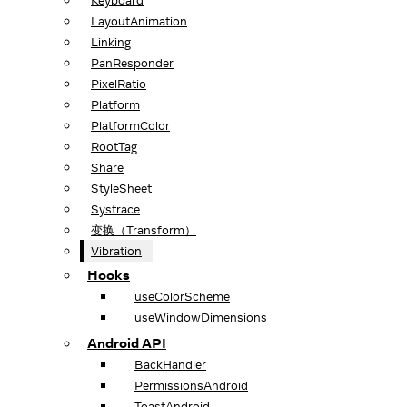
Keyboard
LayoutAnimation
Linking
PanResponder
PixelRatio
Platform
PlatformColor
RootTag
Share
StyleSheet
Systrace
变换（Transform）
Vibration
Hooks
useColorScheme
useWindowDimensions
Android API
BackHandler
PermissionsAndroid
ToastAndroid