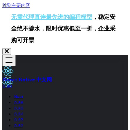
跳到主要内容
无需代理直连最先进的编程模型
，稳定安
全绝不掺水，限时优惠低至一折，企业采
购可开票
React Native 中文网
0.80
Next
0.86
0.85
0.84
0.83
0.82