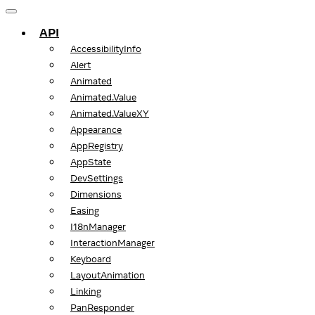
API
AccessibilityInfo
Alert
Animated
Animated.Value
Animated.ValueXY
Appearance
AppRegistry
AppState
DevSettings
Dimensions
Easing
I18nManager
InteractionManager
Keyboard
LayoutAnimation
Linking
PanResponder