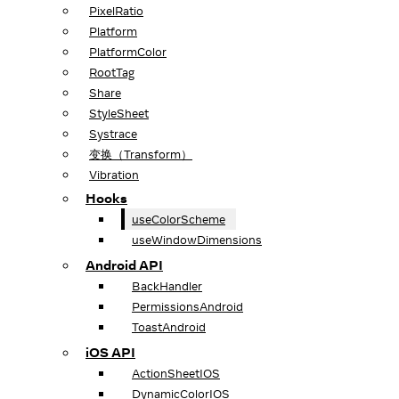
PixelRatio
Platform
PlatformColor
RootTag
Share
StyleSheet
Systrace
变换（Transform）
Vibration
Hooks
useColorScheme
useWindowDimensions
Android API
BackHandler
PermissionsAndroid
ToastAndroid
iOS API
ActionSheetIOS
DynamicColorIOS