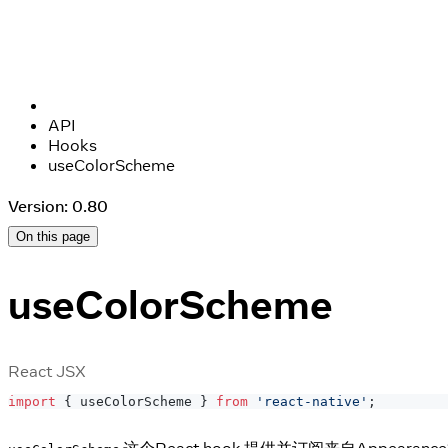
API
Hooks
useColorScheme
Version: 0.80
On this page
useColorScheme
React JSX
import
{
 useColorScheme 
}
from
'react-native'
;