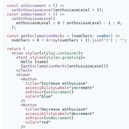
const
onIncrement
=
(
)
=>
setEnthusiasmLevel
(
enthusiasmLevel 
+
1
)
;
const
onDecrement
=
(
)
=>
setEnthusiasmLevel
(
      enthusiasmLevel 
>
0
?
 enthusiasmLevel 
-
1
:
0
,
)
;
const
getExclamationMarks
=
(
numChars
:
number
)
=>
    numChars 
>
0
?
Array
(
numChars 
+
1
)
.
join
(
'!'
)
:
''
;
return
(
<
View
style
=
{
styles
.
container
}
>
<
Text
style
=
{
styles
.
greeting
}
>
        Hello 
{
name
}
{
getExclamationMarks
(
enthusiasmLevel
)
}
</
Text
>
<
View
>
<
Button
title
=
"
Increase enthusiasm
"
accessibilityLabel
=
"
increment
"
onPress
=
{
onIncrement
}
color
=
"
blue
"
/>
<
Button
title
=
"
Decrease enthusiasm
"
accessibilityLabel
=
"
decrement
"
onPress
=
{
onDecrement
}
color
=
"
red
"
/>