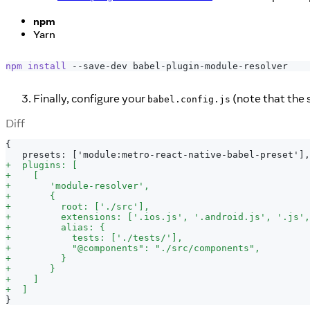
npm
Yarn
npm
install
 --save-dev babel-plugin-module-resolver
Finally, configure your
(note that the 
babel.config.js
Diff
{
  presets: ['module:metro-react-native-babel-preset'],
+
  plugins: [
+
    [
+
       'module-resolver',
+
       {
+
         root: ['./src'],
+
         extensions: ['.ios.js', '.android.js', '.js',
+
         alias: {
+
           tests: ['./tests/'],
+
           "@components": "./src/components",
+
         }
+
       }
+
    ]
+
  ]
}