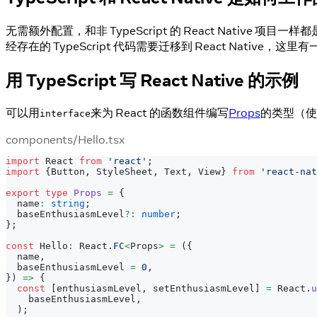
无需额外配置，和非 TypeScript 的 React Native 项目一
经存在的 TypeScript 代码需要迁移到 React Native，这里有
用 TypeScript 写 React Native 的示例
可以用
来为 React 的函数组件编写
Props
的类型（使
interface
components/Hello.tsx
import
React
from
'react'
;
import
{
Button
,
StyleSheet
,
Text
,
View
}
from
'react-nat
export
type
Props
=
{
  name
:
string
;
  baseEnthusiasmLevel
?
:
number
;
}
;
const
Hello
:
React
.
FC
<
Props
>
=
(
{
  name
,
  baseEnthusiasmLevel 
=
0
,
}
)
=>
{
const
[
enthusiasmLevel
,
 setEnthusiasmLevel
]
=
React
.
u
    baseEnthusiasmLevel
,
)
;