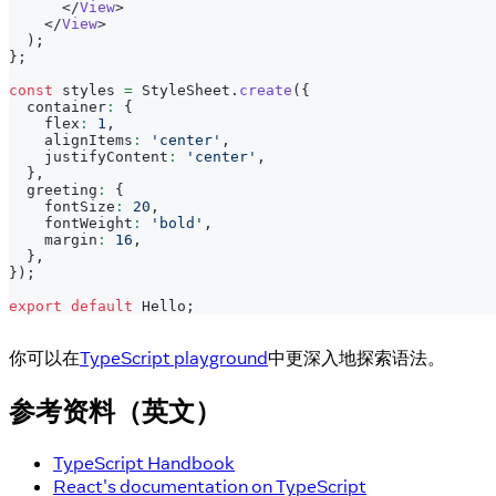
</
View
>
</
View
>
)
;
}
;
const
 styles 
=
StyleSheet
.
create
(
{
  container
:
{
    flex
:
1
,
    alignItems
:
'center'
,
    justifyContent
:
'center'
,
}
,
  greeting
:
{
    fontSize
:
20
,
    fontWeight
:
'bold'
,
    margin
:
16
,
}
,
}
)
;
export
default
Hello
;
你可以在
TypeScript playground
中更深入地探索语法。
参考资料（英文）
TypeScript Handbook
React's documentation on TypeScript