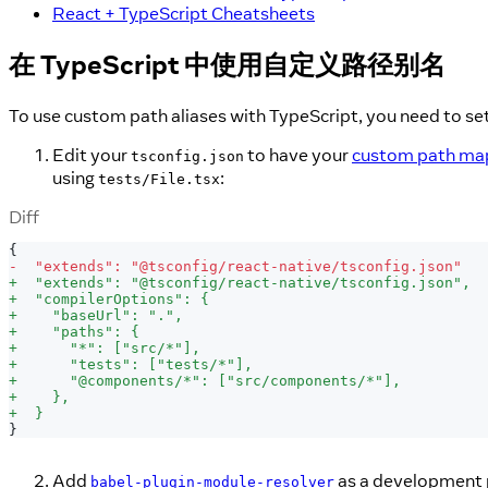
React + TypeScript Cheatsheets
在 TypeScript 中使用自定义路径别名
To use custom path aliases with TypeScript, you need to se
Edit your
to have your
custom path ma
tsconfig.json
using
:
tests/File.tsx
Diff
{
-
  "extends": "@tsconfig/react-native/tsconfig.json"
+
  "extends": "@tsconfig/react-native/tsconfig.json",
+
  "compilerOptions": {
+
    "baseUrl": ".",
+
    "paths": {
+
      "*": ["src/*"],
+
      "tests": ["tests/*"],
+
      "@components/*": ["src/components/*"],
+
    },
+
  }
}
Add
as a development p
babel-plugin-module-resolver