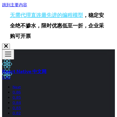
跳到主要内容
无需代理直连最先进的编程模型
，稳定安
全绝不掺水，限时优惠低至一折，企业采
购可开票
React Native 中文网
0.80
Next
0.86
0.85
0.84
0.83
0.82