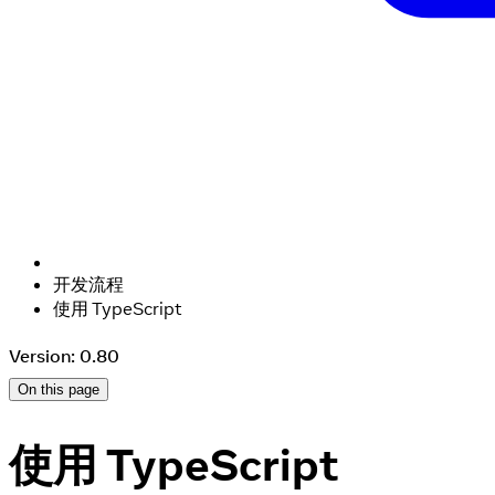
开发流程
使用 TypeScript
Version: 0.80
On this page
使用 TypeScript