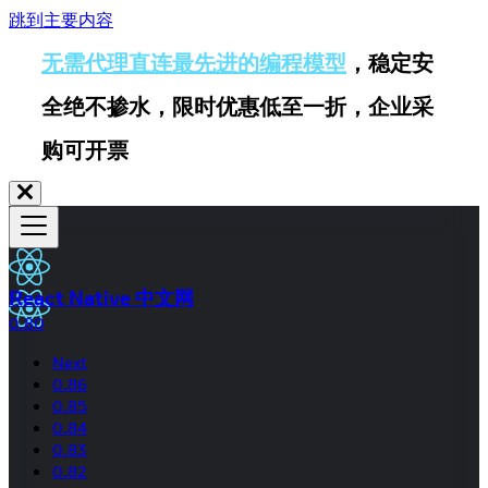
跳到主要内容
无需代理直连最先进的编程模型
，稳定安
全绝不掺水，限时优惠低至一折，企业采
购可开票
React Native 中文网
0.80
Next
0.86
0.85
0.84
0.83
0.82