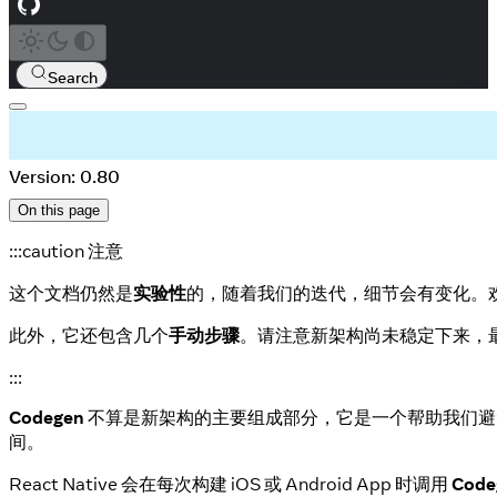
Search
Version: 0.80
On this page
:::caution 注意
这个文档仍然是
实验性
的，随着我们的迭代，细节会有变化。
此外，它还包含几个
手动步骤
。请注意新架构尚未稳定下来，
:::
Codegen
不算是新架构的主要组成部分，它是一个帮助我们避
间。
React Native 会在每次构建 iOS 或 Android App 时调用
Code