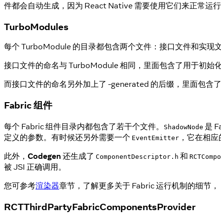
件都会自动生成，因为 React Native 需要使用它们来正常运
TurboModules
每个 TurboModule 的目录都包含两个文件：接口文件和实现
接口文件的命名与 TurboModule 相同，里面包含了用于初始化
而接口文件的命名另外加上了 -generated 的后缀，里面包
Fabric 组件
每个 Fabric 组件目录内都包含了若干个文件。
是 
ShadowNode
定义的参数。有时候还另外需要一个
，它在相应
EventEmitter
此外，
Codegen
还生成了
和
ComponentDescriptor.h
RCTCompo
被 JSI 正确调用。
您可参考
渲染器
章节，了解更多关于 Fabric 运行机制的细节，
RCTThirdPartyFabricComponentsProvider