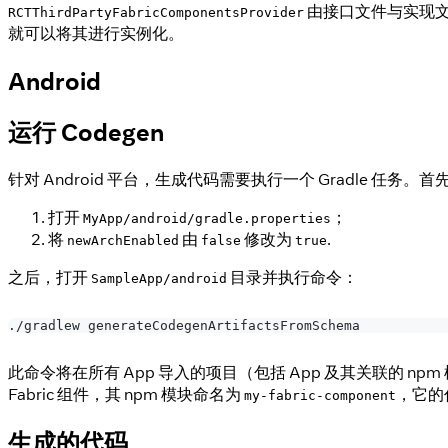
由接口文件与实现文件组成
RCTThirdPartyFabricComponentsProvider
就可以将其进行实例化。
Android
运行 Codegen
针对 Android 平台，生成代码需要执行一个 Gradle 任务。首先
打开
；
MyApp/android/gradle.properties
将
由
修改为
.
newArchEnabled
false
true
之后，打开
目录并执行命令：
SampleApp/android
./gradlew generateCodegenArtifactsFromSchema
此命令将在所有 App 导入的项目（包括 App 及其关联的 np
Fabric 组件，其 npm 模块命名为
，它的
my-fabric-component
生成的代码