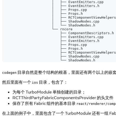
                        │   ├── EventEmitters.cpp
                        │   ├── EventEmitters.h
                        │   ├── Props.cpp
                        │   ├── Props.h
                        │   ├── RCTComponentViewHelpers
                        │   ├── ShadowNodes.cpp
                        │   └── ShadowNodes.h
                        └── rncore
                            ├── ComponentDescriptors.h
                            ├── EventEmitters.cpp
                            ├── EventEmitters.h
                            ├── Props.cpp
                            ├── Props.h
                            ├── RCTComponentViewHelpers
                            ├── ShadowNodes.cpp
                            └── ShadowNodes.h
目录自然是整个结构的根基，里面还有两个以上的嵌
codegen
然后里面有一个
目录，包含了：
ios
为每个 TurboModule 单独创建的目录；
RCTThirdPartyFabricComponentsProvider 
保存了所有 Fabric 组件的基本目录
react/renderer/comp
在上面的例子中，里面包含了一个 TurboModule 还有一组 Fa