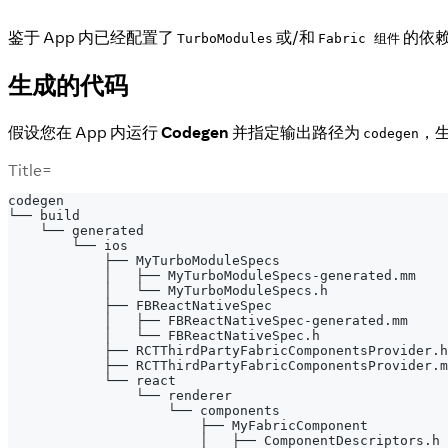
鉴于 App 内已经配置了
或/和
的依
TurboModules
Fabric 组件
生成的代码
假设您在 App 内运行
Codegen
并指定输出路径为
，
codegen
Title=
codegen
└── build
    └── generated
        └── ios
            ├── MyTurboModuleSpecs
            │   ├── MyTurboModuleSpecs-generated.mm
            │   └── MyTurboModuleSpecs.h
            ├── FBReactNativeSpec
            │   ├── FBReactNativeSpec-generated.mm
            │   └── FBReactNativeSpec.h
            ├── RCTThirdPartyFabricComponentsProvider.h
            ├── RCTThirdPartyFabricComponentsProvider.m
            └── react
                └── renderer
                    └── components
                        ├── MyFabricComponent
                        │   ├── ComponentDescriptors.h