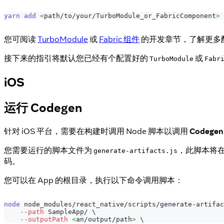
yarn
add
<
path/to/your/TurboModule_or_FabricComponent
>
您可阅读
TurboModule
或
Fabric 组件
的开发章节，了解更多
接下来的指引将默认您已经有个配置好的
或
TurboModule
Fabr
iOS
运行 Codegen
针对 iOS 平台，需要在构建时调用 Node 脚本以调用
Codegen
您需要运行的脚本文件为
，此脚本将在
generate-artifacts.js
码。
您可以在 App 的根目录，执行以下命令调用脚本：
node
 node_modules/react_native/scripts/generate-artifac
--path
 SampleApp/ 
\
--outputPath
<
an/output/path
>
\