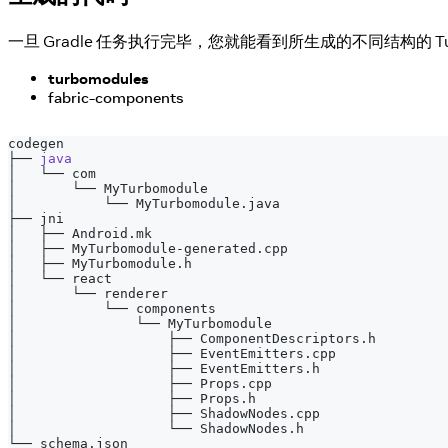
一旦 Gradle 任务执行完毕，您就能看到所生成的不同结构的 Tu
turbomodules
fabric-components
codegen
├── 
java
│   └── com
│       └── MyTurbomodule
│           └── MyTurbomodule.java
├── jni
│   ├── Android.mk
│   ├── MyTurbomodule-generated.cpp
│   ├── MyTurbomodule.h
│   └── react
│       └── renderer
│           └── components
│               └── MyTurbomodule
│                   ├── ComponentDescriptors.h
│                   ├── EventEmitters.cpp
│                   ├── EventEmitters.h
│                   ├── Props.cpp
│                   ├── Props.h
│                   ├── ShadowNodes.cpp
│                   └── ShadowNodes.h
└── schema.json