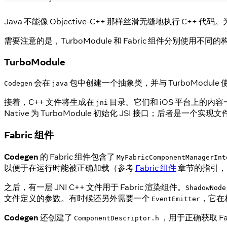
Java 不能像 Objective-C++ 那样丝滑无缝地执行 C++ 
需要注意的是，TurboModule 和 Fabric 组件分别使用不
TurboModule
会在
包中创建一个抽象类，并与 TurboModule
Codegen
java
接着，C++ 文件将生成在
目录。它们和 iOS 平台上的内
jni
Native 为 TurboModule 初始化 JSI 接口；后者是一
Fabric 组件
Codegen
的 Fabric 组件包含了
MyFabricComponentManagerInt
以便于在运行时能被正确加载（参考
Fabric 组件
章节的指引，
之后，有一层 JNI C++ 文件用于 Fabric 渲染组件。
ShadowNode
文件定义的参数。有时候还另外需要一个
，它在
EventEmitter
Codegen
还创建了
，用于正确获取 Fa
ComponentDescriptor.h