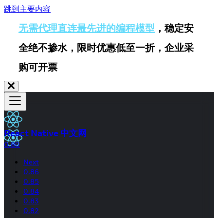
跳到主要内容
无需代理直连最先进的编程模型
，稳定安
全绝不掺水，限时优惠低至一折，企业采
购可开票
React Native 中文网
0.80
Next
0.86
0.85
0.84
0.83
0.82