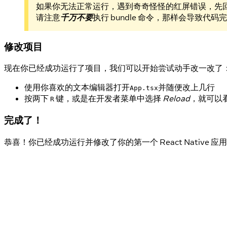
如果你无法正常运行，遇到奇奇怪怪的红屏错误，先
请注意
千万不要
执行 bundle 命令，那样会导致代
修改项目
现在你已经成功运行了项目，我们可以开始尝试动手改一改了
使用你喜欢的文本编辑器打开
并随便改上几行
App.tsx
按两下
键，或是在开发者菜单中选择
Reload
，就可以
R
完成了！
恭喜！你已经成功运行并修改了你的第一个 React Native 应用