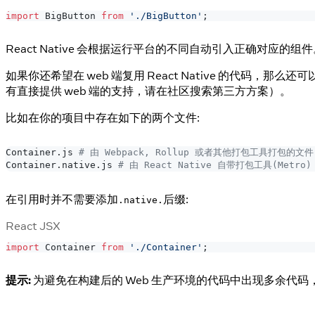
import
BigButton
from
'./BigButton'
;
React Native 会根据运行平台的不同自动引入正确对应的组
如果你还希望在 web 端复用 React Native 的代码，那么还
有直接提供 web 端的支持，请在社区搜索第三方方案）。
比如在你的项目中存在如下的两个文件:
Container.js 
# 由 Webpack, Rollup 或者其他打包工具打包的文件
Container.native.js 
# 由 React Native 自带打包工具(Metro
在引用时并不需要添加
后缀:
.native.
React JSX
import
Container
from
'./Container'
;
提示:
为避免在构建后的 Web 生产环境的代码中出现多余代码，