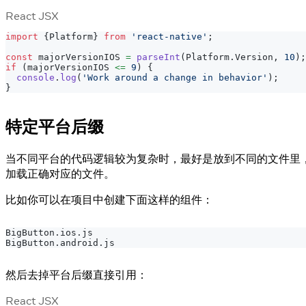
React JSX
import
{
Platform
}
from
'react-native'
;
const
 majorVersionIOS 
=
parseInt
(
Platform
.
Version
,
10
)
;
if
(
majorVersionIOS 
<=
9
)
{
console
.
log
(
'Work around a change in behavior'
)
;
}
特定平台后缀
当不同平台的代码逻辑较为复杂时，最好是放到不同的文件里，这时
加载正确对应的文件。
比如你可以在项目中创建下面这样的组件：
BigButton.ios.js
BigButton.android.js
然后去掉平台后缀直接引用：
React JSX