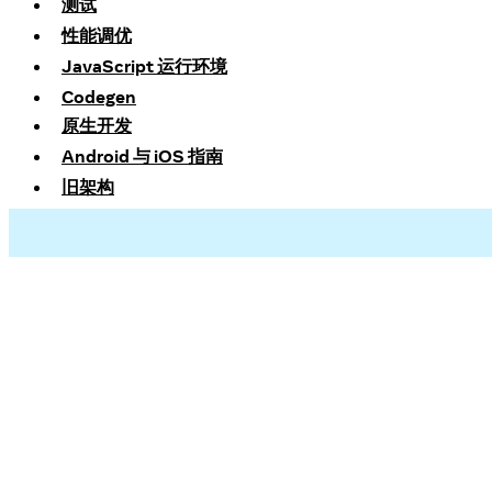
测试
性能调优
JavaScript 运行环境
Codegen
原生开发
Android 与 iOS 指南
旧架构