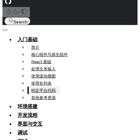
Search
入门基础
简介
核心组件与原生组件
React 基础
处理文本输入
使用滚动视图
使用长列表
特定平台代码
其他参考资源
环境搭建
开发流程
界面与交互
调试