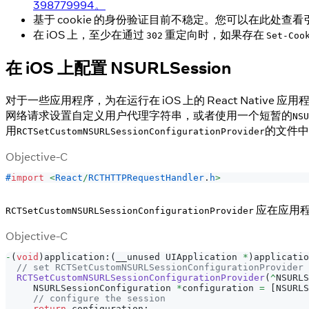
398779994。
基于 cookie 的身份验证目前不稳定。您可以在此处查
在 iOS 上，至少在通过
重定向时，如果存在
302
Set-Coo
在 iOS 上配置 NSURLSession
对于一些应用程序，为在运行在 iOS 上的 React Native
网络请求设置自定义用户代理字符串，或者使用一个短暂的
NSU
用
的文件中
RCTSetCustomNSURLSessionConfigurationProvider
Objective-C
#
import
<
React
/
RCTHTTPRequestHandler
.
h
>
应在应用程
RCTSetCustomNSURLSessionConfigurationProvider
Objective-C
-
(
void
)
application
:
(
__unused UIApplication 
*
)
applicatio
// set RCTSetCustomNSURLSessionConfigurationProvider
RCTSetCustomNSURLSessionConfigurationProvider
(
^
NSURLS
     NSURLSessionConfiguration 
*
configuration 
=
[
NSURLS
// configure the session
return
 configuration
;