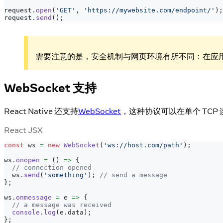
request
.
open
(
'GET'
,
'https://mywebsite.com/endpoint/'
)
;
request
.
send
(
)
;
需要注意的是，安全机制与网页环境有所不同：在应
WebSocket 支持
React Native 还支持
WebSocket
，这种协议可以在单个 TCP
React JSX
const
 ws 
=
new
WebSocket
(
'ws://host.com/path'
)
;
ws
.
onopen
=
(
)
=>
{
// connection opened
  ws
.
send
(
'something'
)
;
// send a message
}
;
ws
.
onmessage
=
e
=>
{
// a message was received
console
.
log
(
e
.
data
)
;
}
;