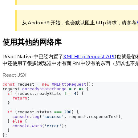
从 Android9 开始，也会默认阻止 http 请求，请参考
使用其他的网络库
React Native 中已经内置了
XMLHttpRequest API
(也就是俗称
中还使用了很多浏览器中才有而 RN 中没有的东西（所以也不是所有
React JSX
const
 request 
=
new
XMLHttpRequest
(
)
;
request
.
onreadystatechange
=
e
=>
{
if
(
request
.
readyState
!==
4
)
{
return
;
}
if
(
request
.
status
===
200
)
{
console
.
log
(
'success'
,
 request
.
responseText
)
;
}
else
{
console
.
warn
(
'error'
)
;
}
}
;