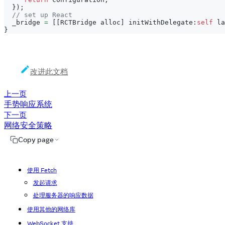
}
)
;
// set up React
  _bridge 
=
[
[
RCTBridge alloc
]
 initWithDelegate
:
self
 la
}
改进此文档
上一页
手势响应系统
下一页
网络安全策略
Copy page
使用 Fetch
发起请求
处理服务器的响应数据
使用其他的网络库
WebSocket 支持