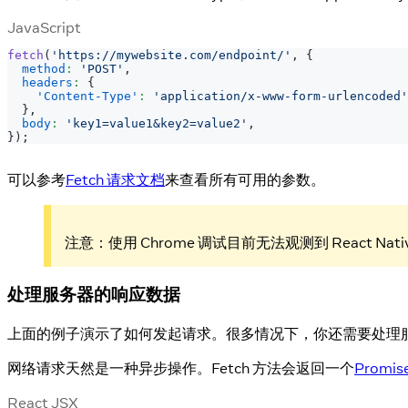
JavaScript
fetch
(
'https://mywebsite.com/endpoint/'
,
{
method
:
'POST'
,
headers
:
{
'Content-Type'
:
'application/x-www-form-urlencoded'
}
,
body
:
'key1=value1&key2=value2'
,
}
)
;
可以参考
Fetch 请求文档
来查看所有可用的参数。
注意：使用 Chrome 调试目前无法观测到 React N
处理服务器的响应数据
上面的例子演示了如何发起请求。很多情况下，你还需要处理
网络请求天然是一种异步操作。Fetch 方法会返回一个
Promis
React JSX