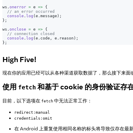
ws
.
onerror
=
e
=>
{
// an error occurred
console
.
log
(
e
.
message
)
;
}
;
ws
.
onclose
=
e
=>
{
// connection closed
console
.
log
(
e
.
code
,
 e
.
reason
)
;
}
;
High Five!
现在你的应用已经可以从各种渠道获取数据了，那么接下来面
使用
和基于 cookie 的身份验证
fetch
目前，以下选项在
中无法正常工作：
fetch
redirect:manual
credentials:omit
在 Android 上重复使用相同名称的标头将导致仅存