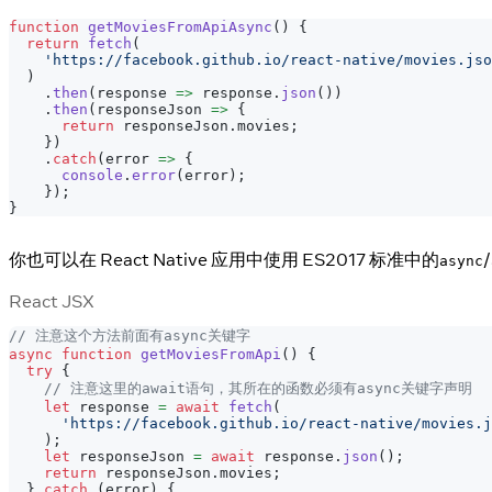
function
getMoviesFromApiAsync
(
)
{
return
fetch
(
'https://facebook.github.io/react-native/movies.jso
)
.
then
(
response
=>
 response
.
json
(
)
)
.
then
(
responseJson
=>
{
return
 responseJson
.
movies
;
}
)
.
catch
(
error
=>
{
console
.
error
(
error
)
;
}
)
;
}
你也可以在 React Native 应用中使用 ES2017 标准中的
/
async
React JSX
// 注意这个方法前面有async关键字
async
function
getMoviesFromApi
(
)
{
try
{
// 注意这里的await语句，其所在的函数必须有async关键字声明
let
 response 
=
await
fetch
(
'https://facebook.github.io/react-native/movies.j
)
;
let
 responseJson 
=
await
 response
.
json
(
)
;
return
 responseJson
.
movies
;
}
catch
(
error
)
{