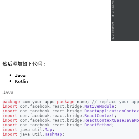
然后添加如下代码：
Java
Kotlin
Java
package
com
.
your
-
apps
-
package
-
name
;
// replace your-app
import
com
.
facebook
.
react
.
bridge
.
NativeModule
;
import
com
.
facebook
.
react
.
bridge
.
ReactApplicationContex
import
com
.
facebook
.
react
.
bridge
.
ReactContext
;
import
com
.
facebook
.
react
.
bridge
.
ReactContextBaseJavaMo
import
com
.
facebook
.
react
.
bridge
.
ReactMethod
;
import
java
.
util
.
Map
;
import
java
.
util
.
HashMap
;