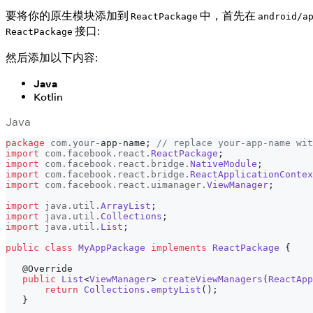
要将你的原生模块添加到
中，首先在
ReactPackage
android/a
接口:
ReactPackage
然后添加以下内容:
Java
Kotlin
Java
package
com
.
your
-
app
-
name
;
// replace your-app-name wit
import
com
.
facebook
.
react
.
ReactPackage
;
import
com
.
facebook
.
react
.
bridge
.
NativeModule
;
import
com
.
facebook
.
react
.
bridge
.
ReactApplicationContex
import
com
.
facebook
.
react
.
uimanager
.
ViewManager
;
import
java
.
util
.
ArrayList
;
import
java
.
util
.
Collections
;
import
java
.
util
.
List
;
public
class
MyAppPackage
implements
ReactPackage
{
@Override
public
List
<
ViewManager
>
createViewManagers
(
ReactApp
return
Collections
.
emptyList
(
)
;
}