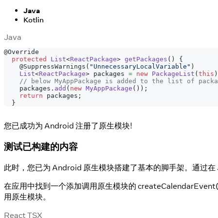
Java
Kotlin
Java
@Override
protected
List
<
ReactPackage
>
getPackages
(
)
{
@SuppressWarnings
(
"UnnecessaryLocalVariable"
)
List
<
ReactPackage
>
 packages 
=
new
PackageList
(
this
)
// below MyAppPackage is added to the list of packa
    packages
.
add
(
new
MyAppPackage
(
)
)
;
return
 packages
;
}
您已成功为 Android 注册了原生模块!
测试已构建的内容
此时，您已为 Android 原生模块搭建了基本的脚手架。通过在 
在应用中找到一个添加调用原生模块的 createCalendarEvent
用原生模块。
React TSX