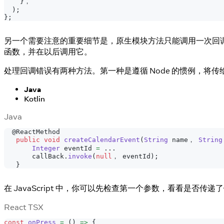
}
，
)
;
}
;
另一个需要注意的重要细节是，原生模块方法只能调用一次回
函数，并在以后调用它。
处理回调错误有两种方法。第一种是遵循 Node 的惯例，将
Java
Kotlin
Java
@ReactMethod
public
void
createCalendarEvent
(
String
 name， 
String
Integer
 eventId 
=
.
.
.
       callBack
.
invoke
(
null
， eventId
)
;
}
在 JavaScript 中，你可以先检查第一个参数，看看是否传递了
React TSX
const
onPress
=
(
)
=>
{