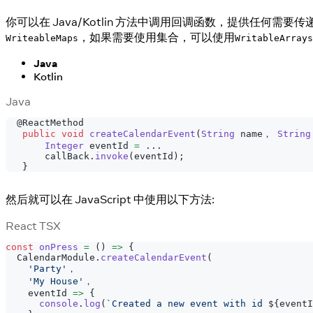
你可以在 Java/Kotlin 方法中调用回调函数，提供任何需要传
，如果需要使用集合，可以使用
WriteableMaps
WritableArrays
Java
Kotlin
Java
@ReactMethod
public
void
createCalendarEvent
(
String
 name， 
String
Integer
 eventId 
=
.
.
.
       callBack
.
invoke
(
eventId
)
;
}
然后就可以在 JavaScript 中使用以下方法:
React TSX
const
onPress
=
(
)
=>
{
CalendarModule
.
createCalendarEvent
(
'Party'
，
'My House'
，
    eventId 
=>
{
console
.
log
(
`
Created a new event with id 
${
eventI