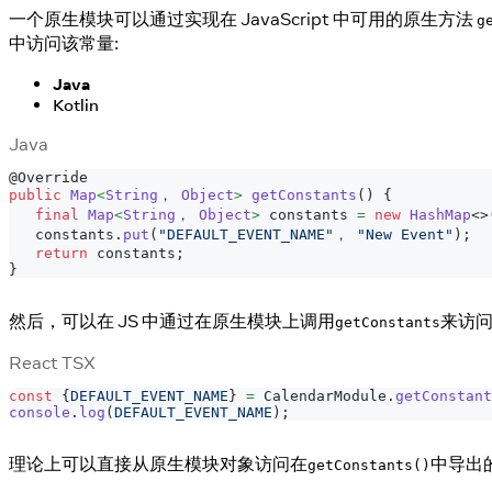
一个原生模块可以通过实现在 JavaScript 中可用的原生方法
g
中访问该常量:
Java
Kotlin
Java
@Override
public
Map
<
String
， 
Object
>
getConstants
(
)
{
final
Map
<
String
， 
Object
>
 constants 
=
new
HashMap
<
>
   constants
.
put
(
"DEFAULT_EVENT_NAME"
， 
"New Event"
)
;
return
 constants
;
}
然后，可以在 JS 中通过在原生模块上调用
来访问
getConstants
React TSX
const
{
DEFAULT_EVENT_NAME
}
=
CalendarModule
.
getConstant
console
.
log
(
DEFAULT_EVENT_NAME
)
;
理论上可以直接从原生模块对象访问在
中导出
getConstants()