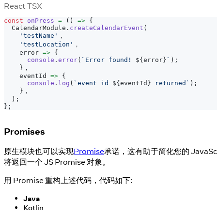
React TSX
const
onPress
=
(
)
=>
{
CalendarModule
.
createCalendarEvent
(
'testName'
，
'testLocation'
，
    error 
=>
{
console
.
error
(
`
Error found! 
${
error
}
`
)
;
}
，
    eventId 
=>
{
console
.
log
(
`
event id 
${
eventId
}
 returned
`
)
;
}
，
)
;
}
;
Promises
原生模块也可以实现
Promise
承诺，这有助于简化您的 JavaScr
将返回一个 JS Promise 对象。
用 Promise 重构上述代码，代码如下:
Java
Kotlin