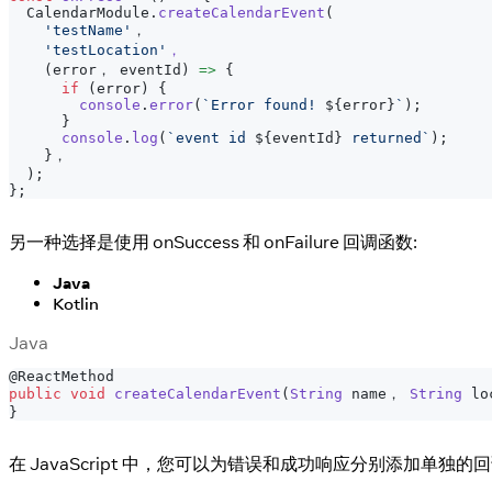
CalendarModule
.
createCalendarEvent
(
'testName'
，
'testLocation'
，
(
error， eventId
)
=>
{
if
(
error
)
{
console
.
error
(
`
Error found! 
${
error
}
`
)
;
}
console
.
log
(
`
event id 
${
eventId
}
 returned
`
)
;
}
，
)
;
}
;
另一种选择是使用 onSuccess 和 onFailure 回调函数:
Java
Kotlin
Java
@ReactMethod
public
void
createCalendarEvent
(
String
 name， 
String
 lo
}
在 JavaScript 中，您可以为错误和成功响应分别添加单独的回