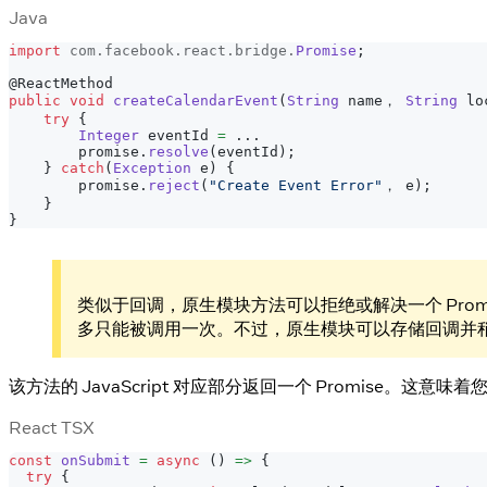
Java
import
com
.
facebook
.
react
.
bridge
.
Promise
;
@ReactMethod
public
void
createCalendarEvent
(
String
 name， 
String
 lo
try
{
Integer
 eventId 
=
.
.
.
        promise
.
resolve
(
eventId
)
;
}
catch
(
Exception
 e
)
{
        promise
.
reject
(
"Create Event Error"
， e
)
;
}
}
类似于回调，原生模块方法可以拒绝或解决一个 Pro
多只能被调用一次。不过，原生模块可以存储回调并
该方法的 JavaScript 对应部分返回一个 Promise。这
React TSX
const
onSubmit
=
async
(
)
=>
{
try
{