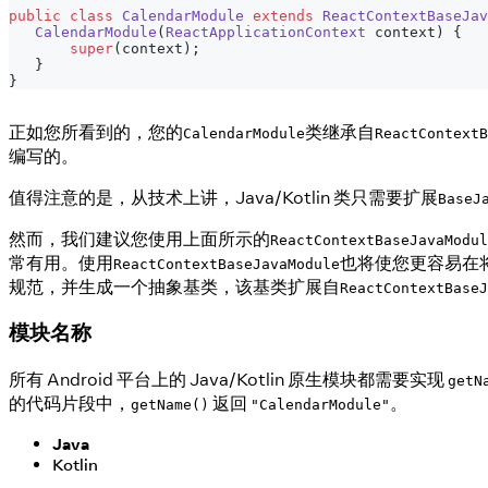
public
class
CalendarModule
extends
ReactContextBaseJav
CalendarModule
(
ReactApplicationContext
 context
)
{
super
(
context
)
;
}
}
正如您所看到的，您的
类继承自
CalendarModule
ReactContextB
编写的。
值得注意的是，从技术上讲，Java/Kotlin 类只需要扩展
BaseJ
然而，我们建议您使用上面所示的
ReactContextBaseJavaModul
常有用。使用
也将使您更容易在将来
ReactContextBaseJavaModule
规范，并生成一个抽象基类，该基类扩展自
ReactContextBaseJ
模块名称
所有 Android 平台上的 Java/Kotlin 原生模块都需要实现
getN
的代码片段中，
返回
。
getName()
"CalendarModule"
Java
Kotlin