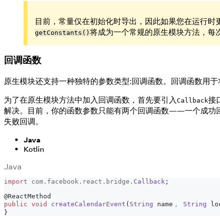
目前，常量仅在初始化时导出，因此如果您在运行时更改了 getC
将成为一个常规的原生模块方法，每
getConstants()
回调函数
原生模块还支持一种独特的参数类型:回调函数。回调函数用于将数据从 Ja
为了在原生模块方法中加入回调函数，首先要引入
接
Callback
解决。目前，你的函数参数只能有两个回调函数——一个成功
失败回调。
Java
Kotlin
Java
import
com
.
facebook
.
react
.
bridge
.
Callback
;
@ReactMethod
public
void
createCalendarEvent
(
String
 name， 
String
 lo
}