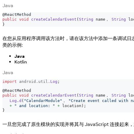
Java
@ReactMethod
public
void
createCalendarEvent
(
String
 name， 
String
 lo
}
在您从应用程序调用该方法时，请在该方法中添加一条调试日志以确认它已被调用。以下
类的示例:
Java
Kotlin
Java
import
android
.
util
.
Log
;
@ReactMethod
public
void
createCalendarEvent
(
String
 name， 
String
 lo
Log
.
d
(
"CalendarModule"
， 
"Create event called with n
+
" and location: "
+
 location
)
;
}
一旦您完成了原生模块的实现并将其与 JavaScript 连接起