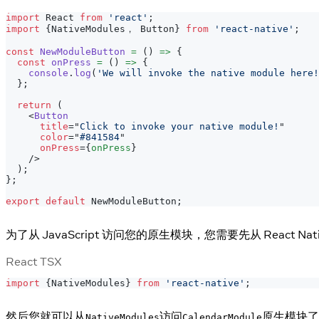
import
React
from
'react'
;
import
{
NativeModules，
Button
}
from
'react-native'
;
const
NewModuleButton
=
(
)
=>
{
const
onPress
=
(
)
=>
{
console
.
log
(
'We will invoke the native module here!
}
;
return
(
<
Button
title
=
"
Click to invoke your native module!
"
color
=
"
#841584
"
onPress
=
{
onPress
}
/>
)
;
}
;
export
default
NewModuleButton
;
为了从 JavaScript 访问您的原生模块，您需要先从 React Nati
React TSX
import
{
NativeModules
}
from
'react-native'
;
然后您就可以从
访问
原生模块了
NativeModules
CalendarModule