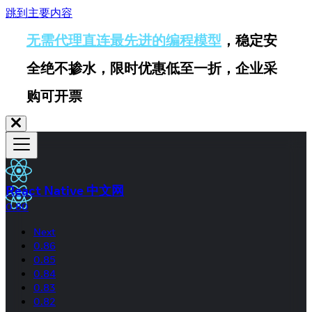
跳到主要内容
无需代理直连最先进的编程模型
，稳定安
全绝不掺水，限时优惠低至一折，企业采
购可开票
React Native 中文网
0.80
Next
0.86
0.85
0.84
0.83
0.82