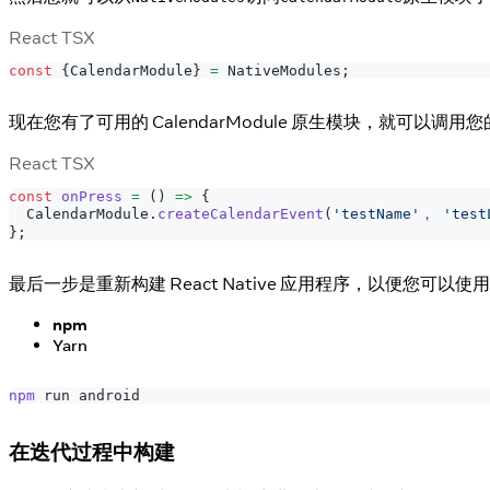
React TSX
const
{
CalendarModule
}
=
NativeModules
;
现在您有了可用的 CalendarModule 原生模块，就可以调用
React TSX
const
onPress
=
(
)
=>
{
CalendarModule
.
createCalendarEvent
(
'testName'
， 
'test
}
;
最后一步是重新构建 React Native 应用程序，以便您可以使
npm
Yarn
npm
 run android
在迭代过程中构建