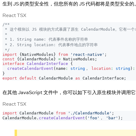
生到 JS 的类型安全性，但您所有的 JS 代码都将是类型安全的
React TSX
/**
 * 这个模块以 JS 模块的方式暴露了原生 CalendarModule。它有一个名
 *
 * 1. String name: 代表事件名称的字符串
 * 2. String location: 代表事件地点的字符串
 */
import
{
NativeModules
}
from
'react-native'
;
const
{
CalendarModule
}
=
NativeModules
;
interface
CalendarInterface
{
createCalendarEvent
(
name
:
string
， 
location
:
string
)
:
}
export
default
CalendarModule
as
CalendarInterface
;
在其他 JavaScript 文件中，你可以如下引入原生模块并调用它
React TSX
import
CalendarModule
from
'./CalendarModule'
;
CalendarModule
.
createCalendarEvent
(
'foo'
， 
'bar'
)
;