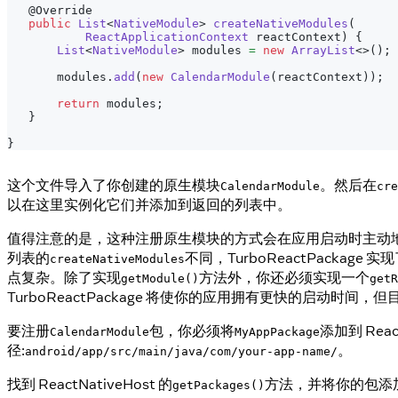
@Override
public
List
<
NativeModule
>
createNativeModules
(
ReactApplicationContext
 reactContext
)
{
List
<
NativeModule
>
 modules 
=
new
ArrayList
<
>
(
)
;
       modules
.
add
(
new
CalendarModule
(
reactContext
)
)
;
return
 modules
;
}
}
这个文件导入了你创建的原生模块
。然后在
CalendarModule
cre
以在这里实例化它们并添加到返回的列表中。
值得注意的是，这种注册原生模块的方式会在应用启动时主动
列表的
不同，TurboReactPackage 
createNativeModules
点复杂。除了实现
方法外，你还必须实现一个
getModule()
getR
TurboReactPackage 将使你的应用拥有更快的启动时间，
要注册
包，你必须将
添加到 React
CalendarModule
MyAppPackage
径:
。
android/app/src/main/java/com/your-app-name/
找到 ReactNativeHost 的
方法，并将你的包添
getPackages()