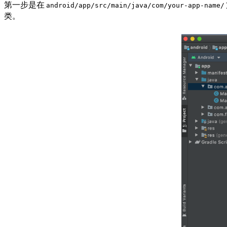
第一步是在
android/app/src/main/java/com/your-app-name/
类。