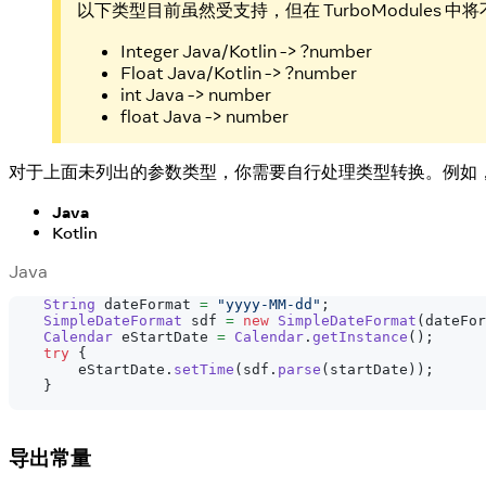
以下类型目前虽然受支持，但在 TurboModules 
Integer Java/Kotlin -> ?number
Float Java/Kotlin -> ?number
int Java -> number
float Java -> number
对于上面未列出的参数类型，你需要自行处理类型转换。例如，在 A
Java
Kotlin
Java
String
 dateFormat 
=
"yyyy-MM-dd"
;
SimpleDateFormat
 sdf 
=
new
SimpleDateFormat
(
dateFor
Calendar
 eStartDate 
=
Calendar
.
getInstance
(
)
;
try
{
        eStartDate
.
setTime
(
sdf
.
parse
(
startDate
)
)
;
}
导出常量