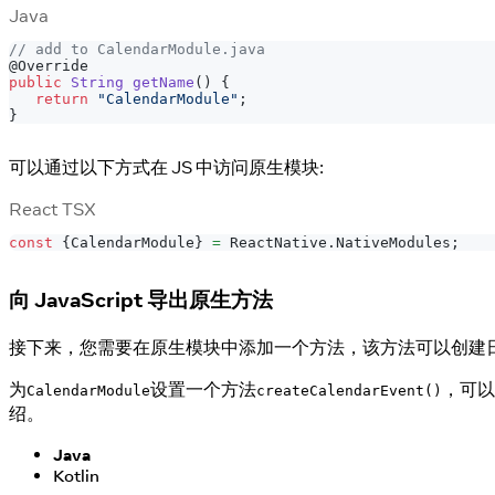
Java
// add to CalendarModule.java
@Override
public
String
getName
(
)
{
return
"CalendarModule"
;
}
可以通过以下方式在 JS 中访问原生模块:
React TSX
const
{
CalendarModule
}
=
ReactNative
.
NativeModules
;
向 JavaScript 导出原生方法
接下来，您需要在原生模块中添加一个方法，该方法可以创建日历事件，
为
设置一个方法
，可以
CalendarModule
createCalendarEvent()
绍。
Java
Kotlin