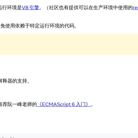
的运行环境是
V8 引擎
。（社区也有提供可以在生产环境中使用的
re
避免使用依赖于特定运行环境的代码。
 解释器的支持。
者推荐阮一峰老师的
《ECMAScript 6 入门》
。