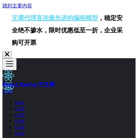
跳到主要内容
无需代理直连最先进的编程模型
，稳定安
全绝不掺水，限时优惠低至一折，企业采
购可开票
React Native 中文网
0.80
Next
0.86
0.85
0.84
0.83
0.82