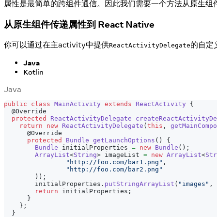
属性是最简单的跨组件通信。因此我们需要一个方法从原生组件传递属性到 R
从原生组件传递属性到 React Native
你可以通过在主activity中提供
的自定义
ReactActivityDelegate
Java
Kotlin
Java
public
class
MainActivity
extends
ReactActivity
{
@Override
protected
ReactActivityDelegate
createReactActivityDe
return
new
ReactActivityDelegate
(
this
,
getMainCompo
@Override
protected
Bundle
getLaunchOptions
(
)
{
Bundle
 initialProperties 
=
new
Bundle
(
)
;
ArrayList
<
String
>
 imageList 
=
new
ArrayList
<
Str
"http://foo.com/bar1.png"
,
"http://foo.com/bar2.png"
)
)
;
        initialProperties
.
putStringArrayList
(
"images"
,
 
return
 initialProperties
;
}
}
;
}