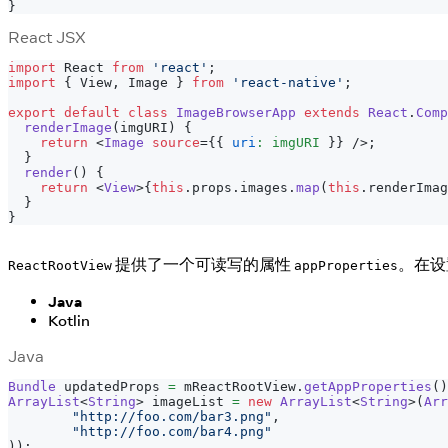
}
React JSX
import
React
from
'react'
;
import
{
View
,
Image
}
from
'react-native'
;
export
default
class
ImageBrowserApp
extends
React
.
Comp
renderImage
(
imgURI
)
{
return
<
Image
source
=
{
{
uri
:
 imgURI 
}
}
/>
;
}
render
(
)
{
return
<
View
>
{
this
.
props
.
images
.
map
(
this
.
renderImag
}
}
提供了一个可读写的属性
。在设
ReactRootView
appProperties
Java
Kotlin
Java
Bundle
 updatedProps 
=
 mReactRootView
.
getAppProperties
(
)
ArrayList
<
String
>
 imageList 
=
new
ArrayList
<
String
>
(
Arr
"http://foo.com/bar3.png"
,
"http://foo.com/bar4.png"
)
)
;