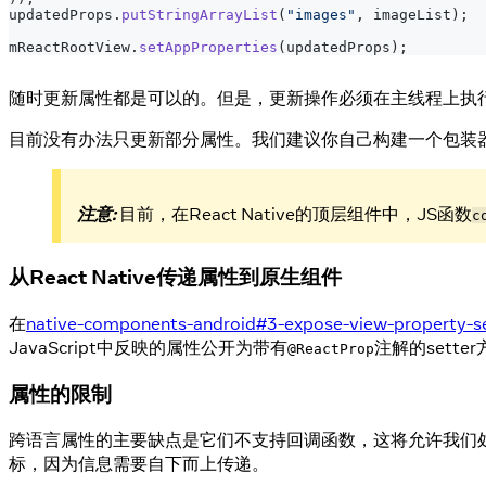
updatedProps
.
putStringArrayList
(
"images"
,
 imageList
)
;
mReactRootView
.
setAppProperties
(
updatedProps
)
;
随时更新属性都是可以的。但是，更新操作必须在主线程上执行。
目前没有办法只更新部分属性。我们建议你自己构建一个包装
注意:
目前，在React Native的顶层组件中，JS函数
c
从React Native传递属性到原生组件
在
native-components-android#3-expose-view-property-se
JavaScript中反映的属性公开为带有
注解的sette
@ReactProp
属性的限制
跨语言属性的主要缺点是它们不支持回调函数，这将允许我们处
标，因为信息需要自下而上传递。