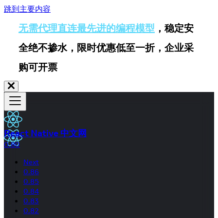
跳到主要内容
无需代理直连最先进的编程模型
，稳定安
全绝不掺水，限时优惠低至一折，企业采
购可开票
React Native 中文网
0.80
Next
0.86
0.85
0.84
0.83
0.82