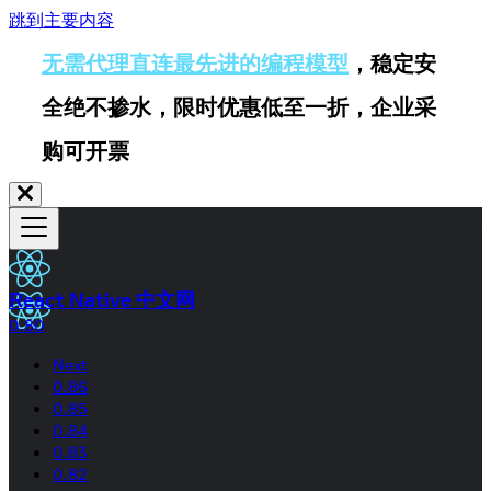
跳到主要内容
无需代理直连最先进的编程模型
，稳定安
全绝不掺水，限时优惠低至一折，企业采
购可开票
React Native 中文网
0.80
Next
0.86
0.85
0.84
0.83
0.82