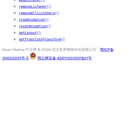
removeListener()
removeAllListeners()
stopAnimation()
resetAnimation()
getLayout()
getTranslateTransform()
React Native 中文网 © 2026 武汉青罗网络科技有限公司
鄂ICP备
20002031号-3
鄂公网安备 42011202001821号