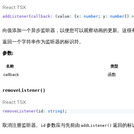
React TSX
addListener
(
callback
:
(
value
:
{
x
:
number
;
 y
:
number
}
)
=
向值添加一个异步监听器，以便您可以观察动画的更新。这很
返回一个字符串作为监听器的标识符。
参数:
名称
类型
callback
函数
removeListener()
React TSX
removeListener
(
id
:
string
)
;
取消注册监听器。
参数应与先前由
返回的标
id
addListener()