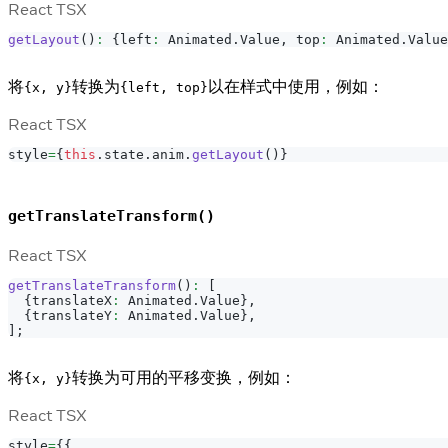
React TSX
getLayout
(
)
:
{
left
:
Animated
.
Value
,
 top
:
Animated
.
Value
将
转换为
以在样式中使用，例如：
{x, y}
{left, top}
React TSX
style
=
{
this
.
state
.
anim
.
getLayout
(
)
}
getTranslateTransform()
React TSX
getTranslateTransform
(
)
:
[
{
translateX
:
Animated
.
Value
}
,
{
translateY
:
Animated
.
Value
}
,
]
;
将
转换为可用的平移变换，例如：
{x, y}
React TSX
style
=
{
{