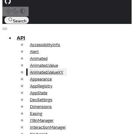
Search
API
AccessibilityInfo
Alert
Animated
Animated.Value
Animated.ValueXY
Appearance
AppRegistry
AppState
DevSettings
Dimensions
Easing
I18nManager
InteractionManager