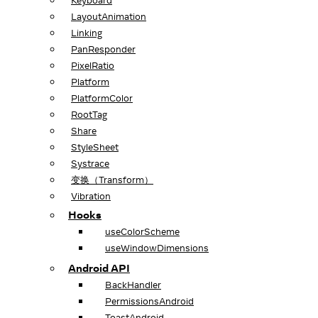
Keyboard
LayoutAnimation
Linking
PanResponder
PixelRatio
Platform
PlatformColor
RootTag
Share
StyleSheet
Systrace
变换（Transform）
Vibration
Hooks
useColorScheme
useWindowDimensions
Android API
BackHandler
PermissionsAndroid
ToastAndroid