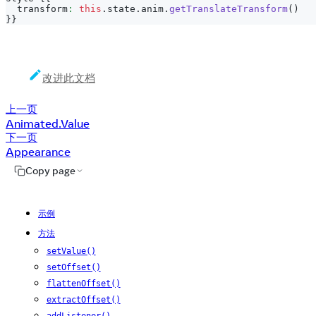
  transform
:
this
.
state
.
anim
.
getTranslateTransform
(
)
}
}
改进此文档
上一页
Animated.Value
下一页
Appearance
Copy page
示例
方法
setValue()
setOffset()
flattenOffset()
extractOffset()
addListener()