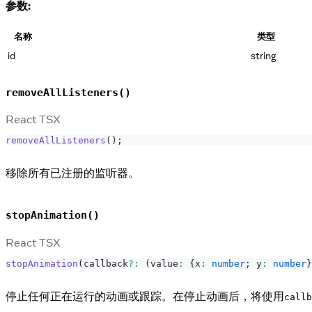
参数:
名称
类型
id
string
removeAllListeners()
React TSX
removeAllListeners
(
)
;
移除所有已注册的监听器。
stopAnimation()
React TSX
stopAnimation
(
callback
?
:
(
value
:
{
x
:
number
;
 y
:
number
}
停止任何正在运行的动画或跟踪。在停止动画后，将使用
callb