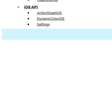
iOS API
ActionSheetIOS
DynamicColorIOS
Settings