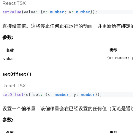
React TSX
setValue
(
value
:
{
x
:
number
;
 y
:
number
}
)
;
直接设置值。这将停止任何正在运行的动画，并更新所有绑定
参数:
名称
类型
value
{x: number; 
setOffset()
React TSX
setOffset
(
offset
:
{
x
:
number
;
 y
:
number
}
)
;
设置一个偏移量，该偏移量会在已经设置的任何值（无论是通
参数:
名称
类型