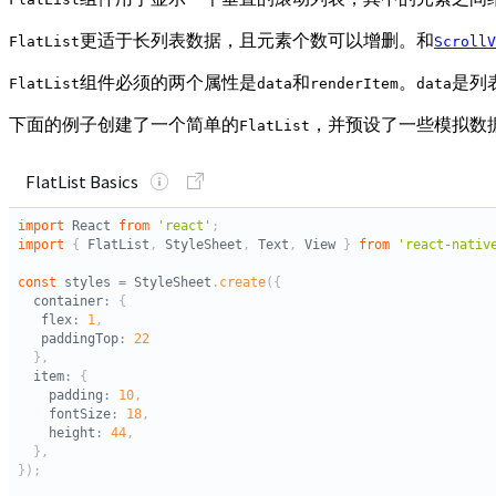
更适于长列表数据，且元素个数可以增删。和
FlatList
ScrollV
组件必须的两个属性是
和
。
是列
FlatList
data
renderItem
data
下面的例子创建了一个简单的
，并预设了一些模拟数
FlatList