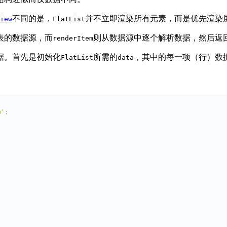
不同的是，
并不立即渲染所有元素，而是优先渲染
iew
FlatList
表的数据源，而
则从数据源中逐个解析数据，然后返
renderItem
据。首先是初始化
所需的
，其中的每一项（行）数
FlatList
data