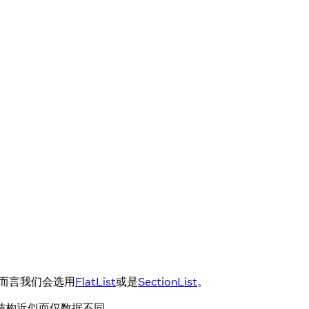
一般而言我们会选用
FlatList
或是
SectionList
。
结构近似而仅数据不同。