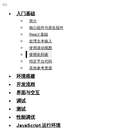
入门基础
简介
核心组件与原生组件
React 基础
处理文本输入
使用滚动视图
使用长列表
特定平台代码
其他参考资源
环境搭建
开发流程
界面与交互
调试
测试
性能调优
JavaScript 运行环境