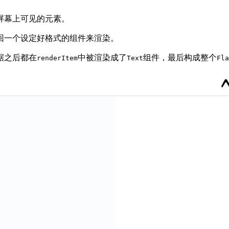
屏幕上可见的元素。
回一个设定好格式的组件来渲染。
据之后都在
中被渲染成了
组件，最后构成整个
renderItem
Text
Fla