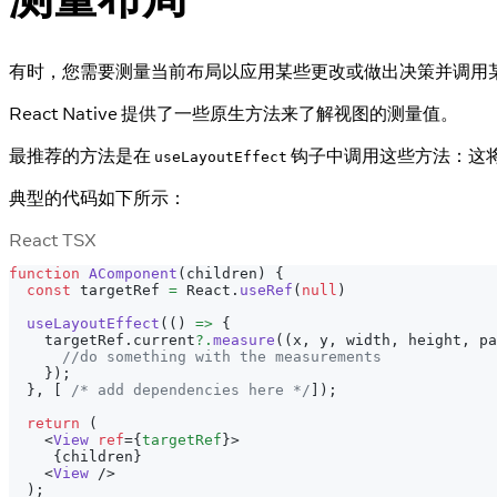
有时，您需要测量当前布局以应用某些更改或做出决策并调用
React Native 提供了一些原生方法来了解视图的测量值。
最推荐的方法是在
钩子中调用这些方法：这
useLayoutEffect
典型的代码如下所示：
React TSX
function
AComponent
(
children
)
{
const
 targetRef 
=
React
.
useRef
(
null
)
useLayoutEffect
(
(
)
=>
{
    targetRef
.
current
?.
measure
(
(
x
,
 y
,
 width
,
 height
,
 pa
//do something with the measurements
}
)
;
}
,
[
/* add dependencies here */
]
)
;
return
(
<
View
ref
=
{
targetRef
}
>
{
children
}
<
View
/>
  );