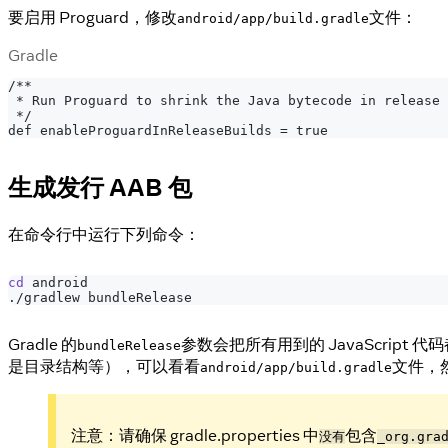
要启用 Proguard，修改
文件：
android/app/build.gradle
Gradle
/**
 * Run Proguard to shrink the Java bytecode in release 
 */
def enableProguardInReleaseBuilds = true
生成发行 AAB 包
在命令行中运行下列命令：
cd
 android
./gradlew bundleRelease
Gradle 的
参数会把所有用到的 JavaScript 
bundleRelease
是目录结构等），可以看看
文件，
android/app/build.gradle
注意：请确保 gradle.properties 中
包含
没有
_org.gra