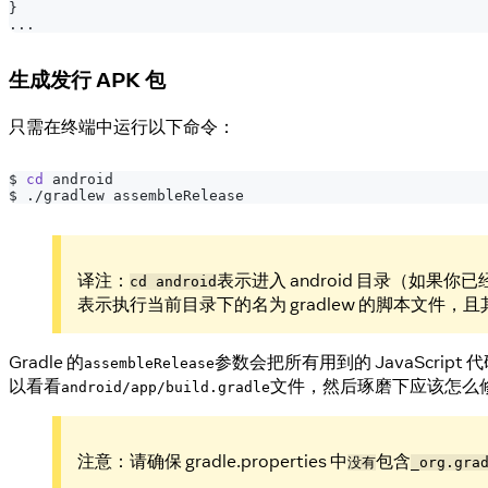
}
...
生成发行 APK 包
只需在终端中运行以下命令：
$ 
cd
 android
$ ./gradlew assembleRelease
译注：
表示进入 android 目录（如果你已
cd android
表示执行当前目录下的名为 gradlew 的脚本文件，且其运
Gradle 的
参数会把所有用到的 JavaScri
assembleRelease
以看看
文件，然后琢磨下应该怎么
android/app/build.gradle
注意：请确保 gradle.properties 中
包含
没有
_org.gra