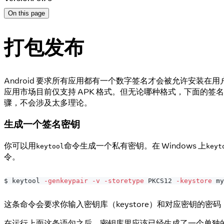
On this page
打包发布
Android 要求所有应用都有一个数字签名才会被允许安装在用户手
应用市场目前仅支持 APK 格式。但无论哪种格式，下面的签名步
骤，不会涉及太多理论。
生成一个签名密钥
你可以用
命令生成一个私有密钥。在 Windows 上
keytool
keyt
令。
$ keytool 
-genkeypair
-v
-storetype
 PKCS12 
-keystore
 my
这条命令会要求你输入密钥库（keystore）和对应密钥的
在运行上面这条语句之后，密钥库里应该已经生成了一个单独的密钥