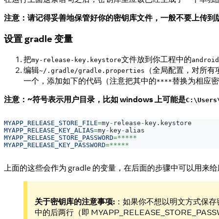
注意：请记得妥善地保管好你的密钥库文件，一般不要上传到
设置 gradle 变量
把
文件放到你工程中的
my-release-key.keystore
android
编辑
（全局配置，对所有
~/.gradle/gradle.properties
一个，添加如下的代码（注意把其中的
替换为相应密
****
注意：~符号表示用户目录，比如 windows 上可能是
C:\User
MYAPP_RELEASE_STORE_FILE
=
my
-
release
-
key
.
keystore
MYAPP_RELEASE_KEY_ALIAS
=
my
-
key
-
alias
MYAPP_RELEASE_STORE_PASSWORD
=
**
**
*
MYAPP_RELEASE_KEY_PASSWORD
=
**
**
*
上面的这些会作为 gradle 的变量，在后面的步骤中可以用来
关于密钥库的注意事项:
：如果你不想以明文方式保存密
中的后两行（即 MYAPP_RELEASE_STORE_PASSW