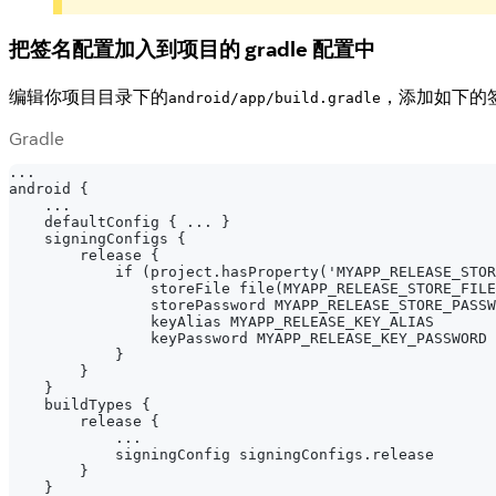
把签名配置加入到项目的 gradle 配置中
编辑你项目目录下的
，添加如下的
android/app/build.gradle
Gradle
...
android {
    ...
    defaultConfig { ... }
    signingConfigs {
        release {
            if (project.hasProperty('MYAPP_RELEASE_STOR
                storeFile file(MYAPP_RELEASE_STORE_FILE
                storePassword MYAPP_RELEASE_STORE_PASSW
                keyAlias MYAPP_RELEASE_KEY_ALIAS
                keyPassword MYAPP_RELEASE_KEY_PASSWORD
            }
        }
    }
    buildTypes {
        release {
            ...
            signingConfig signingConfigs.release
        }
    }