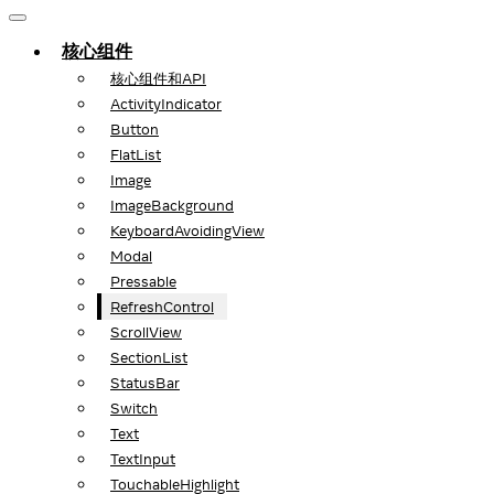
核心组件
核心组件和API
ActivityIndicator
Button
FlatList
Image
ImageBackground
KeyboardAvoidingView
Modal
Pressable
RefreshControl
ScrollView
SectionList
StatusBar
Switch
Text
TextInput
TouchableHighlight