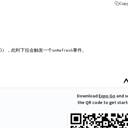
Cop
lY: 0），此时下拉会触发一个
事件。
onRefresh