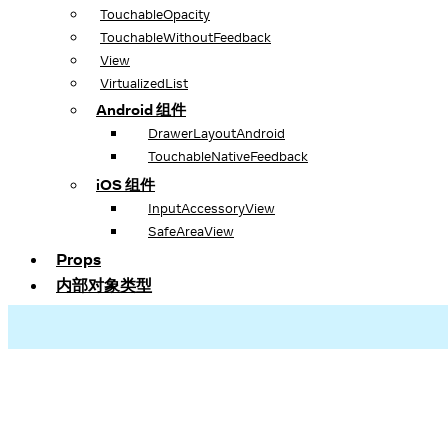
TouchableOpacity
TouchableWithoutFeedback
View
VirtualizedList
Android 组件
DrawerLayoutAndroid
TouchableNativeFeedback
iOS 组件
InputAccessoryView
SafeAreaView
Props
内部对象类型