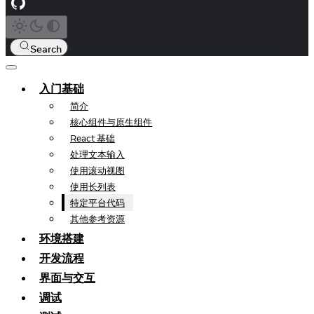
Search
入门基础
简介
核心组件与原生组件
React 基础
处理文本输入
使用滚动视图
使用长列表
特定平台代码
其他参考资源
环境搭建
开发流程
界面与交互
调试