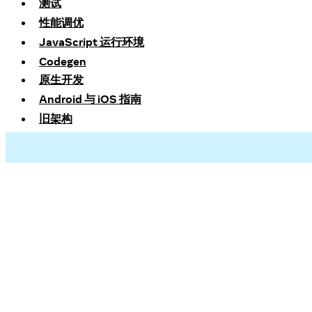
测试
性能调优
JavaScript 运行环境
Codegen
原生开发
Android 与 iOS 指南
旧架构