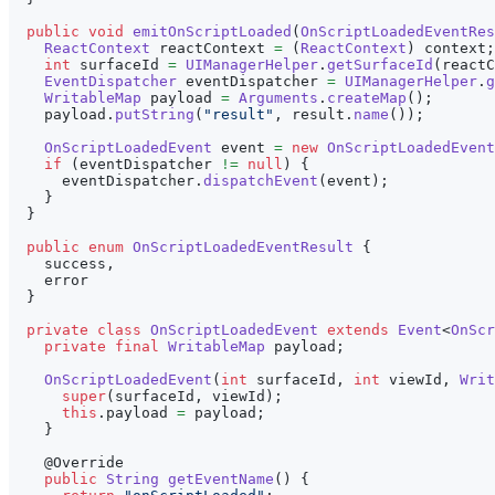
public
void
emitOnScriptLoaded
(
OnScriptLoadedEventRes
ReactContext
 reactContext 
=
(
ReactContext
)
 context
;
int
 surfaceId 
=
UIManagerHelper
.
getSurfaceId
(
reactC
EventDispatcher
 eventDispatcher 
=
UIManagerHelper
.
g
WritableMap
 payload 
=
Arguments
.
createMap
(
)
;
    payload
.
putString
(
"result"
,
 result
.
name
(
)
)
;
OnScriptLoadedEvent
 event 
=
new
OnScriptLoadedEvent
if
(
eventDispatcher 
!=
null
)
{
      eventDispatcher
.
dispatchEvent
(
event
)
;
}
}
public
enum
OnScriptLoadedEventResult
{
    success
,
    error
}
private
class
OnScriptLoadedEvent
extends
Event
<
OnScr
private
final
WritableMap
 payload
;
OnScriptLoadedEvent
(
int
 surfaceId
,
int
 viewId
,
Writ
super
(
surfaceId
,
 viewId
)
;
this
.
payload 
=
 payload
;
}
@Override
public
String
getEventName
(
)
{