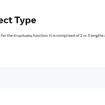
ect Type
 for the
function. It is comprised of 2 or 3 lengths
dropShadow