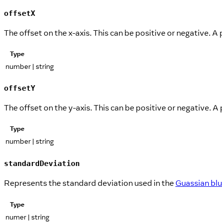
offsetX
The offset on the x-axis. This can be positive or negative. A 
Type
number | string
offsetY
The offset on the y-axis. This can be positive or negative. 
Type
number | string
standardDeviation
Represents the standard deviation used in the
Guassian blu
Type
numer | string