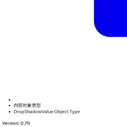
内部对象类型
DropShadowValue Object Type
Version: 0.79