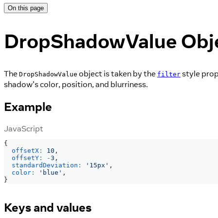
On this page
DropShadowValue Obj
The
object is taken by the
style prop
DropShadowValue
filter
shadow's color, position, and blurriness.
Example
JavaScript
{
offsetX
:
10
,
offsetY
:
-
3
,
standardDeviation
:
'15px'
,
color
:
'blue'
,
}
Keys and values