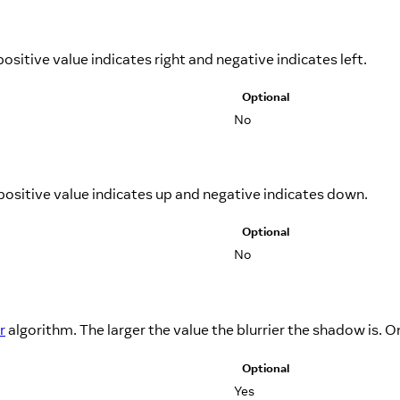
positive value indicates right and negative indicates left.
Optional
No
A positive value indicates up and negative indicates down.
Optional
No
r
algorithm. The larger the value the blurrier the shadow is. On
Optional
Yes