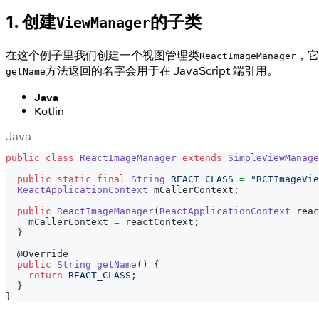
1. 创建
的子类
ViewManager
在这个例子里我们创建一个视图管理类
，它
ReactImageManager
方法返回的名字会用于在 JavaScript 端引用。
getName
Java
Kotlin
Java
public
class
ReactImageManager
extends
SimpleViewManage
public
static
final
String
REACT_CLASS
=
"RCTImageVie
ReactApplicationContext
 mCallerContext
;
public
ReactImageManager
(
ReactApplicationContext
 reac
    mCallerContext 
=
 reactContext
;
}
@Override
public
String
getName
(
)
{
return
REACT_CLASS
;
}
}