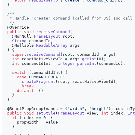
return
MapBuilder
.
of
(
"create"
,
COMMAND_CREATE
)
;
}
/**
   * Handle "create" command (called from JS) and call 
   */
@Override
public
void
receiveCommand
(
@NonNull
FrameLayout
 root
,
String
 commandId
,
@Nullable
ReadableArray
 args
)
{
super
.
receiveCommand
(
root
,
 commandId
,
 args
)
;
int
 reactNativeViewId 
=
 args
.
getInt
(
0
)
;
int
 commandIdInt 
=
Integer
.
parseInt
(
commandId
)
;
switch
(
commandIdInt
)
{
case
COMMAND_CREATE
:
createFragment
(
root
,
 reactNativeViewId
)
;
break
;
default
:
{
}
}
}
@ReactPropGroup
(
names 
=
{
"width"
,
"height"
}
,
 customTy
public
void
setStyle
(
FrameLayout
 view
,
int
 index
,
Int
if
(
index 
==
0
)
{
      propWidth 
=
 value
;
}