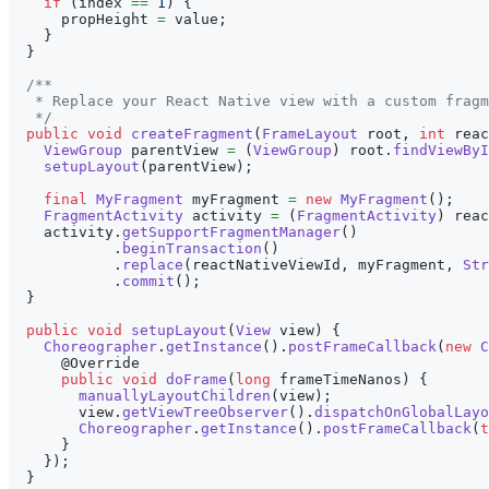
if
(
index 
==
1
)
{
      propHeight 
=
 value
;
}
}
/**
   * Replace your React Native view with a custom fragm
   */
public
void
createFragment
(
FrameLayout
 root
,
int
 reac
ViewGroup
 parentView 
=
(
ViewGroup
)
 root
.
findViewByI
setupLayout
(
parentView
)
;
final
MyFragment
 myFragment 
=
new
MyFragment
(
)
;
FragmentActivity
 activity 
=
(
FragmentActivity
)
 reac
    activity
.
getSupportFragmentManager
(
)
.
beginTransaction
(
)
.
replace
(
reactNativeViewId
,
 myFragment
,
Str
.
commit
(
)
;
}
public
void
setupLayout
(
View
 view
)
{
Choreographer
.
getInstance
(
)
.
postFrameCallback
(
new
C
@Override
public
void
doFrame
(
long
 frameTimeNanos
)
{
manuallyLayoutChildren
(
view
)
;
        view
.
getViewTreeObserver
(
)
.
dispatchOnGlobalLayo
Choreographer
.
getInstance
(
)
.
postFrameCallback
(
t
}
}
)
;
}