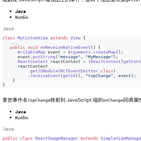
Java
Kotlin
Java
class
MyCustomView
extends
View
{
.
.
.
public
void
onReceiveNativeEvent
(
)
{
WritableMap
 event 
=
Arguments
.
createMap
(
)
;
      event
.
putString
(
"message"
,
"MyMessage"
)
;
ReactContext
 reactContext 
=
(
ReactContext
)
getCont
      reactContext
.
getJSModule
(
RCTEventEmitter
.
class
)
.
receiveEvent
(
getId
(
)
,
"topChange"
,
 event
)
;
}
}
要把事件名
映射到 JavaScript 端的
回调属
topChange
onChange
Java
Kotlin
Java
public
class
ReactImageManager
extends
SimpleViewManage