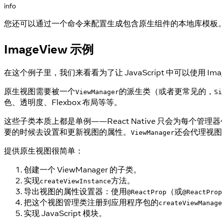
info
您还可以通过一个命令来配置生成包含原生组件的本地库模板
ImageView 示例
在这个例子里，我们来看看为了让 JavaScript 中可以使用 I
原生视图需要被一个
的派生类（或者更常见的，
ViewManager
Si
色、透明度、Flexbox 布局等等。
这些子类本质上都是单例——React Native 只会为每个
要的时候去设置和更新视图的属性。
还会代理视图的
ViewManager
提供原生视图很简单：
创建一个 ViewManager 的子类。
实现
方法。
createViewInstance
导出视图的属性设置器：使用
（或
@ReactProp
@ReactProp
把这个视图管理类注册到应用程序包的
createViewManage
实现 JavaScript 模块。