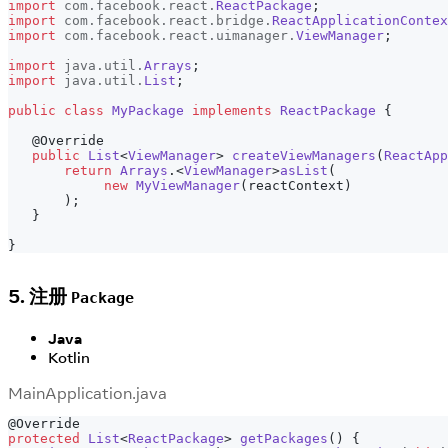
import
com
.
facebook
.
react
.
ReactPackage
;
import
com
.
facebook
.
react
.
bridge
.
ReactApplicationContex
import
com
.
facebook
.
react
.
uimanager
.
ViewManager
;
import
java
.
util
.
Arrays
;
import
java
.
util
.
List
;
public
class
MyPackage
implements
ReactPackage
{
@Override
public
List
<
ViewManager
>
createViewManagers
(
ReactApp
return
Arrays
.
<
ViewManager
>
asList
(
new
MyViewManager
(
reactContext
)
)
;
}
}
5. 注册
Package
Java
Kotlin
MainApplication.java
@Override
protected
List
<
ReactPackage
>
getPackages
(
)
{