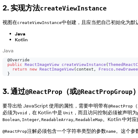
2. 实现方法
createViewInstance
视图在
中创建，且应当把自己初始化为默
createViewInstance
Java
Kotlin
Java
@Override
public
ReactImageView
createViewInstance
(
ThemedReactC
return
new
ReactImageView
(
context
,
Fresco
.
newDrawee
}
3. 通过
（或
@ReactProp
@ReactPropGroup
要导出给 JavaScript 使用的属性，需要申明带有
（
@ReactProp
必须为
，在 Kotlin 中是
，而且访问控制必须被声明为
void
Unit
,
,
,
。Kotlin 中
Boolean
Integer
ReadableArray
ReadableMap
注解必须包含一个字符串类型的参数
。这个参数
@ReactProp
name