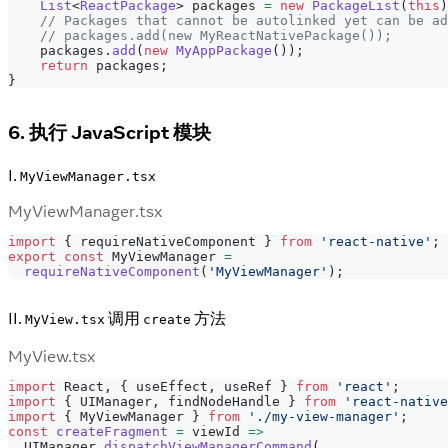
List
<
ReactPackage
>
 packages 
=
new
PackageList
(
this
)
// Packages that cannot be autolinked yet can be ad
// packages.add(new MyReactNativePackage());
    packages
.
add
(
new
MyAppPackage
(
)
)
;
return
 packages
;
}
6. 执行 JavaScript 模块
I.
MyViewManager.tsx
MyViewManager.tsx
import
{
 requireNativeComponent 
}
from
'react-native'
;
export
const
MyViewManager
=
requireNativeComponent
(
'MyViewManager'
)
;
II.
调用
方法
MyView.tsx
create
MyView.tsx
import
React
,
{
 useEffect
,
 useRef 
}
from
'react'
;
import
{
UIManager
,
 findNodeHandle 
}
from
'react-native
import
{
MyViewManager
}
from
'./my-view-manager'
;
const
createFragment
=
 viewId 
=>
UIManager
.
dispatchViewManagerCommand
(