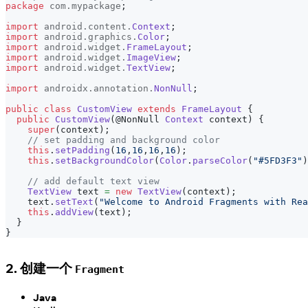
package
com
.
mypackage
;
import
android
.
content
.
Context
;
import
android
.
graphics
.
Color
;
import
android
.
widget
.
FrameLayout
;
import
android
.
widget
.
ImageView
;
import
android
.
widget
.
TextView
;
import
androidx
.
annotation
.
NonNull
;
public
class
CustomView
extends
FrameLayout
{
public
CustomView
(
@NonNull
Context
 context
)
{
super
(
context
)
;
// set padding and background color
this
.
setPadding
(
16
,
16
,
16
,
16
)
;
this
.
setBackgroundColor
(
Color
.
parseColor
(
"#5FD3F3"
)
// add default text view
TextView
 text 
=
new
TextView
(
context
)
;
    text
.
setText
(
"Welcome to Android Fragments with Rea
this
.
addView
(
text
)
;
}
}
2. 创建一个
Fragment
Java