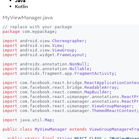
Java
Kotlin
MyViewManager.java
// replace with your package
package
com
.
mypackage
;
import
android
.
view
.
Choreographer
;
import
android
.
view
.
View
;
import
android
.
view
.
ViewGroup
;
import
android
.
widget
.
FrameLayout
;
import
androidx
.
annotation
.
NonNull
;
import
androidx
.
annotation
.
Nullable
;
import
androidx
.
fragment
.
app
.
FragmentActivity
;
import
com
.
facebook
.
react
.
bridge
.
ReactApplicationContex
import
com
.
facebook
.
react
.
bridge
.
ReadableArray
;
import
com
.
facebook
.
react
.
common
.
MapBuilder
;
import
com
.
facebook
.
react
.
uimanager
.
annotations
.
ReactPr
import
com
.
facebook
.
react
.
uimanager
.
annotations
.
ReactPr
import
com
.
facebook
.
react
.
uimanager
.
ViewGroupManager
;
import
com
.
facebook
.
react
.
uimanager
.
ThemedReactContext
;
import
java
.
util
.
Map
;
public
class
MyViewManager
extends
ViewGroupManager
<
Fra
public
static
final
String
REACT_CLASS
=
"MyViewManag