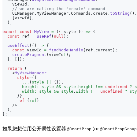
    viewId
,
// we are calling the 'create' command
UIManager
.
MyViewManager
.
Commands
.
create
.
toString
(
)
,
[
viewId
]
,
)
;
export
const
MyView
=
(
{
 style 
}
)
=>
{
const
 ref 
=
useRef
(
null
)
;
useEffect
(
(
)
=>
{
const
 viewId 
=
findNodeHandle
(
ref
.
current
)
;
createFragment
(
viewId
!
)
;
}
,
[
]
)
;
return
(
<
MyViewManager
style
=
{
{
...
(
style 
||
{
}
)
,
        height
:
 style 
&&
 style
.
height
!==
undefined
?
 s
        width
:
 style 
&&
 style
.
width
!==
undefined
?
 sty
}
}
ref
=
{
ref
}
/>
)
;
}
;
如果您想使用公开属性设置器
(or
@ReactProp
@ReactPropGroup