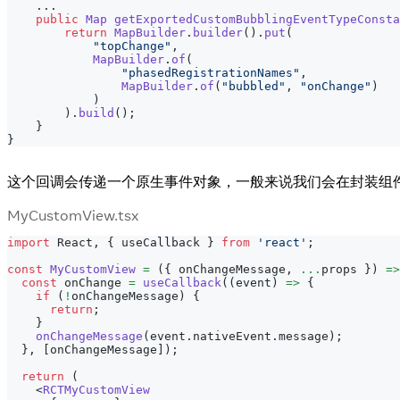
.
.
.
public
Map
getExportedCustomBubblingEventTypeConsta
return
MapBuilder
.
builder
(
)
.
put
(
"topChange"
,
MapBuilder
.
of
(
"phasedRegistrationNames"
,
MapBuilder
.
of
(
"bubbled"
,
"onChange"
)
)
)
.
build
(
)
;
}
}
这个回调会传递一个原生事件对象，一般来说我们会在封装组
MyCustomView.tsx
import
React
,
{
 useCallback 
}
from
'react'
;
const
MyCustomView
=
(
{
 onChangeMessage
,
...
props 
}
)
=>
const
 onChange 
=
useCallback
(
(
event
)
=>
{
if
(
!
onChangeMessage
)
{
return
;
}
onChangeMessage
(
event
.
nativeEvent
.
message
)
;
}
,
[
onChangeMessage
]
)
;
return
(
<
RCTMyCustomView