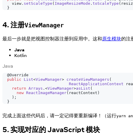
    view
.
setScaleType
(
ImageResizeMode
.
toScaleType
(
resiz
}
4. 注册
ViewManager
最后一步就是把视图控制器注册到应用中。这和
原生模块
的注
Java
Kotlin
Java
@Override
public
List
<
ViewManager
>
createViewManagers
(
ReactApplicationContext
 rea
return
Arrays
.
<
ViewManager
>
asList
(
new
ReactImageManager
(
reactContext
)
)
;
}
完成上面这些代码后，请一定记得要重新编译！（运行
yarn an
5. 实现对应的 JavaScript 模块