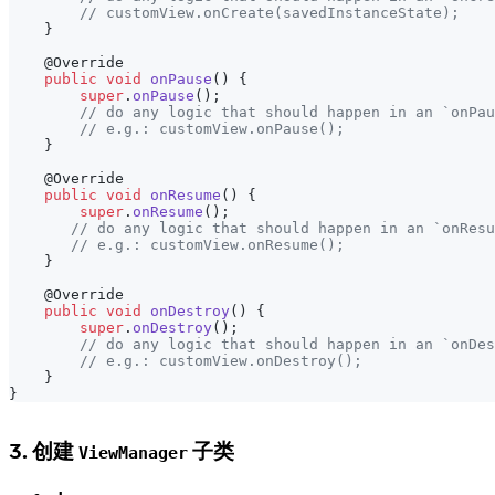
// customView.onCreate(savedInstanceState);
}
@Override
public
void
onPause
(
)
{
super
.
onPause
(
)
;
// do any logic that should happen in an `onPau
// e.g.: customView.onPause();
}
@Override
public
void
onResume
(
)
{
super
.
onResume
(
)
;
// do any logic that should happen in an `onResu
// e.g.: customView.onResume();
}
@Override
public
void
onDestroy
(
)
{
super
.
onDestroy
(
)
;
// do any logic that should happen in an `onDes
// e.g.: customView.onDestroy();
}
}
3. 创建
子类
ViewManager