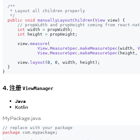
/**
   * Layout all children properly
   */
public
void
manuallyLayoutChildren
(
View
 view
)
{
// propWidth and propHeight coming from react-nat
int
 width 
=
 propWidth
;
int
 height 
=
 propHeight
;
      view
.
measure
(
View
.
MeasureSpec
.
makeMeasureSpec
(
width
,
V
View
.
MeasureSpec
.
makeMeasureSpec
(
height
,
      view
.
layout
(
0
,
0
,
 width
,
 height
)
;
}
}
4. 注册
ViewManager
Java
Kotlin
MyPackage.java
// replace with your package
package
com
.
mypackage
;