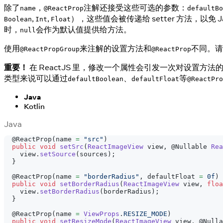
除了
，
注解还接受这些可选的参数：
name
@ReactProp
defaultBo
,
,
），这些值会被传递给 setter 方法，以
Boolean
Int
Float
时，
会作为默认值提供给方法。
null
使用
来注解的设置方法和
不同。请
@ReactPropGroup
@ReactProp
重要！
在 ReactJS 里，修改一个属性会引发一次对设置
类型来说可以通过
、
等
defaultBoolean
defaultFloat
@ReactPro
Java
Kotlin
Java
@ReactProp
(
name 
=
"src"
)
public
void
setSrc
(
ReactImageView
 view
,
@Nullable
Rea
    view
.
setSource
(
sources
)
;
}
@ReactProp
(
name 
=
"borderRadius"
,
 defaultFloat 
=
0f
)
public
void
setBorderRadius
(
ReactImageView
 view
,
floa
    view
.
setBorderRadius
(
borderRadius
)
;
}
@ReactProp
(
name 
=
ViewProps
.
RESIZE_MODE
)
public
void
setResizeMode
(
ReactImageView
 view
,
@Nulla