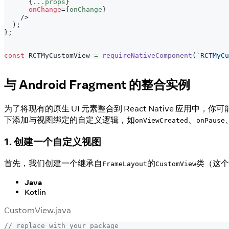
{
...
props
}
onChange
=
{
onChange
}
/>
)
;
}
;
const
RCTMyCustomView
=
requireNativeComponent
(
`
RCTMyCu
与 Android Fragment 的整合实例
为了将现有的原生 UI 元素整合到 React Native 应用中，你
下添加与视图绑定的自定义逻辑，如
、
onViewCreated
onPause
1. 创建一个自定义视图
首先，我们创建一个继承自
的
类（这个
FrameLayout
CustomView
Java
Kotlin
CustomView.java
// replace with your package