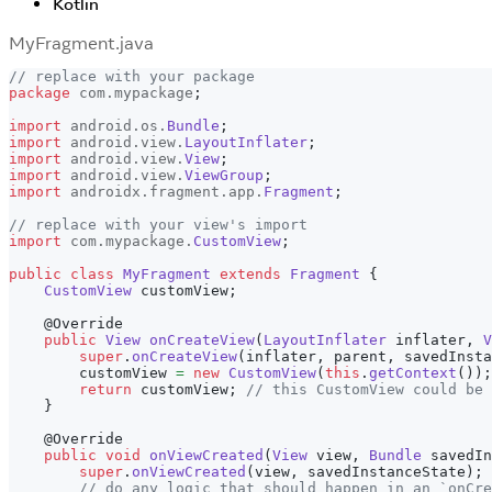
Kotlin
MyFragment.java
// replace with your package
package
com
.
mypackage
;
import
android
.
os
.
Bundle
;
import
android
.
view
.
LayoutInflater
;
import
android
.
view
.
View
;
import
android
.
view
.
ViewGroup
;
import
androidx
.
fragment
.
app
.
Fragment
;
// replace with your view's import
import
com
.
mypackage
.
CustomView
;
public
class
MyFragment
extends
Fragment
{
CustomView
 customView
;
@Override
public
View
onCreateView
(
LayoutInflater
 inflater
,
V
super
.
onCreateView
(
inflater
,
 parent
,
 savedInsta
        customView 
=
new
CustomView
(
this
.
getContext
(
)
)
;
return
 customView
;
// this CustomView could be 
}
@Override
public
void
onViewCreated
(
View
 view
,
Bundle
 savedIn
super
.
onViewCreated
(
view
,
 savedInstanceState
)
;
// do any logic that should happen in an `onCre