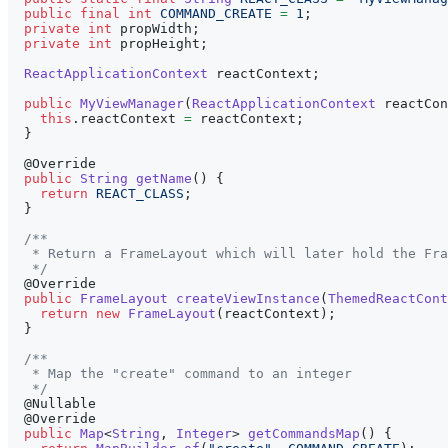
public
final
int
COMMAND_CREATE
=
1
;
private
int
 propWidth
;
private
int
 propHeight
;
ReactApplicationContext
 reactContext
;
public
MyViewManager
(
ReactApplicationContext
 reactCon
this
.
reactContext 
=
 reactContext
;
}
@Override
public
String
getName
(
)
{
return
REACT_CLASS
;
}
/**
   * Return a FrameLayout which will later hold the Fra
   */
@Override
public
FrameLayout
createViewInstance
(
ThemedReactCont
return
new
FrameLayout
(
reactContext
)
;
}
/**
   * Map the "create" command to an integer
   */
@Nullable
@Override
public
Map
<
String
,
Integer
>
getCommandsMap
(
)
{