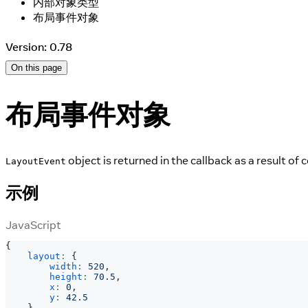
内部对象类型
布局事件对象
Version: 0.78
On this page
布局事件对象
object is returned in the callback as a result 
LayoutEvent
示例
JavaScript
{
layout
:
{
width
:
520
,
height
:
70.5
,
x
:
0
,
y
:
42.5
}
,