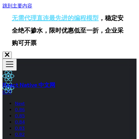
跳到主要内容
无需代理直连最先进的编程模型
，稳定安
全绝不掺水，限时优惠低至一折，企业采
购可开票
React Native 中文网
0.77
Next
0.86
0.85
0.84
0.83
0.82