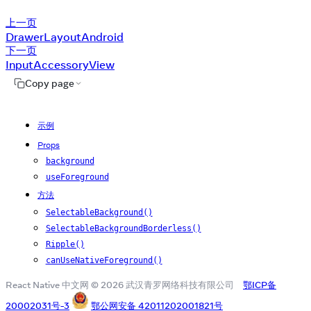
上一页
DrawerLayoutAndroid
下一页
InputAccessoryView
Copy page
示例
Props
background
useForeground
方法
SelectableBackground()
SelectableBackgroundBorderless()
Ripple()
canUseNativeForeground()
React Native 中文网 © 2026 武汉青罗网络科技有限公司
鄂ICP备
20002031号-3
鄂公网安备 42011202001821号