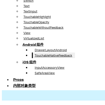
Switch
Text
TextInput
TouchableHighlight
TouchableOpacity
TouchableWithoutFeedback
View
VirtualizedList
Android 组件
DrawerLayoutAndroid
TouchableNativeFeedback
iOS 组件
InputAccessoryView
SafeAreaView
Props
内部对象类型