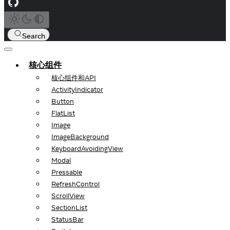
Search
核心组件
核心组件和API
ActivityIndicator
Button
FlatList
Image
ImageBackground
KeyboardAvoidingView
Modal
Pressable
RefreshControl
ScrollView
SectionList
StatusBar