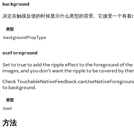
background
决定在触摸反馈的时候显示什么类型的背景。它接受一个有着
t
类型
backgroundPropType
useForeground
Set to true to add the ripple effect to the foreground of the 
images, and you don't want the ripple to be covered by the
Check TouchableNativeFeedback.canUseNativeForeground() firs
to background.
类型
bool
方法