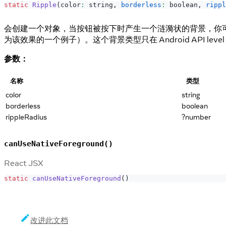
static
Ripple
(
color
:
 string
,
borderless
:
 boolean
,
rippl
会创建一个对象，当按钮被按下时产生一个涟漪状的背景，你可以通
为该效果的一个例子）。这个背景类型只在 Android API level
参数：
名称
类型
color
string
borderless
boolean
rippleRadius
?number
canUseNativeForeground()
React JSX
static
canUseNativeForeground
(
)
改进此文档