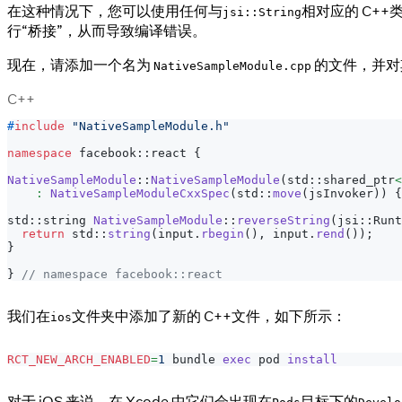
在这种情况下，您可以使用任何与
相对应的 C++类
jsi::String
行“桥接”，从而导致编译错误。
现在，请添加一个名为
的文件，并对
NativeSampleModule.cpp
C++
#
include
"NativeSampleModule.h"
namespace
 facebook
::
react 
{
NativeSampleModule
::
NativeSampleModule
(
std
::
shared_ptr
<
:
NativeSampleModuleCxxSpec
(
std
::
move
(
jsInvoker
)
)
{
std
::
string 
NativeSampleModule
::
reverseString
(
jsi
::
Runt
return
 std
::
string
(
input
.
rbegin
(
)
,
 input
.
rend
(
)
)
;
}
}
// namespace facebook::react
我们在
文件夹中添加了新的 C++文件，如下所示：
ios
RCT_NEW_ARCH_ENABLED
=
1
 bundle 
exec
 pod 
install
对于 iOS 来说，在 Xcode 中它们会出现在
目标下的