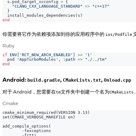
  s
.
pod_target_xcconfig 
=
{
"CLANG_CXX_LANGUAGE_STANDARD"
=>
"c++17"
}
  install_modules_dependencies
(
s
)
end
你需要将它作为依赖项添加到你的应用程序中的
ios/Podfile
Ruby
if
ENV
[
'RCT_NEW_ARCH_ENABLED'
]
==
'1'
  pod 
'AppTurboModules'
,
:path
=>
"./../tm"
end
Android:
,
,
build.gradle
CMakeLists.txt
Onload.cpp
对于 Android，您需要在
文件夹中创建一个名为
tm
CMakeLists.
Cmake
cmake_minimum_required(VERSION 3.13)
set(CMAKE_VERBOSE_MAKEFILE on)
add_compile_options(
        -fexceptions
        -frtti