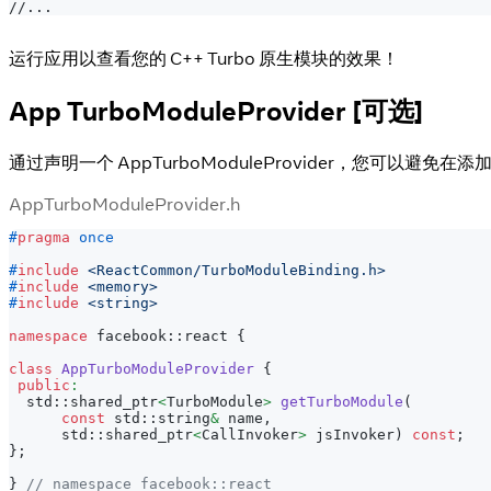
//...
运行应用以查看您的 C++ Turbo 原生模块的效果！
App TurboModuleProvider [可选]
通过声明一个 AppTurboModuleProvider，您可以避免在
AppTurboModuleProvider.h
#
pragma
once
#
include
<ReactCommon/TurboModuleBinding.h>
#
include
<memory>
#
include
<string>
namespace
 facebook
::
react 
{
class
AppTurboModuleProvider
{
public
:
  std
::
shared_ptr
<
TurboModule
>
getTurboModule
(
const
 std
::
string
&
 name
,
      std
::
shared_ptr
<
CallInvoker
>
 jsInvoker
)
const
;
}
;
}
// namespace facebook::react