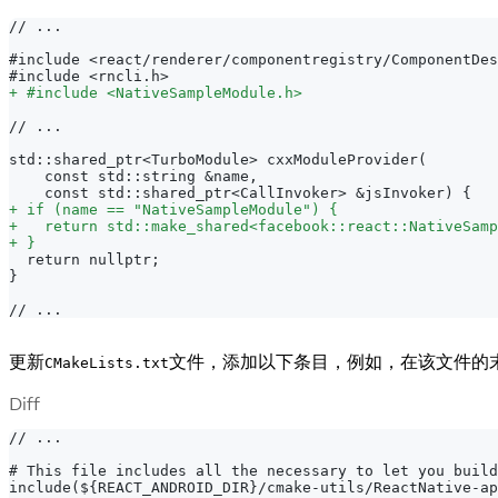
// ...
#include <react/renderer/componentregistry/ComponentDes
#include <rncli.h>
+
 #include <NativeSampleModule.h>
// ...
std::shared_ptr<TurboModule> cxxModuleProvider(
   const std::string &name,
   const std::shared_ptr<CallInvoker> &jsInvoker) {
+
 if (name == "NativeSampleModule") {
+
   return std::make_shared<facebook::react::NativeSamp
+
 }
 return nullptr;
}
// ...
更新
文件，添加以下条目，例如，在该文件的
CMakeLists.txt
Diff
// ...
# This file includes all the necessary to let you build
include(${REACT_ANDROID_DIR}/cmake-utils/ReactNative-ap