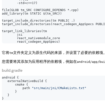
        -std=c++17)
file(GLOB tm_SRC CONFIGURE_DEPENDS *.cpp)
add_library(tm STATIC ${tm_SRC})
target_include_directories(tm PUBLIC .)
target_include_directories(react_codegen_AppSpecs PUBLI
target_link_libraries(tm
        jsi
        react_nativemodule_core
        react_codegen_AppSpecs)
它将
文件夹定义为原生代码的来源，并设置了必要的依赖项
tm
您需要将其添加为应用程序的依赖项，例如在
android/app/bui
build.gradle
android 
{
   externalNativeBuild 
{
       cmake 
{
           path 
"src/main/jni/CMakeLists.txt"
}
}
}