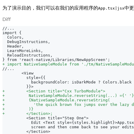
为了演示目的，我们可以在我们的应用程序的
中更
App.tsx|jsx
Diff
//...
import {
 Colors,
 DebugInstructions,
 Header,
 LearnMoreLinks,
 ReloadInstructions,
} from 'react-native/Libraries/NewAppScreen';
+
 import NativeSampleModule from './tm/NativeSampleModu
//...
       <View
         style={{
           backgroundColor: isDarkMode ? Colors.black 
         }}>
+
         <Section title="Cxx TurboModule">
+
          NativeSampleModule.reverseString(...) ={' '}
+
          {NativeSampleModule.reverseString(
+
            'the quick brown fox jumps over the lazy d
+
          )}
+
         </Section>;
         <Section title="Step One">
           Edit <Text style={styles.highlight}>App.tsx
           screen and then come back to see your edits
         </Section>