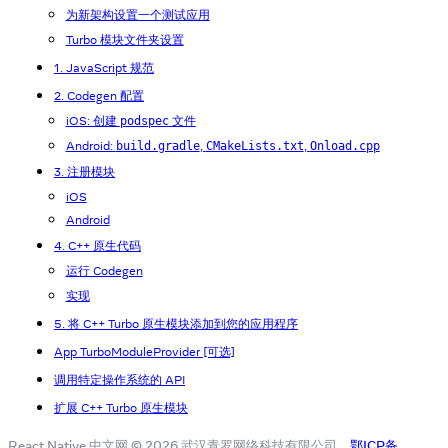
为新架构设置一个测试应用
Turbo 模块文件夹设置
1. JavaScript 规范
2. Codegen 配置
iOS: 创建
文件
podspec
Android:
,
,
build.gradle
CMakeLists.txt
Onload.cpp
3. 注册模块
iOS
Android
4. C++ 原生代码
运行 Codegen
实现
5. 将 C++ Turbo 原生模块添加到您的应用程序
App TurboModuleProvider [可选]
调用特定操作系统的 API
扩展 C++ Turbo 原生模块
React Native 中文网 © 2026 武汉青罗网络科技有限公司
鄂ICP备