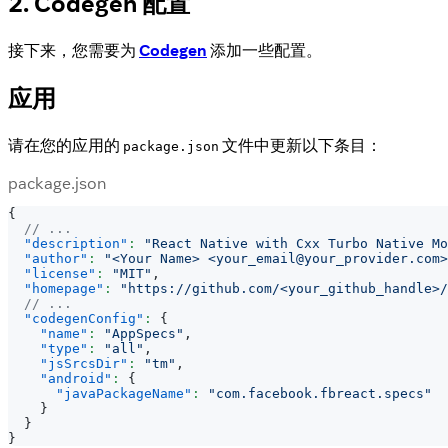
2. Codegen 配置
接下来，您需要为
Codegen
添加一些配置。
应用
请在您的应用的
文件中更新以下条目：
package.json
package.json
{
// ...
"description"
:
"React Native with Cxx Turbo Native Mo
"author"
:
"<Your Name> <your_email@your_provider.com>
"license"
:
"MIT"
,
"homepage"
:
"https://github.com/<your_github_handle>/
// ...
"codegenConfig"
:
{
"name"
:
"AppSpecs"
,
"type"
:
"all"
,
"jsSrcsDir"
:
"tm"
,
"android"
:
{
"javaPackageName"
:
"com.facebook.fbreact.specs"
}
}
}