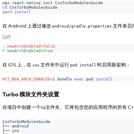
npx react-native init CxxTurboModulesGuide
cd
 CxxTurboModulesGuide
yarn
install
在 Android 上通过修改
文件来启
android/gradle.properties
Diff
-
 newArchEnabled=false
+
 newArchEnabled=true
在 iOS 上，在
文件夹中运行
时启用新架构：
ios
pod install
RCT_NEW_ARCH_ENABLED
=
1
 bundle 
exec
 pod 
install
Turbo 模块文件夹设置
在项目中创建一个
文件夹。它将包含您的应用程序的所有 C++
tm
CxxTurboModulesGuide
├── android
├── ios