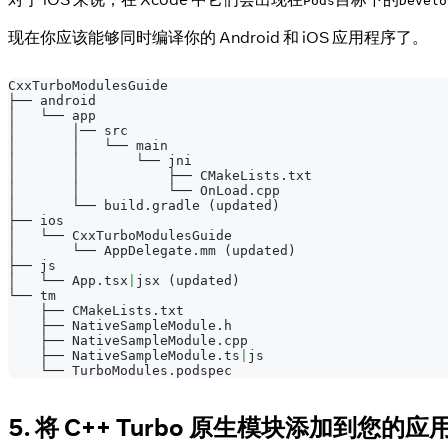
Pods
Develo
现在你应该能够同时编译你的 Android 和 iOS 应用程序了。
CxxTurboModulesGuide
├── android
│   └── app
│       │── src
│       │   └── main
│       │       └── jni
│       │           ├── CMakeLists.txt
│       │           └── OnLoad.cpp
│       └── build.gradle 
(
updated
)
├── ios
│   └── CxxTurboModulesGuide
│       └── AppDelegate.mm 
(
updated
)
├── js
│   └── App.tsx
|
jsx 
(
updated
)
└── tm
    ├── CMakeLists.txt
    ├── NativeSampleModule.h
    ├── NativeSampleModule.cpp
    ├── NativeSampleModule.ts
|
js
    └── TurboModules.podspec
5. 将 C++ Turbo 原生模块添加到您的