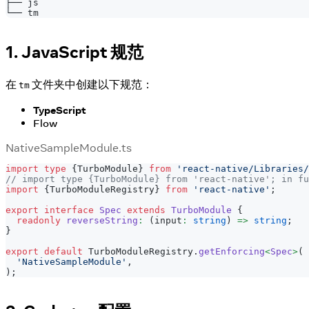
├── js
└── tm
1. JavaScript 规范
在
文件夹中创建以下规范：
tm
TypeScript
Flow
NativeSampleModule.ts
import
type
{
TurboModule
}
from
'react-native/Libraries/
// import type {TurboModule} from 'react-native'; in fu
import
{
TurboModuleRegistry
}
from
'react-native'
;
export
interface
Spec
extends
TurboModule
{
readonly
reverseString
:
(
input
:
string
)
=>
string
;
}
export
default
 TurboModuleRegistry
.
getEnforcing
<
Spec
>
(
'NativeSampleModule'
,
)
;