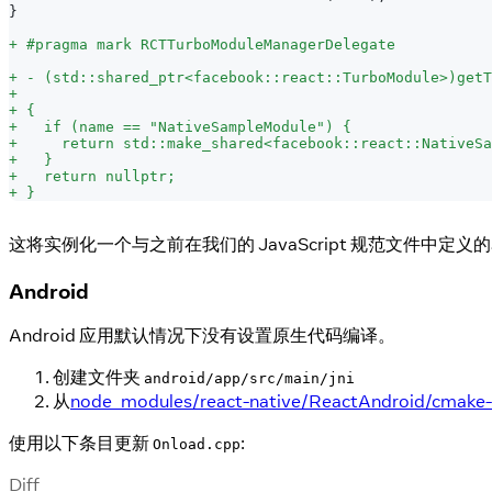
}
+
 #pragma mark RCTTurboModuleManagerDelegate
+
 - (std::shared_ptr<facebook::react::TurboModule>)getT
+
                                                      
+
 {
+
   if (name == "NativeSampleModule") {
+
     return std::make_shared<facebook::react::NativeSa
+
   }
+
   return nullptr;
+
 }
这将实例化一个与之前在我们的 JavaScript 规范文件中定义
Android
Android 应用默认情况下没有设置原生代码编译。
创建文件夹
android/app/src/main/jni
从
node_modules/react-native/ReactAndroid/cmake-u
使用以下条目更新
:
Onload.cpp
Diff