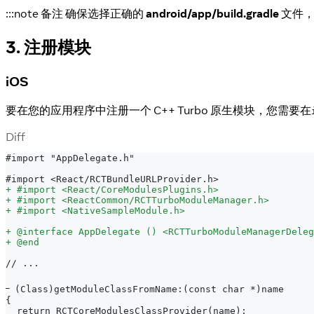
:::note 备注 确保选择正确的
android/app/build.gradle
文件，而不
3. 注册模块
iOS
要在您的应用程序中注册一个 C++ Turbo 原生模块，您需要在
Diff
#import "AppDelegate.h"
#import <React/RCTBundleURLProvider.h>
+
 #import <React/CoreModulesPlugins.h>
+
 #import <ReactCommon/RCTTurboModuleManager.h>
+
 #import <NativeSampleModule.h>
+
 @interface AppDelegate () <RCTTurboModuleManagerDeleg
+
 @end
// ...
᠆ (Class)getModuleClassFromName:(const char *)name
{
 return RCTCoreModulesClassProvider(name);