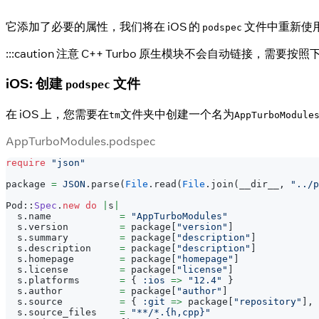
它添加了必要的属性，我们将在 iOS 的
文件中重新使
podspec
:::caution 注意 C++ Turbo 原生模块不会自动链接，需
iOS: 创建
文件
podspec
在 iOS 上，您需要在
文件夹中创建一个名为
tm
AppTurboModule
AppTurboModules.podspec
require
"json"
package 
=
JSON
.
parse
(
File
.
read
(
File
.
join
(
__dir__
,
"../p
Pod
::
Spec
.
new
do
|
s
|
  s
.
name            
=
"AppTurboModules"
  s
.
version         
=
 package
[
"version"
]
  s
.
summary         
=
 package
[
"description"
]
  s
.
description     
=
 package
[
"description"
]
  s
.
homepage        
=
 package
[
"homepage"
]
  s
.
license         
=
 package
[
"license"
]
  s
.
platforms       
=
{
:ios
=>
"12.4"
}
  s
.
author          
=
 package
[
"author"
]
  s
.
source          
=
{
:git
=>
 package
[
"repository"
]
,
  s
.
source_files    
=
"**/*.{h,cpp}"