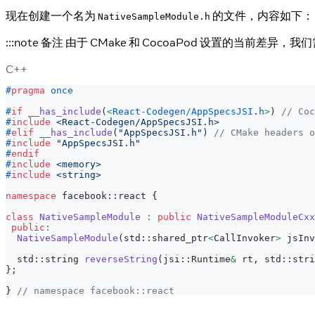
现在创建一个名为
的文件，内容如下：
NativeSampleModule.h
:::note 备注 由于 CMake 和 CocoaPod 设置的当前差异
C++
#
pragma
once
#
if
__has_include
(
<
React
-
Codegen
/
AppSpecsJSI
.
h
>
)
// Coc
#
include
<React-Codegen/AppSpecsJSI.h>
#
elif
__has_include
(
"AppSpecsJSI.h"
)
// CMake headers o
#
include
"AppSpecsJSI.h"
#
endif
#
include
<memory>
#
include
<string>
namespace
 facebook
::
react 
{
class
NativeSampleModule
:
public
NativeSampleModuleCxx
public
:
NativeSampleModule
(
std
::
shared_ptr
<
CallInvoker
>
 jsInv
  std
::
string 
reverseString
(
jsi
::
Runtime
&
 rt
,
 std
::
stri
}
;
}
// namespace facebook::react