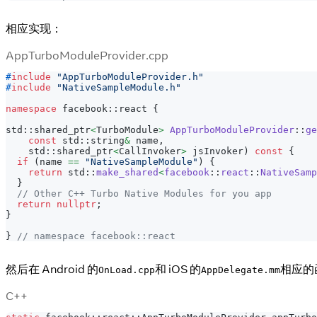
相应实现：
AppTurboModuleProvider.cpp
#
include
"AppTurboModuleProvider.h"
#
include
"NativeSampleModule.h"
namespace
 facebook
::
react 
{
std
::
shared_ptr
<
TurboModule
>
AppTurboModuleProvider
::
ge
const
 std
::
string
&
 name
,
    std
::
shared_ptr
<
CallInvoker
>
 jsInvoker
)
const
{
if
(
name 
==
"NativeSampleModule"
)
{
return
 std
::
make_shared
<
facebook
::
react
::
NativeSamp
}
// Other C++ Turbo Native Modules for you app
return
nullptr
;
}
}
// namespace facebook::react
然后在 Android 的
和 iOS 的
相应的
OnLoad.cpp
AppDelegate.mm
C++