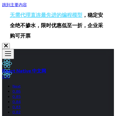
跳到主要内容
无需代理直连最先进的编程模型
，稳定安
全绝不掺水，限时优惠低至一折，企业采
购可开票
React Native 中文网
0.77
Next
0.86
0.85
0.84
0.83
0.82