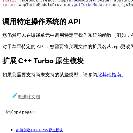
static
 facebook
::
react
::
AppTurboModuleProvider appTurbo
return
 appTurboModuleProvider
.
getTurboModule
(
name
,
 jsIn
调用特定操作系统的 API
您仍然可以在编译单元中调用特定于操作系统的函数（例如，
对于苹果特定的 API，您需要将实现文件的扩展名从
更改
.cpp
扩展 C++ Turbo 原生模块
如果您需要支持尚未支持的某些类型，请参阅
此其他指南
。
改进此文档
Copy page
如何创建 C++ Turbo 原生模块