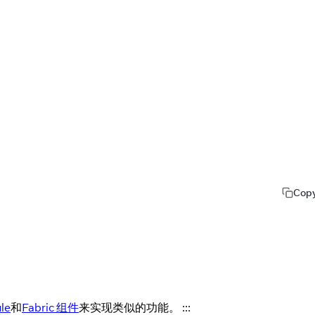
Cop
le
和
Fabric 组件
来实现类似的功能。 :::