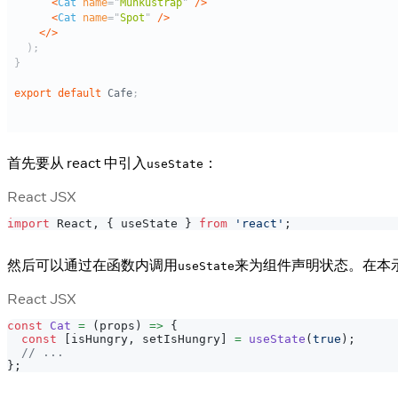
首先要从 react 中引入
：
useState
React JSX
import
React
,
{
 useState 
}
from
'react'
;
然后可以通过在函数内调用
来为组件声明状态。在本
useState
React JSX
const
Cat
=
(
props
)
=>
{
const
[
isHungry
,
 setIsHungry
]
=
useState
(
true
)
;
// ...
}
;