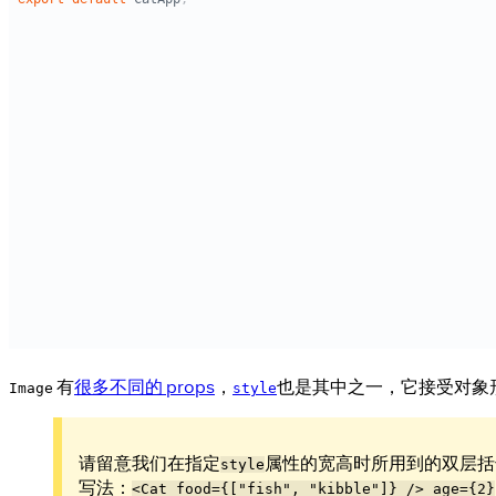
有
很多不同的 props
，
也是其中之一，它接受对象
Image
style
请留意我们在指定
属性的宽高时所用到的双层括
style
写法：
<Cat food={["fish", "kibble"]} /> age={2}