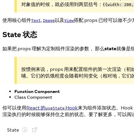
对象值的时候，就必须用到两层括号：
{{width: 200,
使用核心组件
,
以及
搭配 props 已经可以做
Text
Image
View
State 状态
如果把 props 理解为定制组件渲染的参数， 那么
state
就像是
按惯例来说，props 用来配置组件的第一次渲染（
哺。它们的饥饿程度会随着时间变化（相对地，它们
Function Component
Class Component
你可以使用
React 的
Hook
来为组件添加状态。Hook
useState
渲染执行的时候能够保持住之前的状态。要了解更多，可以阅