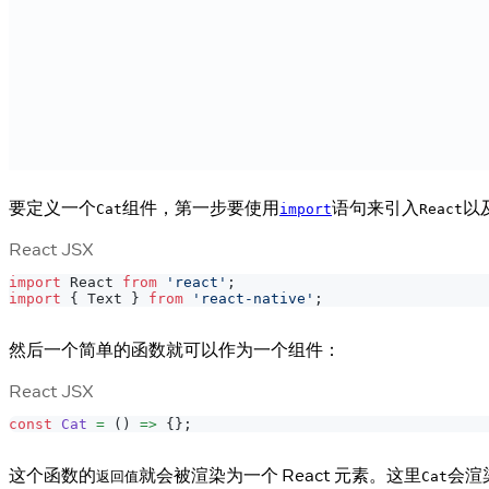
要定义一个
组件，第一步要使用
语句来引入
以
Cat
import
React
React JSX
import
React
from
'react'
;
import
{
Text
}
from
'react-native'
;
然后一个简单的函数就可以作为一个组件：
React JSX
const
Cat
=
(
)
=>
{
}
;
这个函数的
就会被渲染为一个 React 元素。这里
会渲
返回值
Cat