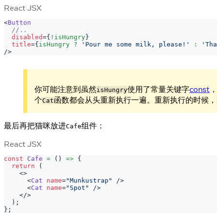
React JSX
<
Button
//..
disabled
=
{
!
isHungry
}
title
=
{
isHungry 
?
'Pour me some milk, please!'
:
'Tha
/>
你可能注意到虽然
使用了常量关键字
const
isHungry
个
函数都会从头重新执行一遍。重新执行的时候，
Cat
最后再把猫咪放进
组件：
Cafe
React JSX
const
Cafe
=
(
)
=>
{
return
(
<
>
<
Cat
name
=
"
Munkustrap
"
/>
<
Cat
name
=
"
Spot
"
/>
</
>
)
;
}
;