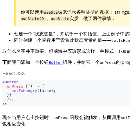
你可以使用
来记录各种类型的数据： strings, 
useState
。
实质上做了两件事情：
useState(0)
useState
创建一个“状态变量”，并赋予一个初始值。上面例子中
同时创建一个函数用于设置此状态变量的值——
setIsHun
取什么名字并不重要。但脑海中应该形成这样一种模式：
[<取值
下面我们添加一个按钮
组件，并给它一个
的 pr
Button
onPress
React JSX
<
Button
onPress
=
{
(
)
=>
{
setIsHungry
(
false
)
;
}
}
//..
/>
现在当用户点击按钮时，
函数会被触发，从而调用
onPress
setI
也相应变化：