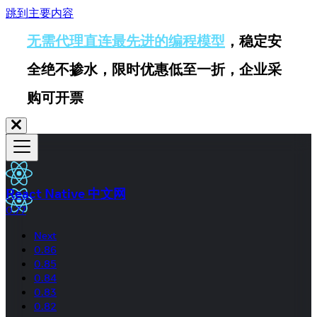
跳到主要内容
无需代理直连最先进的编程模型
，稳定安
全绝不掺水，限时优惠低至一折，企业采
购可开票
React Native 中文网
0.77
Next
0.86
0.85
0.84
0.83
0.82