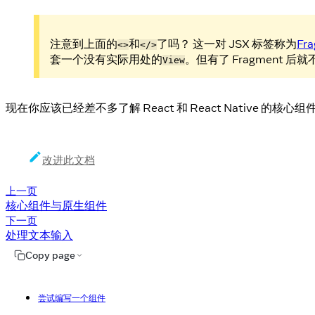
注意到上面的
和
了吗？ 这一对 JSX 标签称为
Fr
<>
</>
套一个没有实际用处的
。但有了 Fragment
View
现在你应该已经差不多了解 React 和 React Nativ
改进此文档
上一页
核心组件与原生组件
下一页
处理文本输入
Copy page
尝试编写一个组件