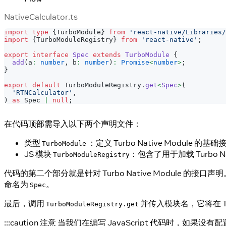
NativeCalculator.ts
import
type
{
TurboModule
}
from
'react-native/Libraries/
import
{
TurboModuleRegistry
}
from
'react-native'
;
export
interface
Spec
extends
TurboModule
{
add
(
a
:
number
,
 b
:
number
)
:
Promise
<
number
>
;
}
export
default
 TurboModuleRegistry
.
get
<
Spec
>
(
'RTNCalculator'
,
)
as
 Spec 
|
null
;
在代码顶部需导入以下两个声明文件：
类型
：定义 Turbo Native Module 的基础
TurboModule
JS 模块
：包含了用于加载 Turbo Nat
TurboModuleRegistry
代码的第二个部分就是针对 Turbo Native Module 的接
命名为
。
Spec
最后，调用
并传入模块名，它将在 Tur
TurboModuleRegistry.get
:::caution 注意 当我们在编写 JavaScript 