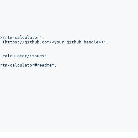
>/rtn-calculator"
,
 (https://github.com/<your_github_handle>)"
,
-calculator/issues"
rtn-calculator#readme"
,