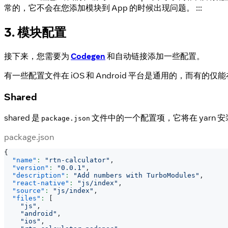
常的，它不会在您添加模块到 App 的时候出现问题。 :::
3. 模块配置
接下来，您需要为
Codegen
和自动链接添加一些配置。
有一些配置文件在 iOS 和 Android 平台是通用的，而有的
Shared
shared 是
文件中的一个配置项，它将在 yarn
package.json
package.json
{
"name"
:
"rtn-calculator"
,
"version"
:
"0.0.1"
,
"description"
:
"Add numbers with TurboModules"
,
"react-native"
:
"js/index"
,
"source"
:
"js/index"
,
"files"
:
[
"js"
,
"android"
,
"ios"
,