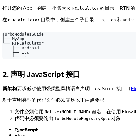
打开您的 App，创建一个名为
的目录。
RTN
的
RTNCalculator
在
目录中，创建三个子目录：
、
和
RTNCalculator
js
ios
andro
TurboModulesGuide
├── MyApp
└── RTNCalculator
    ├── android
    ├── ios
    └── js
2. 声明 JavaScript 接口
新架构
要求必须使用强类型风格语言声明 JavaScript 接口（
F
对于声明类型的代码文件必须满足以下两点要求：
文件必须使用
命名，在使用 Flow
Native<MODULE_NAME>
代码中必须要输出
对象
TurboModuleRegistrySpec
TypeScript
Flow