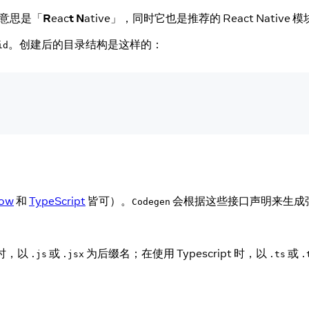
意思是「
R
eac
t
N
ative」，同时它也是推荐的 React Native
。创建后的目录结构是这样的：
id
low
和
TypeScript
皆可）。
会根据这些接口声明来生成强类型的
Codegen
 时，以
或
为后缀名；在使用 Typescript 时，以
或
.js
.jsx
.ts
.