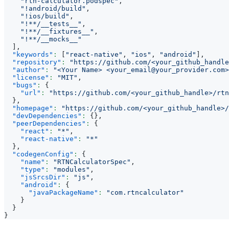
"rtn-calculator.podspec"
,
"!android/build"
,
"!ios/build"
,
"!**/__tests__"
,
"!**/__fixtures__"
,
"!**/__mocks__"
]
,
"keywords"
:
[
"react-native"
,
"ios"
,
"android"
]
,
"repository"
:
"https://github.com/<your_github_handle
"author"
:
"<Your Name> <your_email@your_provider.com>
"license"
:
"MIT"
,
"bugs"
:
{
"url"
:
"https://github.com/<your_github_handle>/rtn
}
,
"homepage"
:
"https://github.com/<your_github_handle>/
"devDependencies"
:
{
}
,
"peerDependencies"
:
{
"react"
:
"*"
,
"react-native"
:
"*"
}
,
"codegenConfig"
:
{
"name"
:
"RTNCalculatorSpec"
,
"type"
:
"modules"
,
"jsSrcsDir"
:
"js"
,
"android"
:
{
"javaPackageName"
:
"com.rtncalculator"
}
}
}