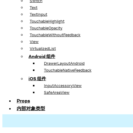
Switch
Text
TextInput
TouchableHighlight
TouchableOpacity
TouchableWithoutFeedback
View
VirtualizedList
Android 组件
DrawerLayoutAndroid
TouchableNativeFeedback
iOS 组件
InputAccessoryView
SafeAreaView
Props
内部对象类型