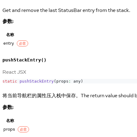
Get and remove the last StatusBar entry from the stack.
参数:
名称
entry
必需
pushStackEntry()
React JSX
static
pushStackEntry
(
props
:
 any
)
将当前导航栏的属性压入栈中保存。The return value should be 
参数:
名称
props
必需