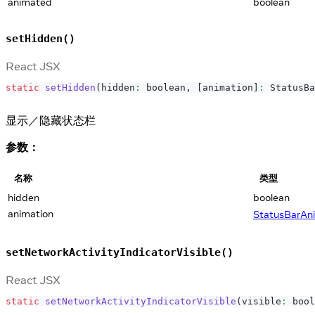
animated
boolean
setHidden()
React JSX
static
setHidden
(
hidden
:
 boolean
,
[
animation
]
:
StatusBa
显示／隐藏状态栏
参数：
名称
类型
hidden
boolean
animation
StatusBarAn
setNetworkActivityIndicatorVisible()
React JSX
static
setNetworkActivityIndicatorVisible
(
visible
:
 bool