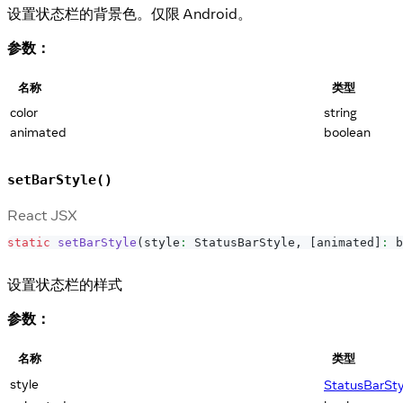
设置状态栏的背景色。仅限 Android。
参数：
名称
类型
color
string
animated
boolean
setBarStyle()
React JSX
static
setBarStyle
(
style
:
StatusBarStyle
,
[
animated
]
:
 b
设置状态栏的样式
参数：
名称
类型
style
StatusBarSty