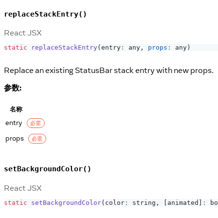
replaceStackEntry()
React JSX
static
replaceStackEntry
(
entry
:
 any
,
props
:
 any
)
Replace an existing StatusBar stack entry with new props.
参数:
名称
entry
必需
props
必需
setBackgroundColor()
React JSX
static
setBackgroundColor
(
color
:
 string
,
[
animated
]
:
 bo