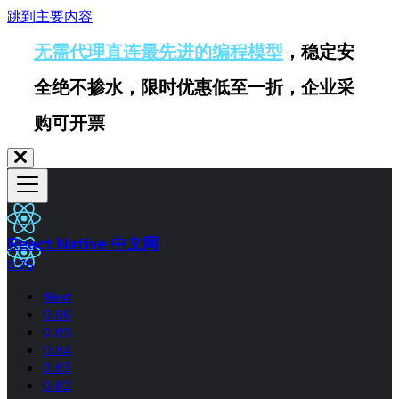
跳到主要内容
无需代理直连最先进的编程模型
，稳定安
全绝不掺水，限时优惠低至一折，企业采
购可开票
React Native 中文网
0.76
Next
0.86
0.85
0.84
0.83
0.82