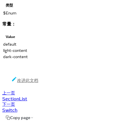
类型
$Enum
常量：
Value
default
light-content
dark-content
改进此文档
上一页
SectionList
下一页
Switch
Copy page