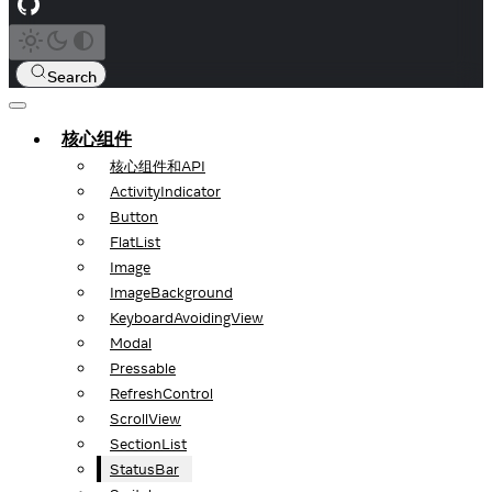
Search
核心组件
核心组件和API
ActivityIndicator
Button
FlatList
Image
ImageBackground
KeyboardAvoidingView
Modal
Pressable
RefreshControl
ScrollView
SectionList
StatusBar