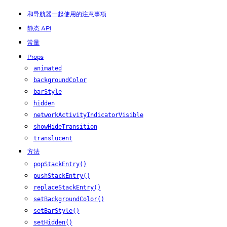
和导航器一起使用的注意事项
静态 API
常量
Props
animated
backgroundColor
barStyle
hidden
networkActivityIndicatorVisible
showHideTransition
translucent
方法
popStackEntry()
pushStackEntry()
replaceStackEntry()
setBackgroundColor()
setBarStyle()
setHidden()