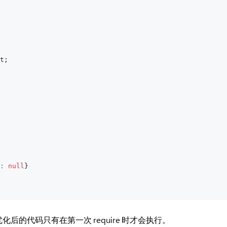
t
;
:
null
}
后的代码只有在第一次 require 时才会执行。