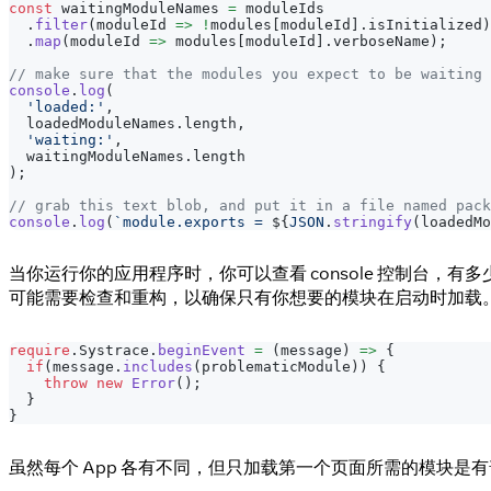
const
 waitingModuleNames 
=
 moduleIds
.
filter
(
moduleId 
=>
!
modules
[
moduleId
]
.
isInitialized
)
.
map
(
moduleId 
=>
 modules
[
moduleId
]
.
verboseName
)
;
// make sure that the modules you expect to be waiting
console
.
log
(
'loaded:'
,
  loadedModuleNames
.
length
,
'waiting:'
,
  waitingModuleNames
.
length
)
;
// grab this text blob, and put it in a file named pack
console
.
log
(
`
module.exports = 
${
JSON
.
stringify
(
loadedMo
当你运行你的应用程序时，你可以查看 console 控制台，有多
可能需要检查和重构，以确保只有你想要的模块在启动时加载。请注
require
.
Systrace
.
beginEvent
=
(
message
)
=>
{
if
(
message
.
includes
(
problematicModule
)
)
{
throw
new
Error
(
)
;
}
}
虽然每个 App 各有不同，但只加载第一个页面所需的模块是有普适意义的。