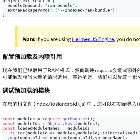
project
.
ext
.
react
=
[
  bundleCommand
:
"ram-bundle"
,
  extraPackagerArgs
:
[
"--indexed-ram-bundle"
]
]
Note
: If you are using
Hermes JS Engine
, you do n
配置预加载及内联引用
现在我们已经启用了RAM格式，然而调用
会造成额外
require
可能触发相当大量的请求调用。幸运的是，我们可以配置一部
调试预加载的模块
在您的根文件 (index.(ios|android).js) 中，您可以在初始导入(
const
 modules 
=
require
.
getModules
(
)
;
const
 moduleIds 
=
Object
.
keys
(
modules
)
;
const
 loadedModuleNames 
=
 moduleIds
.
filter
(
moduleId 
=>
 modules
[
moduleId
]
.
isInitialized
)
.
map
(
moduleId 
=>
 modules
[
moduleId
]
.
verboseName
)
;