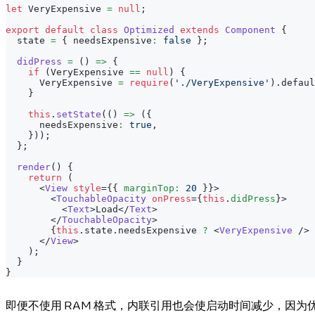
let
VeryExpensive
=
null
;
export
default
class
Optimized
extends
Component
{
  state 
=
{
 needsExpensive
:
false
}
;
didPress
=
(
)
=>
{
if
(
VeryExpensive
==
null
)
{
VeryExpensive
=
require
(
'./VeryExpensive'
)
.
defaul
}
this
.
setState
(
(
)
=>
(
{
      needsExpensive
:
true
,
}
)
)
;
}
;
render
(
)
{
return
(
<
View
style
=
{
{
 marginTop
:
20
}
}
>
<
TouchableOpacity
onPress
=
{
this
.
didPress
}
>
<
Text
>
Load
</
Text
>
</
TouchableOpacity
>
{
this
.
state
.
needsExpensive
?
<
VeryExpensive
/>
</
View
>
)
;
}
}
即便不使用 RAM 格式，内联引用也会使启动时间减少，因为优化