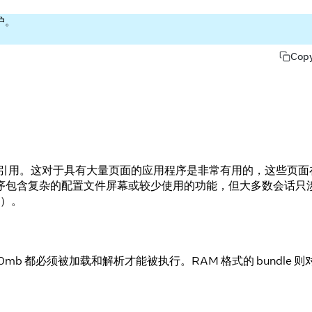
护。
Cop
ndle 和内联引用。这对于具有大量页面的应用程序是非常有用的，这些页
序包含复杂的配置文件屏幕或较少使用的功能，但大多数会话只
）。
 50mb 都必须被加载和解析才能被执行。RAM 格式的 bundle 