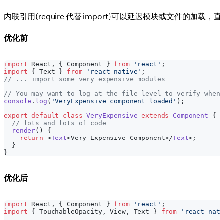
内联引用(require 代替 import)可以延迟模块或文件
优化前
import
React
,
{
Component
}
from
'react'
;
import
{
Text
}
from
'react-native'
;
// ... import some very expensive modules
// You may want to log at the file level to verify when
console
.
log
(
'VeryExpensive component loaded'
)
;
export
default
class
VeryExpensive
extends
Component
{
// lots and lots of code
render
(
)
{
return
<
Text
>
Very Expensive Component
</
Text
>
;
}
}
优化后
import
React
,
{
Component
}
from
'react'
;
import
{
TouchableOpacity
,
View
,
Text
}
from
'react-nat