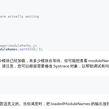
 are actually waiting
ager/modulePaths.js
duleNames
.
sort
(
)
)
}
;
`
)
;
少模块已经加载，有多少模块在等待。你可能想查看 moduleNa
意，您可以根据需要修改 Systrace 对象，以帮助调试有
当你满意时，把 loadedModuleNames 的输出放到 packa