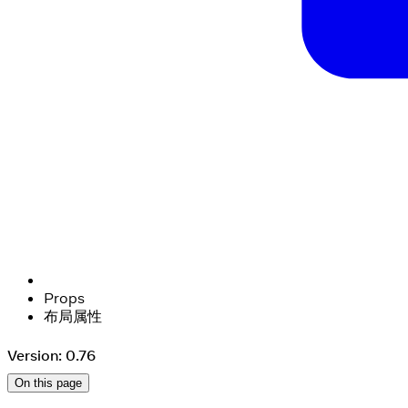
Props
布局属性
Version: 0.76
On this page