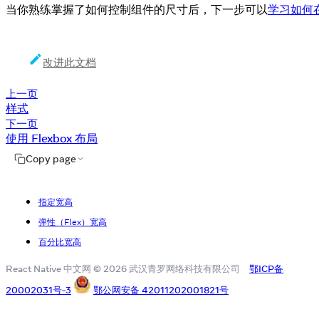
当你熟练掌握了如何控制组件的尺寸后，下一步可以
学习如何
改进此文档
上一页
样式
下一页
使用 Flexbox 布局
Copy page
指定宽高
弹性（Flex）宽高
百分比宽高
React Native 中文网 © 2026 武汉青罗网络科技有限公司
鄂ICP备
20002031号-3
鄂公网安备 42011202001821号