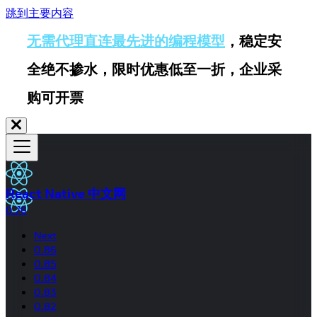
跳到主要内容
无需代理直连最先进的编程模型
，稳定安
全绝不掺水，限时优惠低至一折，企业采
购可开票
React Native 中文网
0.76
Next
0.86
0.85
0.84
0.83
0.82