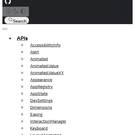
Search
APIs
AccessibilityInfo
Alert
Animated
Animated.Value
Animated.ValueXY
Appearance
AppRegistry
AppState
DevSettings
Dimensions
Easing
InteractionManager
Keyboard