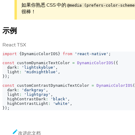
如果你熟悉 CSS 中的
@media (prefers-color-scheme
很棒！
示例
React TSX
import
{
DynamicColorIOS
}
from
'react-native'
;
const
 customDynamicTextColor 
=
DynamicColorIOS
(
{
  dark
:
'lightskyblue'
,
  light
:
'midnightblue'
,
}
)
;
const
 customContrastDynamicTextColor 
=
DynamicColorIOS
(
  dark
:
'darkgray'
,
  light
:
'lightgray'
,
  highContrastDark
:
'black'
,
  highContrastLight
:
'white'
,
}
)
;
改进此文档