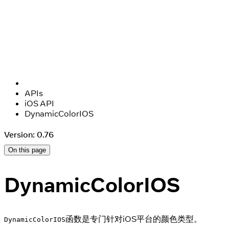
APIs
iOS API
DynamicColorIOS
Version: 0.76
On this page
DynamicColorIOS
函数是专门针对iOS平台的颜色类型。
DynamicColorIOS