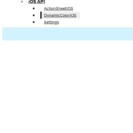
iOS API
ActionSheetIOS
DynamicColorIOS
Settings