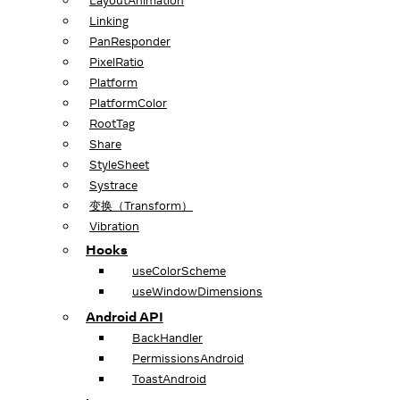
LayoutAnimation
Linking
PanResponder
PixelRatio
Platform
PlatformColor
RootTag
Share
StyleSheet
Systrace
变换（Transform）
Vibration
Hooks
useColorScheme
useWindowDimensions
Android API
BackHandler
PermissionsAndroid
ToastAndroid