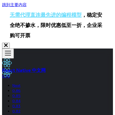
跳到主要内容
无需代理直连最先进的编程模型
，稳定安
全绝不掺水，限时优惠低至一折，企业采
购可开票
React Native 中文网
0.76
Next
0.86
0.85
0.84
0.83
0.82