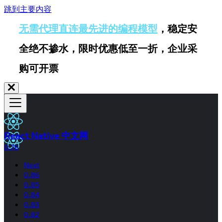
跳到主要内容
无需代理直连最先进的编程模型
，稳定安
全绝不掺水，限时优惠低至一折，企业采
购可开票
React Native 中文网
0.76
Next
0.86
0.85
0.84
0.83
0.82