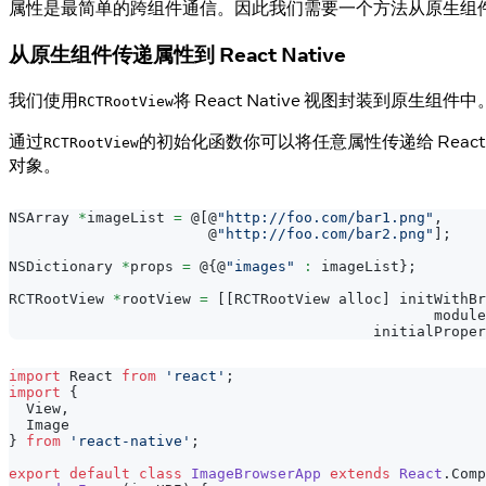
属性是最简单的跨组件通信。因此我们需要一个方法从原生组件传递属性到 R
从原生组件传递属性到 React Native
我们使用
将 React Native 视图封装到原生组件中
RCTRootView
通过
的初始化函数你可以将任意属性传递给 React N
RCTRootView
对象。
NSArray
*
imageList 
=
 @
[
@
"http://foo.com/bar1.png"
,
                       @
"http://foo.com/bar2.png"
]
;
NSDictionary
*
props 
=
 @
{
@
"images"
:
 imageList
}
;
RCTRootView
*
rootView 
=
[
[
RCTRootView
 alloc
]
 initWithBr
                                                 module
                                          initialProper
import
React
from
'react'
;
import
{
View
,
Image
}
from
'react-native'
;
export
default
class
ImageBrowserApp
extends
React
.
Comp