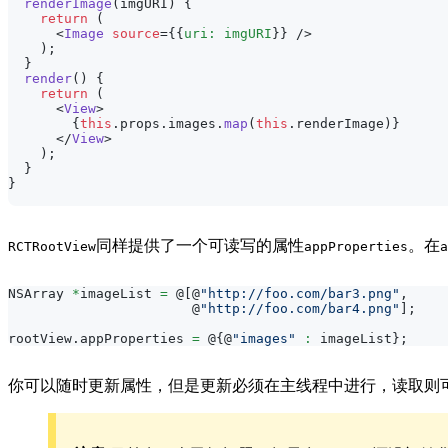
renderImage
(
imgURI
)
{
return
(
<
Image
source
=
{
{
uri
:
 imgURI
}
}
/>
)
;
}
render
(
)
{
return
(
<
View
>
{
this
.
props
.
images
.
map
(
this
.
renderImage
)
}
</
View
>
)
;
}
}
同样提供了一个可读写的属性
。在
RCTRootView
appProperties
a
NSArray
*
imageList 
=
 @
[
@
"http://foo.com/bar3.png"
,
                       @
"http://foo.com/bar4.png"
]
;
rootView
.
appProperties
=
 @
{
@
"images"
:
 imageList
}
;
你可以随时更新属性，但是更新必须在主线程中进行，读取则