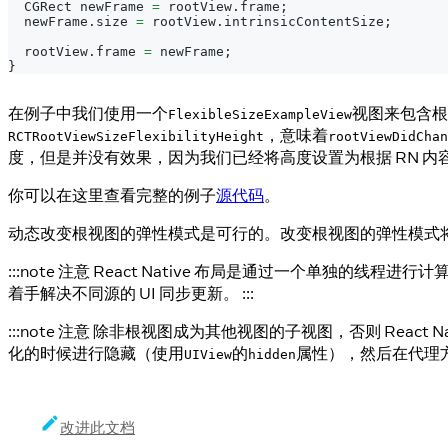
CGRect
 newFrame 
=
 rootView
.
frame
;
  newFrame
.
size
=
 rootView
.
intrinsicContentSize
;
  rootView
.
frame
=
 newFrame
;
}
在例子中我们使用一个
视图来包含根
FlexibleSizeExampleView
，意味着
RCTRootViewSizeFlexibilityHeight
rootViewDidChan
度，但是并没有效果，因为我们已经将高度设置为根据 RN 内
你可以在这里查看完整的例子
源代码
。
动态改变根视图的弹性模式是可行的。改变根视图的弹性模式
:::note 注意 React Native 布局是通过一个单独的
着手解决不同源的 UI 同步更新。 :::
:::note 注意 除非根视图成为其他视图的子视图，否则 Reac
化的时候进行隐藏（使用
的
属性），然后在代理方
UIView
hidden
改进此文档