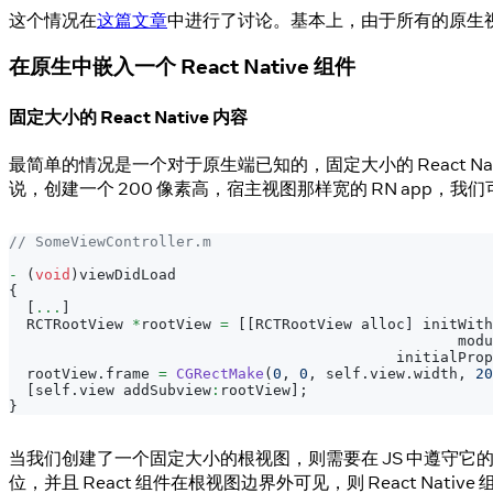
这个情况在
这篇文章
中进行了讨论。基本上，由于所有的原生
在原生中嵌入一个 React Native 组件
固定大小的 React Native 内容
最简单的情况是一个对于原生端已知的，固定大小的 React Nat
说，创建一个 200 像素高，宿主视图那样宽的 RN app，我
// SomeViewController.m
-
(
void
)
viewDidLoad
{
[
...
]
RCTRootView
*
rootView 
=
[
[
RCTRootView
 alloc
]
 initWith
                                                   modu
                                            initialProp
  rootView
.
frame
=
CGRectMake
(
0
,
0
,
 self
.
view
.
width
,
20
[
self
.
view
 addSubview
:
rootView
]
;
}
当我们创建了一个固定大小的根视图，则需要在 JS 中遵守它的边界
位，并且 React 组件在根视图边界外可见，则 React 