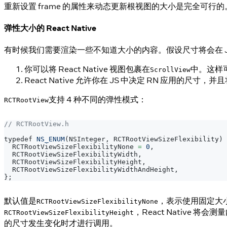
重新设置 frame 的属性来动态更新根视图的大小是完全可行的。R
弹性大小的 React Native
有时候我们需要渲染一些不知道大小的内容。假设尺寸将会在 J
你可以将 React Native 视图包裹在
中。这样
ScrollView
React Native 允许你在 JS 中决定 RN 应用的尺寸
支持 4 种不同的弹性模式：
RCTRootView
// RCTRootView.h
typedef 
NS_ENUM
(
NSInteger
,
RCTRootViewSizeFlexibility
)
RCTRootViewSizeFlexibilityNone
=
0
,
RCTRootViewSizeFlexibilityWidth
,
RCTRootViewSizeFlexibilityHeight
,
RCTRootViewSizeFlexibilityWidthAndHeight
,
}
;
默认值是
，表示使用固定大
RCTRootViewSizeFlexibilityNone
，React Native 将
RCTRootViewSizeFlexibilityHeight
的尺寸发生变化时才进行调用。