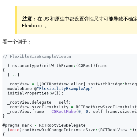
注意：
在 JS 和原生中都设置弹性尺寸可能导致不确
Flexbox）。
看一个例子：
// FlexibleSizeExampleView.m
-
(
instancetype
)
initWithFrame
:
(
CGRect
)
frame
{
[
...
]
  _rootView 
=
[
[
RCTRootView
 alloc
]
 initWithBridge
:
bridg
  moduleName
:
@
"FlexibilityExampleApp"
  initialProperties
:
@
{
}
]
;
  _rootView
.
delegate
=
 self
;
  _rootView
.
sizeFlexibility
=
RCTRootViewSizeFlexibilit
  _rootView
.
frame
=
CGRectMake
(
0
,
0
,
 self
.
frame
.
size
.
wi
}
#pragma mark 
-
RCTRootViewDelegate
-
(
void
)
rootViewDidChangeIntrinsicSize
:
(
RCTRootView
*
)
r
{