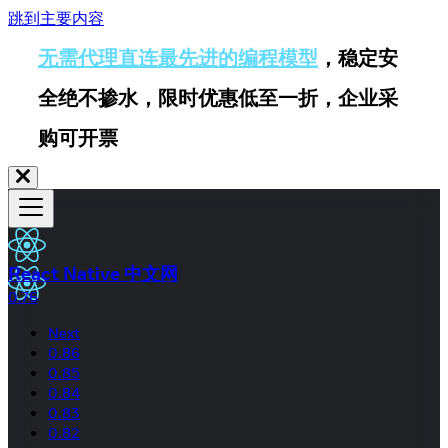
跳到主要内容
无需代理直连最先进的编程模型
，稳定安
全绝不掺水，限时优惠低至一折，企业采
购可开票
React Native 中文网
0.76
Next
0.86
0.85
0.84
0.83
0.82