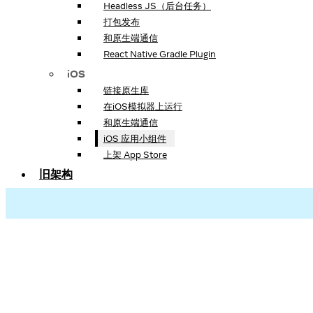
Headless JS（后台任务）
打包发布
和原生端通信
React Native Gradle Plugin
iOS
链接原生库
在iOS模拟器上运行
和原生端通信
iOS 应用小组件
上架 App Store
旧架构