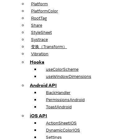
Platform
PlatformColor
RootTag
Share
StyleSheet
Systrace
变换（Transform）
Vibration
Hooks
useColorScheme
useWindowDimensions
Android API
BackHandler
PermissionsAndroid
ToastAndroid
iOS API
ActionSheetIOS
DynamicColorIOS
Settings