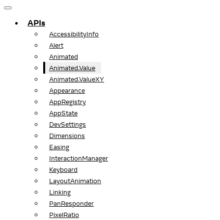
APIs
AccessibilityInfo
Alert
Animated
Animated.Value
Animated.ValueXY
Appearance
AppRegistry
AppState
DevSettings
Dimensions
Easing
InteractionManager
Keyboard
LayoutAnimation
Linking
PanResponder
PixelRatio