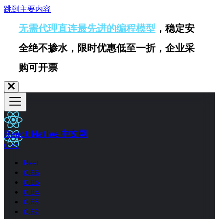
跳到主要内容
无需代理直连最先进的编程模型
，稳定安
全绝不掺水，限时优惠低至一折，企业采
购可开票
React Native 中文网
0.75
Next
0.86
0.85
0.84
0.83
0.82