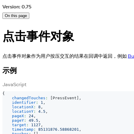
Version: 0.75
On this page
点击事件对象
点击事件对象作为用户按压交互的结果在回调中返回，例如
Bu
示例
JavaScript
{
changedTouches
:
[
PressEvent
]
,
identifier
:
1
,
locationX
:
8
,
locationY
:
4.5
,
pageX
:
24
,
pageY
:
49.5
,
target
:
1127
,
timestamp
:
85131876.58868201
,
touches
:
[
]