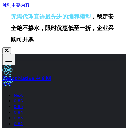
跳到主要内容
无需代理直连最先进的编程模型
，稳定安
全绝不掺水，限时优惠低至一折，企业采
购可开票
React Native 中文网
0.75
Next
0.86
0.85
0.84
0.83
0.82