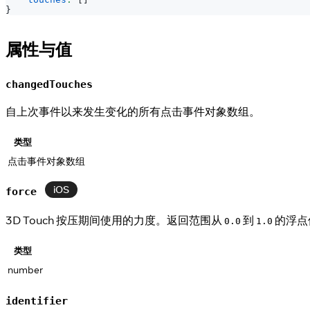
}
属性与值
changedTouches
自上次事件以来发生变化的所有点击事件对象数组。
类型
点击事件对象数组
iOS
force
3D Touch 按压期间使用的力度。返回范围从
到
的浮点
0.0
1.0
类型
number
identifier