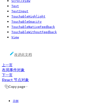
ScrollView
Text
TextInput
TouchableHighlight
TouchableOpacity
TouchableNativeFeedback
TouchableWithoutFeedback
View
改进此文档
上一页
布局事件对象
下一页
React 节点对象
Copy page
示例