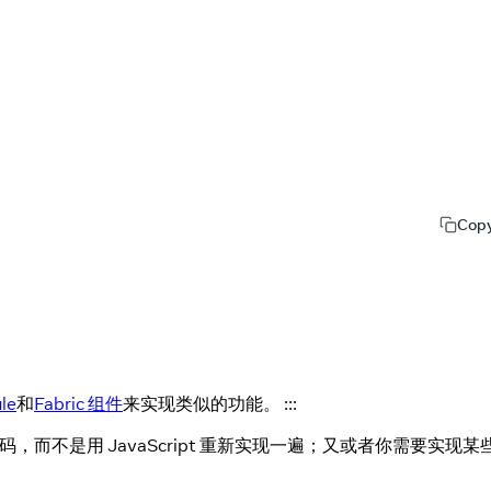
Cop
le
和
Fabric 组件
来实现类似的功能。 :::
 C++代码，而不是用 JavaScript 重新实现一遍；又或者你需要实现