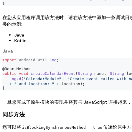
}
在您从应用程序调用该方法时，请在该方法中添加一条调试日志以确认它已被调用。以下
类的示例:
Java
Kotlin
Java
import
android
.
util
.
Log
;
@ReactMethod
public
void
createCalendarEvent
(
String
 name， 
String
 lo
Log
.
d
(
"CalendarModule"
， 
"Create event called with n
+
" and location: "
+
 location
)
;
}
一旦您完成了原生模块的实现并将其与 JavaScript 连接起
同步方法
您可以将
传递给原生方
isBlockingSynchronousMethod = true