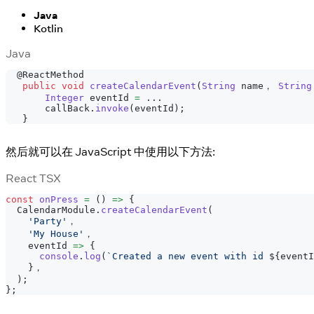
Java
Kotlin
Java
@ReactMethod
public
void
createCalendarEvent
(
String
 name， 
String
Integer
 eventId 
=
.
.
.
       callBack
.
invoke
(
eventId
)
;
}
然后就可以在 JavaScript 中使用以下方法:
React TSX
const
onPress
=
(
)
=>
{
CalendarModule
.
createCalendarEvent
(
'Party'
，
'My House'
，
    eventId 
=>
{
console
.
log
(
`
Created a new event with id 
${
eventI
}
，
)
;
}
;