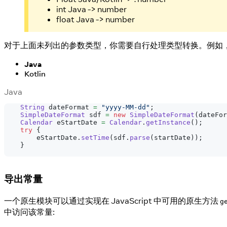
int Java -> number
float Java -> number
对于上面未列出的参数类型，你需要自行处理类型转换。例如，在 A
Java
Kotlin
Java
String
 dateFormat 
=
"yyyy-MM-dd"
;
SimpleDateFormat
 sdf 
=
new
SimpleDateFormat
(
dateFor
Calendar
 eStartDate 
=
Calendar
.
getInstance
(
)
;
try
{
        eStartDate
.
setTime
(
sdf
.
parse
(
startDate
)
)
;
}
导出常量
一个原生模块可以通过实现在 JavaScript 中可用的原生方法
g
中访问该常量: