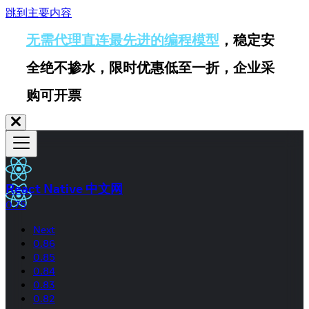
跳到主要内容
无需代理直连最先进的编程模型
，稳定安
全绝不掺水，限时优惠低至一折，企业采
购可开票
React Native 中文网
0.75
Next
0.86
0.85
0.84
0.83
0.82