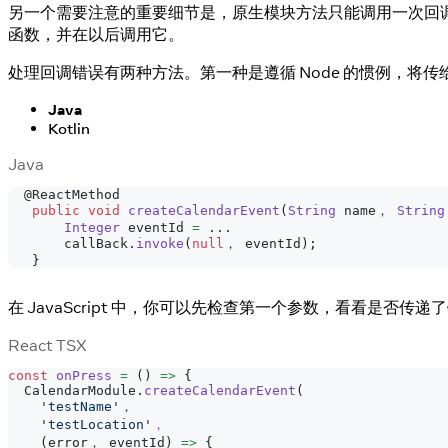
另一个需要注意的重要细节是，原生模块方法只能调用一次回
函数，并在以后调用它。
处理回调错误有两种方法。第一种是遵循 Node 的惯例，将
Java
Kotlin
Java
@ReactMethod
public
void
createCalendarEvent
(
String
 name， 
String
Integer
 eventId 
=
.
.
.
       callBack
.
invoke
(
null
， eventId
)
;
}
在 JavaScript 中，你可以先检查第一个参数，看看是否传递了
React TSX
const
onPress
=
(
)
=>
{
CalendarModule
.
createCalendarEvent
(
'testName'
，
'testLocation'
，
(
error， eventId
)
=>
{