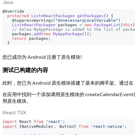
Java
@Override
protected
List
<
ReactPackage
>
getPackages
(
)
{
@SuppressWarnings
(
"UnnecessaryLocalVariable"
)
List
<
ReactPackage
>
 packages 
=
new
PackageList
(
this
)
// below MyAppPackage is added to the list of packa
    packages
.
add
(
new
MyAppPackage
(
)
)
;
return
 packages
;
}
您已成功为 Android 注册了原生模块!
测试已构建的内容
此时，您已为 Android 原生模块搭建了基本的脚手架。通过在 
在应用中找到一个添加调用原生模块的 createCalendarEvent
用原生模块。
React TSX
import
React
from
'react'
;
import
{
NativeModules，
Button
}
from
'react-native'
;