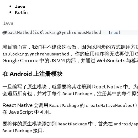
Java
Kotlin
Java
@ReactMethod
(
isBlockingSynchronousMethod 
=
true
)
就目前而言，我们并不建议这么做，因为以同步的方式调用方法
， 你的应用程序将无法再使用 Goo
isBlockingSynchronousMethod
Google Chrome 中的 JS VM 内部，并通过 WebSocket
在 Android 上注册模块
一旦编写了原生模块，就需要将其注册到 React Native 
会遍历所有包，并对于每个
，注册其中的每个原
ReactPackage
React Native 会调用
的
ReactPackage
createNativeModules()
在 JavaScript 中可用。
要将你的原生模块添加到
中，首先在
ReactPackage
android/a
接口:
ReactPackage