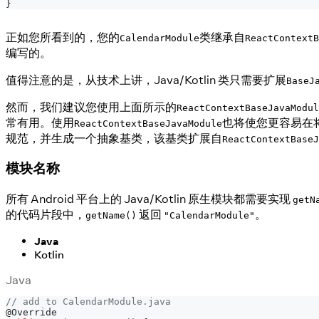
}
正如您所看到的，您的
类继承自
CalendarModule
ReactContextB
编写的。
值得注意的是，从技术上讲，Java/Kotlin 类只需要扩展
BaseJ
然而，我们建议您使用上面所示的
ReactContextBaseJavaModul
常有用。使用
也将使您更容易在将来
ReactContextBaseJavaModule
规范，并生成一个抽象基类，该基类扩展自
ReactContextBaseJ
模块名称
所有 Android 平台上的 Java/Kotlin 原生模块都需要实现
getN
的代码片段中，
返回
。
getName()
"CalendarModule"
Java
Kotlin
Java
// add to CalendarModule.java
@Override