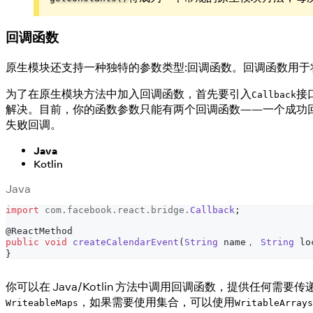
回调函数
原生模块还支持一种独特的参数类型:回调函数。回调函数用于将数据从 Ja
为了在原生模块方法中加入回调函数，首先要引入
接
Callback
解决。目前，你的函数参数只能有两个回调函数——一个成功
失败回调。
Java
Kotlin
Java
import
com
.
facebook
.
react
.
bridge
.
Callback
;
@ReactMethod
public
void
createCalendarEvent
(
String
 name， 
String
 lo
}
你可以在 Java/Kotlin 方法中调用回调函数，提供任何需要传
，如果需要使用集合，可以使用
WriteableMaps
WritableArrays