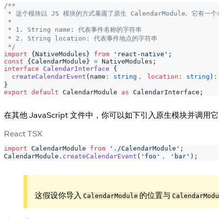
/**
 * 这个模块以 JS 模块的方式暴露了原生 CalendarModule。它有一个名
 *
 * 1. String name: 代表事件名称的字符串
 * 2. String location: 代表事件地点的字符串
 */
import
{
NativeModules
}
from
'react-native'
;
const
{
CalendarModule
}
=
NativeModules
;
interface
CalendarInterface
{
createCalendarEvent
(
name
:
string
， 
location
:
string
)
:
}
export
default
CalendarModule
as
CalendarInterface
;
在其他 JavaScript 文件中，你可以如下引入原生模块并调用它
React TSX
import
CalendarModule
from
'./CalendarModule'
;
CalendarModule
.
createCalendarEvent
(
'foo'
， 
'bar'
)
;
这假设你导入
的位置与
CalendarModule
CalendarModu