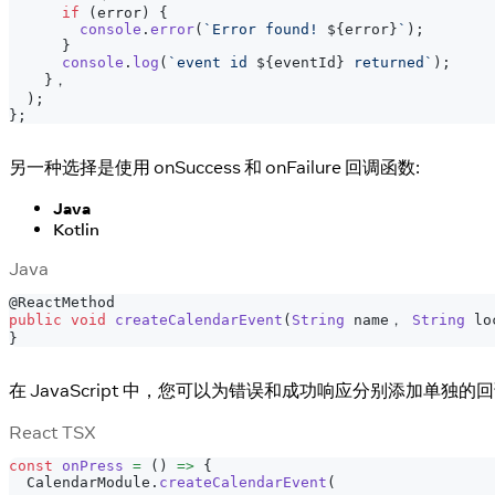
if
(
error
)
{
console
.
error
(
`
Error found! 
${
error
}
`
)
;
}
console
.
log
(
`
event id 
${
eventId
}
 returned
`
)
;
}
，
)
;
}
;
另一种选择是使用 onSuccess 和 onFailure 回调函数:
Java
Kotlin
Java
@ReactMethod
public
void
createCalendarEvent
(
String
 name， 
String
 lo
}
在 JavaScript 中，您可以为错误和成功响应分别添加单独的回
React TSX
const
onPress
=
(
)
=>
{
CalendarModule
.
createCalendarEvent
(