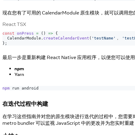
现在您有了可用的 CalendarModule 原生模块，就可以调用
React TSX
const
onPress
=
(
)
=>
{
CalendarModule
.
createCalendarEvent
(
'testName'
， 
'test
}
;
最后一步是重新构建 React Native 应用程序，以便您可以使
npm
Yarn
npm
 run android
在迭代过程中构建
在学习这些指南并对您的原生模块进行迭代的过程中，您需要对应用程
metro bundler 可以监视 JavaScript 中的