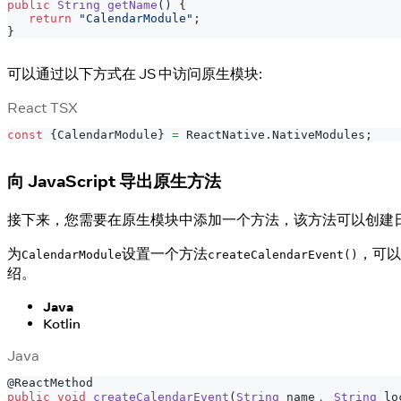
public
String
getName
(
)
{
return
"CalendarModule"
;
}
可以通过以下方式在 JS 中访问原生模块:
React TSX
const
{
CalendarModule
}
=
ReactNative
.
NativeModules
;
向 JavaScript 导出原生方法
接下来，您需要在原生模块中添加一个方法，该方法可以创建日历事件，
为
设置一个方法
，可以
CalendarModule
createCalendarEvent()
绍。
Java
Kotlin
Java
@ReactMethod
public
void
createCalendarEvent
(
String
 name， 
String
 lo