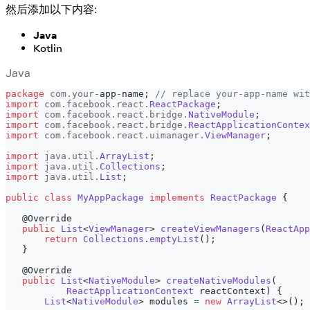
然后添加以下内容:
Java
Kotlin
Java
package
com
.
your
-
app
-
name
;
// replace your-app-name wit
import
com
.
facebook
.
react
.
ReactPackage
;
import
com
.
facebook
.
react
.
bridge
.
NativeModule
;
import
com
.
facebook
.
react
.
bridge
.
ReactApplicationContex
import
com
.
facebook
.
react
.
uimanager
.
ViewManager
;
import
java
.
util
.
ArrayList
;
import
java
.
util
.
Collections
;
import
java
.
util
.
List
;
public
class
MyAppPackage
implements
ReactPackage
{
@Override
public
List
<
ViewManager
>
createViewManagers
(
ReactApp
return
Collections
.
emptyList
(
)
;
}
@Override
public
List
<
NativeModule
>
createNativeModules
(
ReactApplicationContext
 reactContext
)
{
List
<
NativeModule
>
 modules 
=
new
ArrayList
<
>
(
)
;