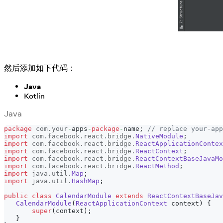
然后添加如下代码：
Java
Kotlin
Java
package
com
.
your
-
apps
-
package
-
name
;
// replace your-app
import
com
.
facebook
.
react
.
bridge
.
NativeModule
;
import
com
.
facebook
.
react
.
bridge
.
ReactApplicationContex
import
com
.
facebook
.
react
.
bridge
.
ReactContext
;
import
com
.
facebook
.
react
.
bridge
.
ReactContextBaseJavaMo
import
com
.
facebook
.
react
.
bridge
.
ReactMethod
;
import
java
.
util
.
Map
;
import
java
.
util
.
HashMap
;
public
class
CalendarModule
extends
ReactContextBaseJav
CalendarModule
(
ReactApplicationContext
 context
)
{
super
(
context
)
;
}