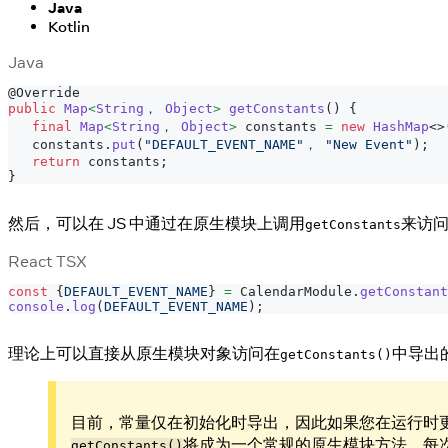
Java
Kotlin
Java
@Override
public
Map
<
String
， 
Object
>
getConstants
(
)
{
final
Map
<
String
， 
Object
>
 constants 
=
new
HashMap
<
>
   constants
.
put
(
"DEFAULT_EVENT_NAME"
， 
"New Event"
)
;
return
 constants
;
}
然后，可以在 JS 中通过在原生模块上调用
来访问
getConstants
React TSX
const
{
DEFAULT_EVENT_NAME
}
=
CalendarModule
.
getConstant
console
.
log
(
DEFAULT_EVENT_NAME
)
;
理论上可以直接从原生模块对象访问在
中导出
getConstants()
目前，常量仅在初始化时导出，因此如果您在运行时更改了 getC
将成为一个常规的原生模块方法，每
getConstants()