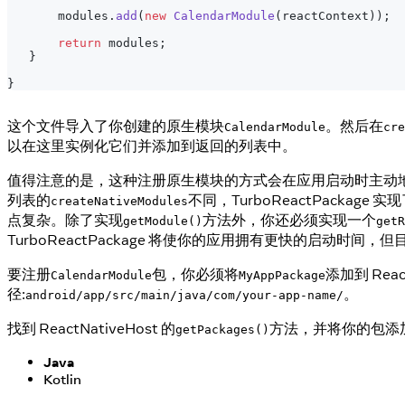
       modules
.
add
(
new
CalendarModule
(
reactContext
)
)
;
return
 modules
;
}
}
这个文件导入了你创建的原生模块
。然后在
CalendarModule
cre
以在这里实例化它们并添加到返回的列表中。
值得注意的是，这种注册原生模块的方式会在应用启动时主动
列表的
不同，TurboReactPackage 
createNativeModules
点复杂。除了实现
方法外，你还必须实现一个
getModule()
getR
TurboReactPackage 将使你的应用拥有更快的启动时间，
要注册
包，你必须将
添加到 React
CalendarModule
MyAppPackage
径:
。
android/app/src/main/java/com/your-app-name/
找到 ReactNativeHost 的
方法，并将你的包添
getPackages()
Java
Kotlin