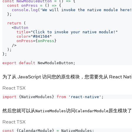
const
NewModuleButton
=
(
)
=>
{
const
onPress
=
(
)
=>
{
console
.
log
(
'We will invoke the native module here!
}
;
return
(
<
Button
title
=
"
Click to invoke your native module!
"
color
=
"
#841584
"
onPress
=
{
onPress
}
/>
)
;
}
;
export
default
NewModuleButton
;
为了从 JavaScript 访问您的原生模块，您需要先从 React Nati
React TSX
import
{
NativeModules
}
from
'react-native'
;
然后您就可以从
访问
原生模块了
NativeModules
CalendarModule
React TSX
const
{
CalendarModule
}
=
NativeModules
;