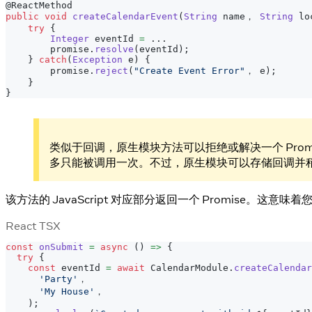
@ReactMethod
public
void
createCalendarEvent
(
String
 name， 
String
 lo
try
{
Integer
 eventId 
=
.
.
.
        promise
.
resolve
(
eventId
)
;
}
catch
(
Exception
 e
)
{
        promise
.
reject
(
"Create Event Error"
， e
)
;
}
}
类似于回调，原生模块方法可以拒绝或解决一个 Pro
多只能被调用一次。不过，原生模块可以存储回调并
该方法的 JavaScript 对应部分返回一个 Promise。这
React TSX
const
onSubmit
=
async
(
)
=>
{
try
{
const
 eventId 
=
await
CalendarModule
.
createCalendar
'Party'
，
'My House'
，
)
;