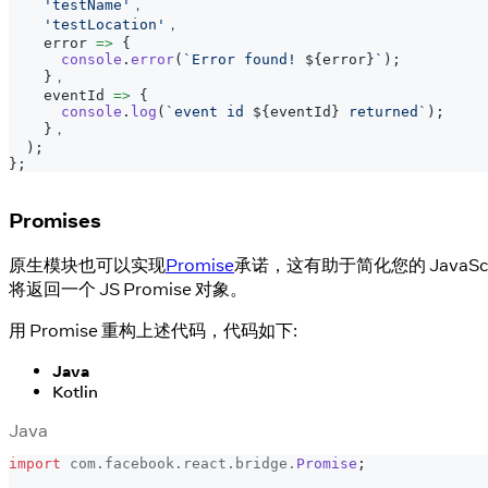
'testName'
，
'testLocation'
，
    error 
=>
{
console
.
error
(
`
Error found! 
${
error
}
`
)
;
}
，
    eventId 
=>
{
console
.
log
(
`
event id 
${
eventId
}
 returned
`
)
;
}
，
)
;
}
;
Promises
原生模块也可以实现
Promise
承诺，这有助于简化您的 JavaScr
将返回一个 JS Promise 对象。
用 Promise 重构上述代码，代码如下:
Java
Kotlin
Java
import
com
.
facebook
.
react
.
bridge
.
Promise
;