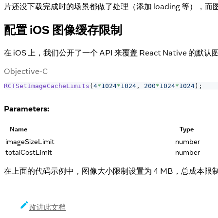
片还没下载完成时的场景都做了处理（添加 loading 等
配置 iOS 图像缓存限制​
在 iOS 上，我们公开了一个 API 来覆盖 React Native 的默认
Objective-C
RCTSetImageCacheLimits
(
4
*
1024
*
1024
,
200
*
1024
*
1024
)
;
Parameters:
Name
Type
imageSizeLimit
number
totalCostLimit
number
在上面的代码示例中，图像大小限制设置为 4 MB，总成本限制设
改进此文档