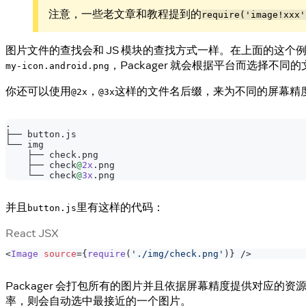
注意，一些老文章和教程提到的
require('image!xxx'
图片文件的查找会和 JS 模块的查找方式一样。在上面的这个例
，Packager 就会根据平台而选择不同
my-icon.android.png
你还可以使用
，
这样的文件名后缀，来为不同的屏幕精
@2x
@3x
.
├──
 button
.
js
└── img
    ├── check
.
png
    ├── check
@
2x
.
png
    └── check
@
3x
.
png
并且
里有这样的代码：
button.js
React JSX
<
Image
source
=
{
require
(
'./img/check.png'
)
}
/>
Packager 会打包所有的图片并且依据屏幕精度提供对应的资源。
率，则会自动选中最接近的一个图片。