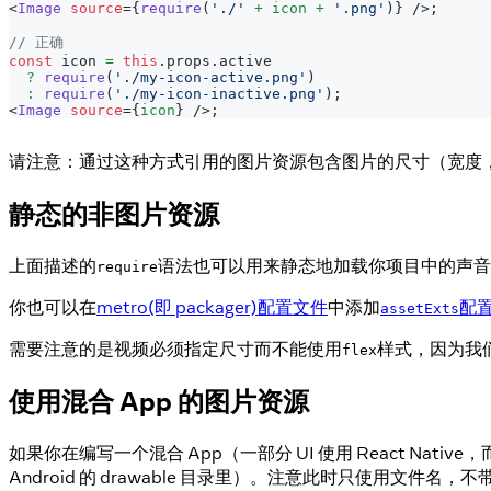
<
Image
source
=
{
require
(
'./'
+
 icon 
+
'.png'
)
}
/>
;
// 正确
const
 icon 
=
this
.
props
.
active
?
require
(
'./my-icon-active.png'
)
:
require
(
'./my-icon-inactive.png'
)
;
<
Image
source
=
{
icon
}
/>
;
请注意：通过这种方式引用的图片资源包含图片的尺寸（宽度，高度
静态的非图片资源
上面描述的
语法也可以用来静态地加载你项目中的声音
require
你也可以在
metro(即 packager)配置文件
中添加
配
assetExts
需要注意的是视频必须指定尺寸而不能使用
样式，因为我们
flex
使用混合 App 的图片资源
如果你在编写一个混合 App（一部分 UI 使用 React Nat
Android 的 drawable 目录里）。注意此时只使用文件名