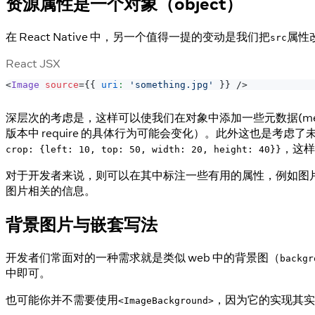
资源属性是一个对象（object）
在 React Native 中，另一个值得一提的变动是我们把
属性
src
React JSX
<
Image
source
=
{
{
uri
:
'something.jpg'
}
}
/>
深层次的考虑是，这样可以使我们在对象中添加一些元数据(met
版本中 require 的具体行为可能会变化）。此外这也是考虑
，这样
crop: {left: 10, top: 50, width: 20, height: 40}}
对于开发者来说，则可以在其中标注一些有用的属性，例如图
图片相关的信息。
背景图片与嵌套写法
开发者们常面对的一种需求就是类似 web 中的背景图（
backgr
中即可。
也可能你并不需要使用
，因为它的实现其实
<ImageBackground>