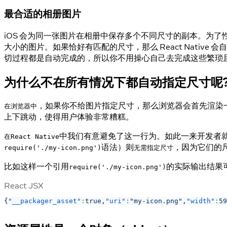
最合适的相册图片
iOS 会为同一张图片在相册中保存多个不同尺寸的副本。为了性
大小的图片。如果恰好有匹配的尺寸，那么 React Nati
切过程都是自动完成的，所以你不用操心自己去完成这些繁琐
为什么不在所有情况下都自动指定尺寸呢
，如果你不给图片指定尺寸，那么浏览器会首先渲染一
在浏览器中
上下跳动，使得用户体验非常糟糕。
中我们有意避免了这一行为。如此一来开发者
在React Native
语法）则
，因为它们的
require('./my-icon.png')
无需指定尺寸
比如这样一个引用
的实际输出结果
require('./my-icon.png')
React JSX
{
"__packager_asset"
:
true
,
"uri"
:
"my-icon.png"
,
"width"
:
59