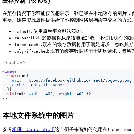
缓存控制（仅 iOS）
在某些情况下你可能仅仅想展示一张已经在本地缓存的图片，
重要。缓存资源属性提供给了你控制网络层与缓存交互的方式
: 使用原生平台默认策略。
default
: URL 的数据将从原始地址加载。不使用现有的
reload
: 现有的缓存数据将用于满足请求，忽略其
force-cache
: 现有的缓存数据将用于满足请求，忽
only-if-cached
React JSX
<
Image
source
=
{
{
uri
:
'https://facebook.github.io/react/logo-og.png'
cache
:
'only-if-cached'
}
}
style
=
{
{
width
:
400
,
height
:
400
}
}
/>
本地文件系统中的图片
参考
相册（CameraRoll)
这个例子来看如何使用在
Images.xcas