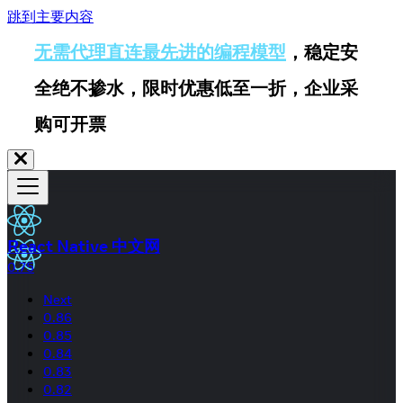
跳到主要内容
无需代理直连最先进的编程模型
，稳定安
全绝不掺水，限时优惠低至一折，企业采
购可开票
React Native 中文网
0.75
Next
0.86
0.85
0.84
0.83
0.82