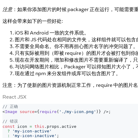
注意
：如果你添加图片的时候 packager 正在运行，可能需要重
这样会带来如下的一些好处:
iOS 和 Android 一致的文件系统。
图片和 JS 代码处在相同的文件夹，这样组件就可以包
不需要全局命名。你不用再担心图片名字的冲突问题了。
只有实际被用到（即被 require）的图片才会被打包到你的
现在在开发期间，增加和修改图片不需要重新编译了，只要
与访问网络图片相比，Packager 可以得知图片大小
现在通过 npm 来分发组件或库可以包含图片了。
注意：为了使新的图片资源机制正常工作，require 中的图片
React JSX
// 正确
<
Image
source
=
{
require
(
'./my-icon.png'
)
}
/>
;
// 错误
const
 icon 
=
this
.
props
.
active
?
'my-icon-active'
:
'my-icon-inactive'
;