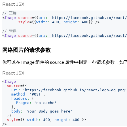
React JSX
// 正确
<
Image
source
=
{
{
uri
:
'https://facebook.github.io/react/
style
=
{
{
width
:
400
,
height
:
400
}
}
/>
// 错误
<
Image
source
=
{
{
uri
:
'https://facebook.github.io/react/
网络图片的请求参数
你可以在 Image 组件的 source 属性中指定一些请求参数，
React JSX
<
Image
source
=
{
{
uri
:
'https://facebook.github.io/react/logo-og.png'
method
:
'POST'
,
headers
:
{
Pragma
:
'no-cache'
}
,
body
:
'Your Body goes here'
}
}
style
=
{
{
width
:
400
,
height
:
400
}
}
/>