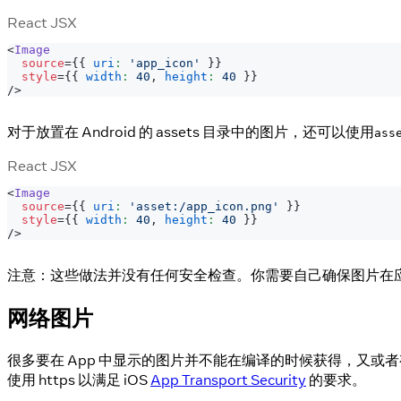
React JSX
<
Image
source
=
{
{
uri
:
'app_icon'
}
}
style
=
{
{
width
:
40
,
height
:
40
}
}
/>
对于放置在 Android 的 assets 目录中的图片，还可以使用
ass
React JSX
<
Image
source
=
{
{
uri
:
'asset:/app_icon.png'
}
}
style
=
{
{
width
:
40
,
height
:
40
}
}
/>
注意：这些做法并没有任何安全检查。你需要自己确保图片在
网络图片
很多要在 App 中显示的图片并不能在编译的时候获得，又
使用 https 以满足 iOS
App Transport Security
的要求。