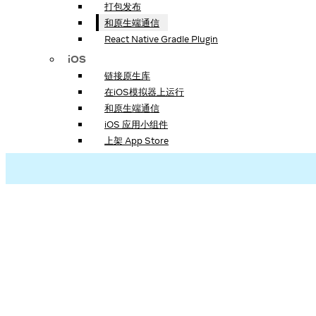
打包发布
和原生端通信
React Native Gradle Plugin
iOS
链接原生库
在iOS模拟器上运行
和原生端通信
iOS 应用小组件
上架 App Store