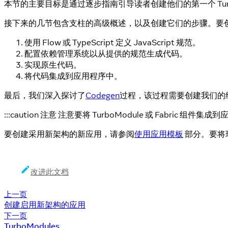
本节的主要目标是通过逐步指南引导读者创建他们的第一个 TurboMod
接下来的几节包含支柱的高级概述，以及创建它们的步骤。要
使用 Flow 或 TypeScript 定义 JavaScript 规范。
配置依赖管理系统以从提供的规范生成代码。
实现原生代码。
将代码集成到应用程序中。
最后，我们深入探讨了
Codegen
过程，该过程需要创建我们的
:::caution 注意 注意要将 TurboModule 或 Fabric 
要创建采用新架构的新应用，请参阅
使用应用模板
部分。要将
改进此文档
上一页
创建启用新架构的应用
下一页
TurboModules