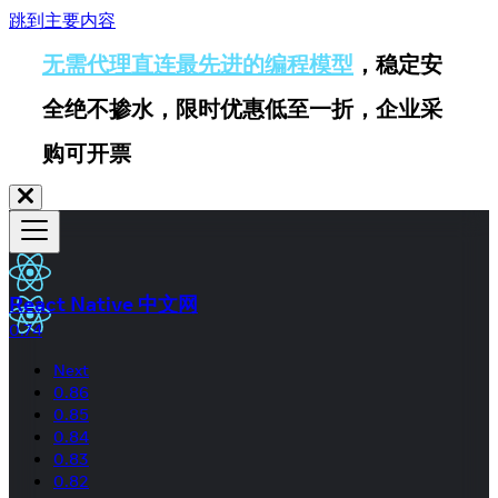
跳到主要内容
无需代理直连最先进的编程模型
，稳定安
全绝不掺水，限时优惠低至一折，企业采
购可开票
React Native 中文网
0.74
Next
0.86
0.85
0.84
0.83
0.82