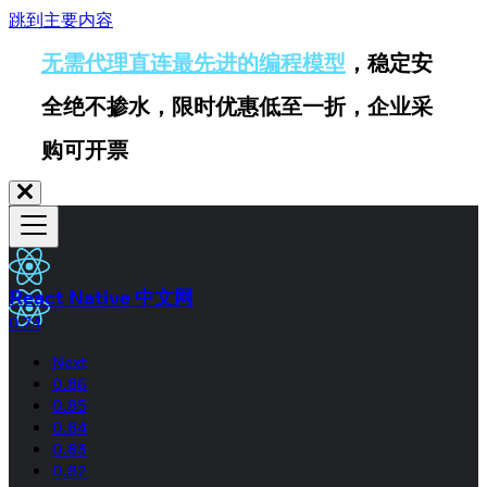
跳到主要内容
无需代理直连最先进的编程模型
，稳定安
全绝不掺水，限时优惠低至一折，企业采
购可开票
React Native 中文网
0.74
Next
0.86
0.85
0.84
0.83
0.82