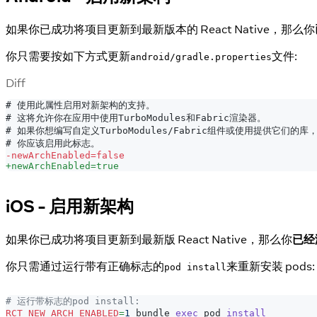
如果你已成功将项目更新到最新版本的 React Native，那么你
你只需要按如下方式更新
文件:
android/gradle.properties
Diff
# 使用此属性启用对新架构的支持。
# 这将允许你在应用中使用TurboModules和Fabric渲染器。
# 如果你想编写自定义TurboModules/Fabric组件或使用提供它们的库
# 你应该启用此标志。
-
newArchEnabled=false
+
newArchEnabled=true
iOS - 启用新架构
如果你已成功将项目更新到最新版 React Native，那么你
已经
你只需通过运行带有正确标志的
来重新安装 pods:
pod install
# 运行带标志的pod install:
RCT_NEW_ARCH_ENABLED
=
1
 bundle 
exec
 pod 
install