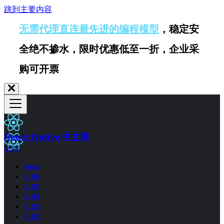
跳到主要内容
无需代理直连最先进的编程模型
，稳定安
全绝不掺水，限时优惠低至一折，企业采
购可开票
React Native 中文网
0.74
Next
0.86
0.85
0.84
0.83
0.82