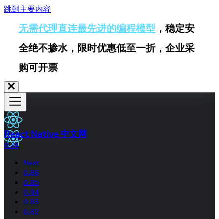
跳到主要内容
无需代理直连最先进的编程模型
，稳定安
全绝不掺水，限时优惠低至一折，企业采
购可开票
React Native 中文网
0.74
Next
0.86
0.85
0.84
0.83
0.82