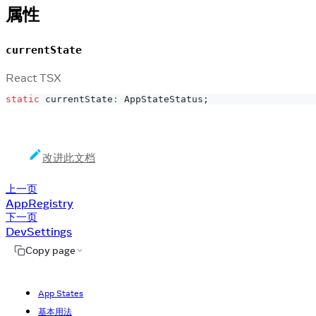
属性
currentState
React TSX
static
 currentState
:
AppStateStatus
;
改进此文档
上一页
AppRegistry
下一页
DevSettings
Copy page
App States
基本用法