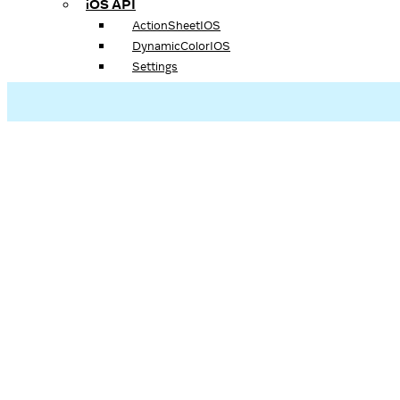
iOS API
ActionSheetIOS
DynamicColorIOS
Settings