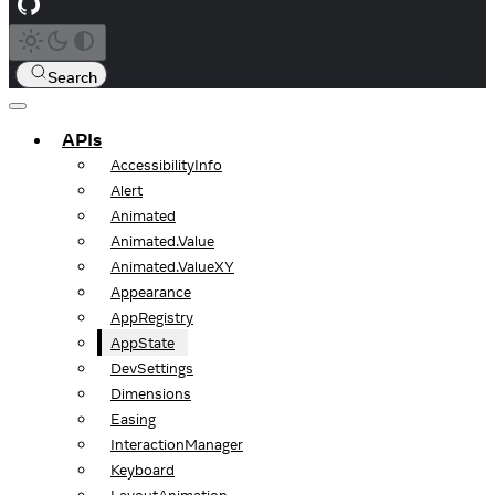
Search
APIs
AccessibilityInfo
Alert
Animated
Animated.Value
Animated.ValueXY
Appearance
AppRegistry
AppState
DevSettings
Dimensions
Easing
InteractionManager
Keyboard