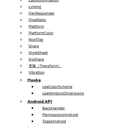
LayoutAnimation
Linking
PanResponder
PixelRatio
Platform
PlatformColor
RootTag
Share
StyleSheet
Systrace
变换（Transform）
Vibration
Hooks
useColorScheme
useWindowDimensions
Android API
BackHandler
PermissionsAndroid
ToastAndroid