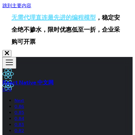
跳到主要内容
无需代理直连最先进的编程模型
，稳定安
全绝不掺水，限时优惠低至一折，企业采
购可开票
React Native 中文网
0.74
Next
0.86
0.85
0.84
0.83
0.82