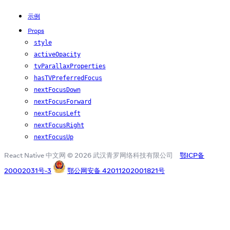
示例
Props
style
activeOpacity
tvParallaxProperties
hasTVPreferredFocus
nextFocusDown
nextFocusForward
nextFocusLeft
nextFocusRight
nextFocusUp
React Native 中文网 © 2026 武汉青罗网络科技有限公司
鄂ICP备
20002031号-3
鄂公网安备 42011202001821号