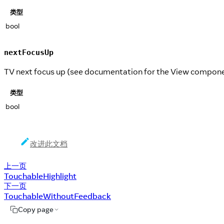
类型
bool
nextFocusUp
TV next focus up (see documentation for the View compone
类型
bool
改进此文档
上一页
TouchableHighlight
下一页
TouchableWithoutFeedback
Copy page