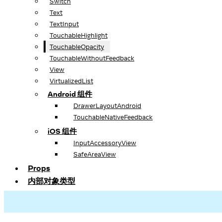
Switch
Text
TextInput
TouchableHighlight
TouchableOpacity
TouchableWithoutFeedback
View
VirtualizedList
Android 组件
DrawerLayoutAndroid
TouchableNativeFeedback
iOS 组件
InputAccessoryView
SafeAreaView
Props
内部对象类型