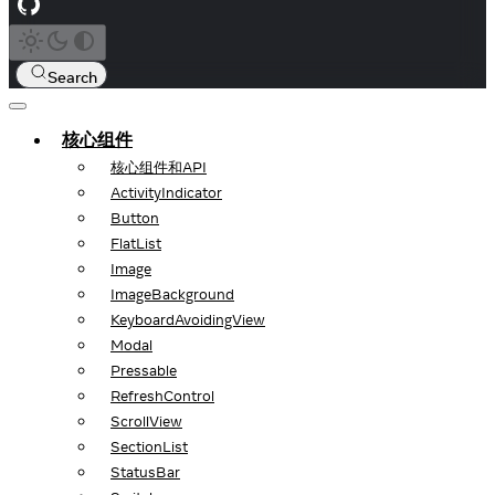
Search
核心组件
核心组件和API
ActivityIndicator
Button
FlatList
Image
ImageBackground
KeyboardAvoidingView
Modal
Pressable
RefreshControl
ScrollView
SectionList
StatusBar