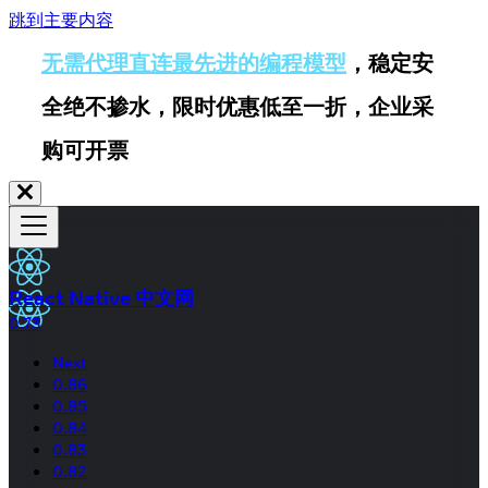
跳到主要内容
无需代理直连最先进的编程模型
，稳定安
全绝不掺水，限时优惠低至一折，企业采
购可开票
React Native 中文网
0.73
Next
0.86
0.85
0.84
0.83
0.82