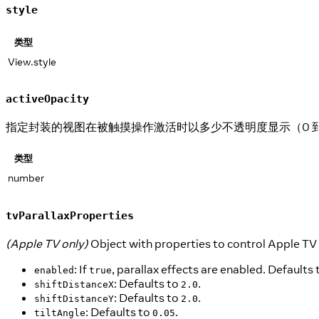
style
类型
View.style
activeOpacity
指定封装的视图在被触摸操作激活时以多少不透明度显示（0 到 1
类型
number
tvParallaxProperties
(Apple TV only)
Object with properties to control Apple TV 
: If
, parallax effects are enabled. Defaults
enabled
true
: Defaults to
.
shiftDistanceX
2.0
: Defaults to
.
shiftDistanceY
2.0
: Defaults to
.
tiltAngle
0.05