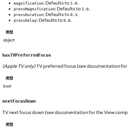
: Defaults to
.
magnification
1.0
: Defaults to
.
pressMagnification
1.0
: Defaults to
.
pressDuration
0.3
: Defaults to
.
pressDelay
0.0
类型
object
hasTVPreferredFocus
(Apple TV only)
TV preferred focus (see documentation for
类型
bool
nextFocusDown
TV next focus down (see documentation for the View comp
类型