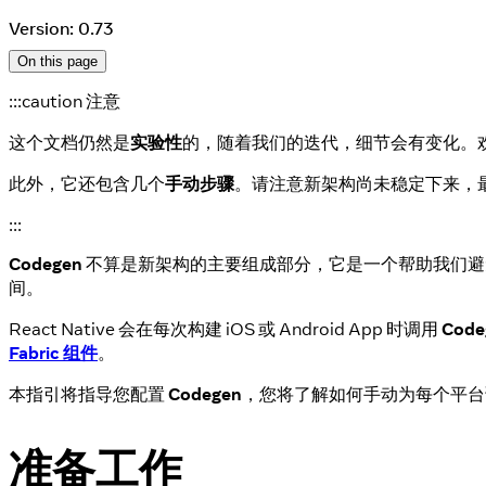
Version: 0.73
On this page
:::caution 注意
这个文档仍然是
实验性
的，随着我们的迭代，细节会有变化。
此外，它还包含几个
手动步骤
。请注意新架构尚未稳定下来，
:::
Codegen
不算是新架构的主要组成部分，它是一个帮助我们避
间。
React Native 会在每次构建 iOS 或 Android App 时调用
Code
Fabric 组件
。
本指引将指导您配置
Codegen
，您将了解如何手动为每个平
准备工作