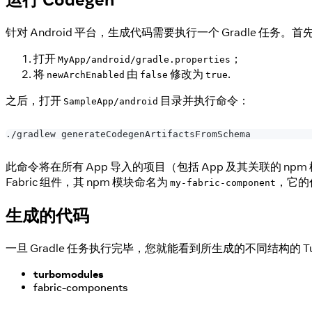
针对 Android 平台，生成代码需要执行一个 Gradle 任务。首先
打开
；
MyApp/android/gradle.properties
将
由
修改为
.
newArchEnabled
false
true
之后，打开
目录并执行命令：
SampleApp/android
./gradlew generateCodegenArtifactsFromSchema
此命令将在所有 App 导入的项目（包括 App 及其关联的 np
Fabric 组件，其 npm 模块命名为
，它的
my-fabric-component
生成的代码
一旦 Gradle 任务执行完毕，您就能看到所生成的不同结构的 Tu
turbomodules
fabric-components