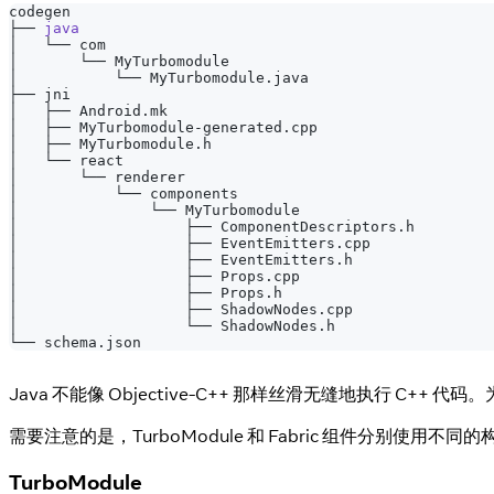
codegen
├── 
java
│   └── com
│       └── MyTurbomodule
│           └── MyTurbomodule.java
├── jni
│   ├── Android.mk
│   ├── MyTurbomodule-generated.cpp
│   ├── MyTurbomodule.h
│   └── react
│       └── renderer
│           └── components
│               └── MyTurbomodule
│                   ├── ComponentDescriptors.h
│                   ├── EventEmitters.cpp
│                   ├── EventEmitters.h
│                   ├── Props.cpp
│                   ├── Props.h
│                   ├── ShadowNodes.cpp
│                   └── ShadowNodes.h
└── schema.json
Java 不能像 Objective-C++ 那样丝滑无缝地执行 C++ 
需要注意的是，TurboModule 和 Fabric 组件分别使用不
TurboModule