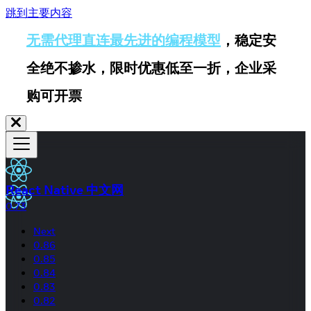
跳到主要内容
无需代理直连最先进的编程模型
，稳定安
全绝不掺水，限时优惠低至一折，企业采
购可开票
React Native 中文网
0.73
Next
0.86
0.85
0.84
0.83
0.82