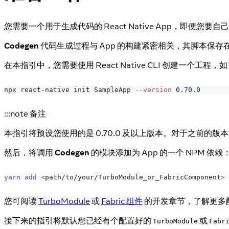
您需要一个用于生成代码的 React Native App，即便您要
Codegen
代码生成过程与 App 的构建紧密相关，其脚本保存
在本指引中，您需要使用 React Native CLI 创建一个工程，
npx react-native init SampleApp 
--version
0.70
.0
:::note 备注
本指引将预设您使用的是 0.70.0 及以上版本。对于之前的版本，C
然后，将调用
Codegen
的模块添加为 App 的一个 NPM 依赖
yarn
add
<
path/to/your/TurboModule_or_FabricComponent
>
您可阅读
TurboModule
或
Fabric 组件
的开发章节，了解更多
接下来的指引将默认您已经有个配置好的
或
TurboModule
Fabr