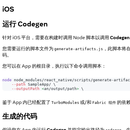
iOS
运行 Codegen
针对 iOS 平台，需要在构建时调用 Node 脚本以调用
Codegen
您需要运行的脚本文件为
，此脚本将在
generate-artifacts.js
码。
您可以在 App 的根目录，执行以下命令调用脚本：
node
 node_modules/react_native/scripts/generate-artifac
--path
 SampleApp/ 
\
--outputPath
<
an/output/path
>
\
鉴于 App 内已经配置了
或/和
的依
TurboModules
Fabric 组件
生成的代码
假设您在 App 内运行
Codegen
并指定输出路径为
，