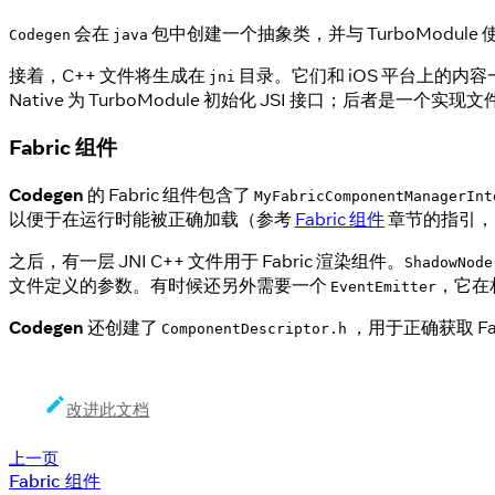
会在
包中创建一个抽象类，并与 TurboModule
Codegen
java
接着，C++ 文件将生成在
目录。它们和 iOS 平台上的内
jni
Native 为 TurboModule 初始化 JSI 接口；后者是一
Fabric 组件
Codegen
的 Fabric 组件包含了
MyFabricComponentManagerInt
以便于在运行时能被正确加载（参考
Fabric 组件
章节的指引，
之后，有一层 JNI C++ 文件用于 Fabric 渲染组件。
ShadowNode
文件定义的参数。有时候还另外需要一个
，它在
EventEmitter
Codegen
还创建了
，用于正确获取 Fa
ComponentDescriptor.h
改进此文档
上一页
Fabric 组件