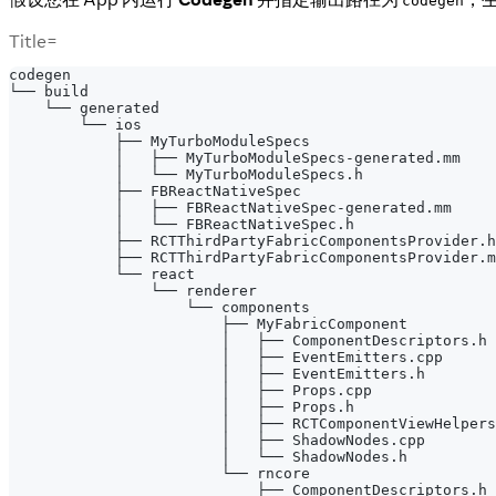
codegen
Title=
codegen
└── build
    └── generated
        └── ios
            ├── MyTurboModuleSpecs
            │   ├── MyTurboModuleSpecs-generated.mm
            │   └── MyTurboModuleSpecs.h
            ├── FBReactNativeSpec
            │   ├── FBReactNativeSpec-generated.mm
            │   └── FBReactNativeSpec.h
            ├── RCTThirdPartyFabricComponentsProvider.h
            ├── RCTThirdPartyFabricComponentsProvider.m
            └── react
                └── renderer
                    └── components
                        ├── MyFabricComponent
                        │   ├── ComponentDescriptors.h
                        │   ├── EventEmitters.cpp
                        │   ├── EventEmitters.h
                        │   ├── Props.cpp
                        │   ├── Props.h
                        │   ├── RCTComponentViewHelpers
                        │   ├── ShadowNodes.cpp
                        │   └── ShadowNodes.h
                        └── rncore
                            ├── ComponentDescriptors.h