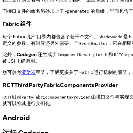
而接口文件的命名另外加上了 -generated 的后缀，里面包
Fabric 组件
每个 Fabric 组件目录内都包含了若干个文件。
是 
ShadowNode
定义的参数。有时候还另外需要一个
，它在相应
EventEmitter
此外，
Codegen
还生成了
和
ComponentDescriptor.h
RCTCompo
被 JSI 正确调用。
您可参考
渲染器
章节，了解更多关于 Fabric 运行机制的细节，
RCTThirdPartyFabricComponentsProvider
由接口文件与实现文件组成
RCTThirdPartyFabricComponentsProvider
就可以将其进行实例化。
Android
运行 Codegen