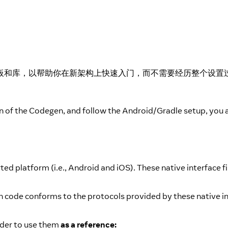
板和库，以帮助你在新架构上快速入门，而不需要经历整个设置
ion of the Codegen, and follow the Android/Gradle setup, you
 platform (i.e., Android and iOS). These native interface fil
n code conforms to the protocols provided by these native i
order to use them
as a reference: