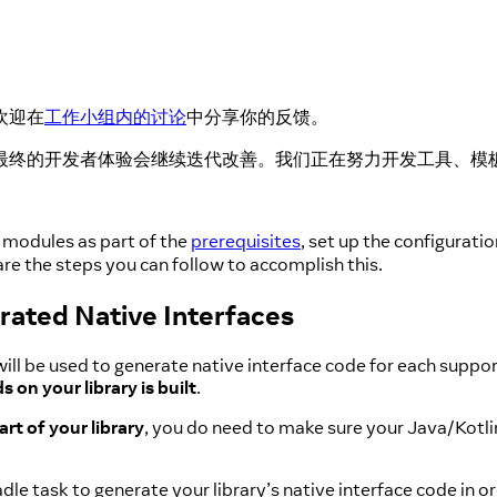
欢迎在
工作小组内的讨论
中分享你的反馈。
最终的开发者体验会继续迭代改善。我们正在努力开发工具、模
 modules as part of the
prerequisites
, set up the configurat
are the steps you can follow to accomplish this.
rated Native Interfaces
 be used to generate native interface code for each supported
on your library is built
.
art of your library
, you do need to make sure your Java/Kotli
dle task to generate your library’s native interface code in 