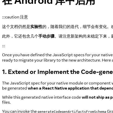
在 Android 库中启用
:::caution 注意
这个文档仍然是
实验性
的，随着我们的迭代，细节会有变化。
此外，它还包含几个
手动步骤
。请注意新架构尚未稳定下来，
:::
Once you have defined the JavaScript specs for your native
ready to migrate your library to the new architecture. Here 
1. Extend or Implement the Code-gene
The JavaScript spec for your native module or component will
be generated
when a React Native application that depends 
While this generated native interface code
will not ship as p
files.
You can invoke the
Gra
generateCodegenArtifactsFromSchema