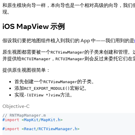
和原生模块向导一样，本向导也是一个相对高级的向导，我们假设你已经
现。
iOS MapView 示例
假设我们要把地图组件植入到我们的 App 中——我们用到的是
原生视图都需要被一个
的子类来创建和管理。这些
RCTViewManager
并提供给
，
则会反过来委托它们在
RCTUIManager
RCTUIManager
提供原生视图很简单：
首先创建一个
的子类。
RCTViewManager
添加
宏标记。
RCT_EXPORT_MODULE()
实现
方法。
-(UIView *)view
Objective-C
// RNTMapManager.m
#
import
<
MapKit
/
MapKit
.
h
>
#
import
<
React
/
RCTViewManager
.
h
>