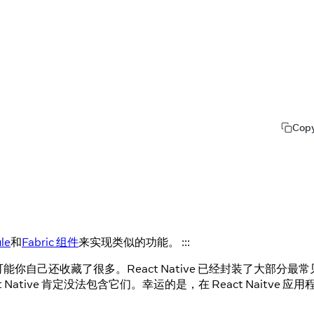
Cop
le
和
Fabric 组件
来实现类似的功能。 :::
自己还收藏了很多。React Native 已经封装了大部分最常
ive 肯定没法包含它们。幸运的是，在 React Naitve 应用