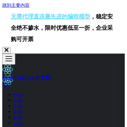
跳到主要内容
无需代理直连最先进的编程模型
，稳定安
全绝不掺水，限时优惠低至一折，企业采
购可开票
React Native 中文网
0.73
Next
0.86
0.85
0.84
0.83
0.82